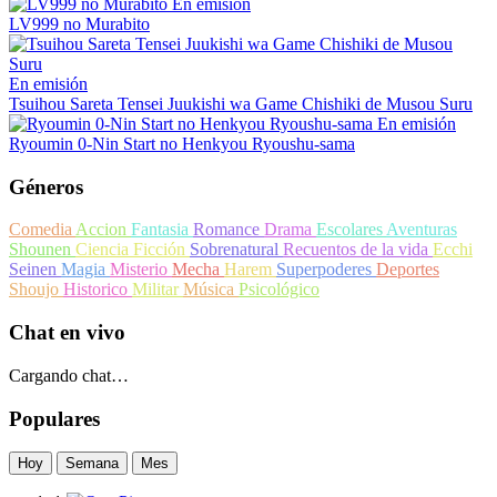
En emisión
LV999 no Murabito
En emisión
Tsuihou Sareta Tensei Juukishi wa Game Chishiki de Musou Suru
En emisión
Ryoumin 0-Nin Start no Henkyou Ryoushu-sama
Géneros
Comedia
Accion
Fantasia
Romance
Drama
Escolares
Aventuras
Shounen
Ciencia Ficción
Sobrenatural
Recuentos de la vida
Ecchi
Seinen
Magia
Misterio
Mecha
Harem
Superpoderes
Deportes
Shoujo
Historico
Militar
Música
Psicológico
Chat en vivo
Cargando chat…
Populares
Hoy
Semana
Mes