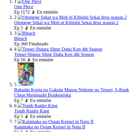
1
One Piece
Ep
1172
📡 En emisión
2
Otomege Sekai wa Mob ni Kibishii Sekai desu season 2
Ep
5
📡 En emisión
3
Bleach
Ep
360
Finalizado
4
Tensei Shitara Slime Datta Ken 4th Season
Ep
16
📡 En emisión
5
Rakudai Kenja no Gakuin Musou Nidome no Tensei, S-Rank
Cheat Majutsushi Boukenroku
Ep
7
📡 En emisión
6
Tomb Raider King
Ep
5
📡 En emisión
7
Katainaka no Ossan Kensei ni Naru II