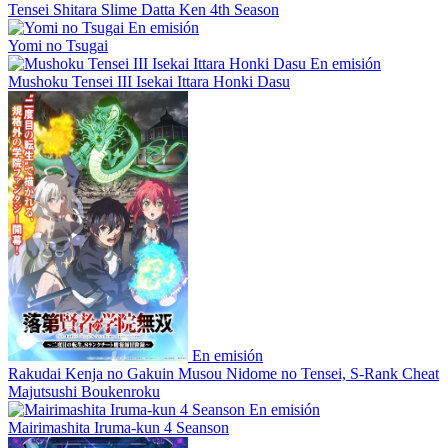
Tensei Shitara Slime Datta Ken 4th Season
En emisión
Yomi no Tsugai
En emisión
Mushoku Tensei III Isekai Ittara Honki Dasu
En emisión
Rakudai Kenja no Gakuin Musou Nidome no Tensei, S-Rank Cheat
Majutsushi Boukenroku
En emisión
Mairimashita Iruma-kun 4 Seanson