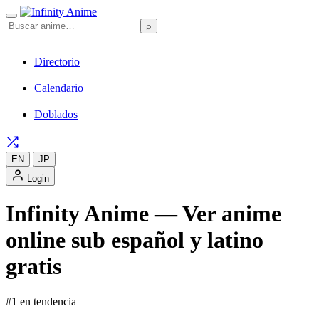
⌕
Directorio
Calendario
Doblados
EN
JP
Login
Infinity Anime — Ver anime
online sub español y latino
gratis
#1 en tendencia