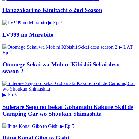
Hanazakari no Kimitachi e 2nd Season
▶
Ep 7
LV999 no Murabito
▶
LAT
Ep 5
Otomege Sekai wa Mob ni Kibishii Sekai desu
season 2
▶
Ep 5
Suterare Seijo no Isekai Gohantabi Kakure Skill de
Camping Car wo Shoukan Shimashita
▶
Ep 5
Ibitte Konai Gibo to Gishi