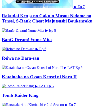
▶
Ep 7
Rakudai Kenja no Gakuin Musou Nidome no
Tensei, S-Rank Cheat Majutsushi Boukenroku
▶
Ep 8
BanG Dream! Yume Mita
▶
Ep 6
Reiwa no Dara-san
▶
LAT
Ep 5
Katainaka no Ossan Kensei ni Naru II
▶
LAT
Ep 5
Tomb Raider King
▶
Ep 7