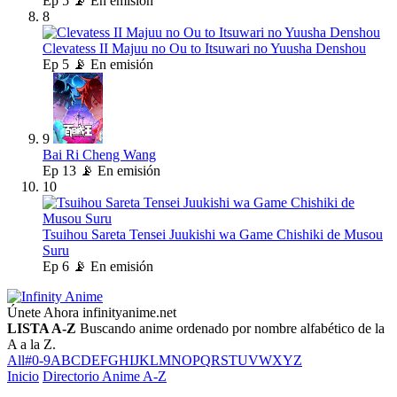
Ep
5
📡 En emisión
8
Clevatess II Majuu no Ou to Itsuwari no Yuusha Denshou
Ep
5
📡 En emisión
9
Bai Ri Cheng Wang
Ep
13
📡 En emisión
10
Tsuihou Sareta Tensei Juukishi wa Game Chishiki de Musou
Suru
Ep
6
📡 En emisión
Únete Ahora
infinityanime.net
LISTA A-Z
Buscando anime ordenado por nombre alfabético de la
A a la Z.
All
#
0-9
A
B
C
D
E
F
G
H
I
J
K
L
M
N
O
P
Q
R
S
T
U
V
W
X
Y
Z
Inicio
Directorio Anime A-Z