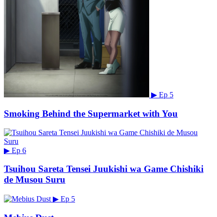
▶
Ep 5
Smoking Behind the Supermarket with You
▶
Ep 6
Tsuihou Sareta Tensei Juukishi wa Game Chishiki
de Musou Suru
▶
Ep 5