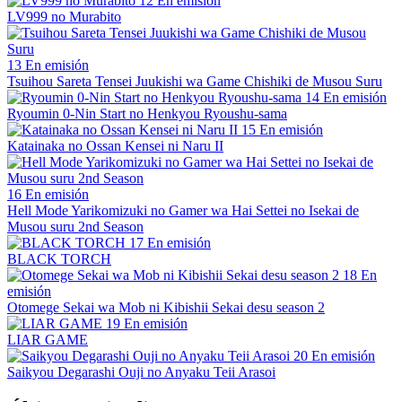
12
En emisión
LV999 no Murabito
13
En emisión
Tsuihou Sareta Tensei Juukishi wa Game Chishiki de Musou Suru
14
En emisión
Ryoumin 0-Nin Start no Henkyou Ryoushu-sama
15
En emisión
Katainaka no Ossan Kensei ni Naru II
16
En emisión
Hell Mode Yarikomizuki no Gamer wa Hai Settei no Isekai de
Musou suru 2nd Season
17
En emisión
BLACK TORCH
18
En
emisión
Otomege Sekai wa Mob ni Kibishii Sekai desu season 2
19
En emisión
LIAR GAME
20
En emisión
Saikyou Degarashi Ouji no Anyaku Teii Arasoi