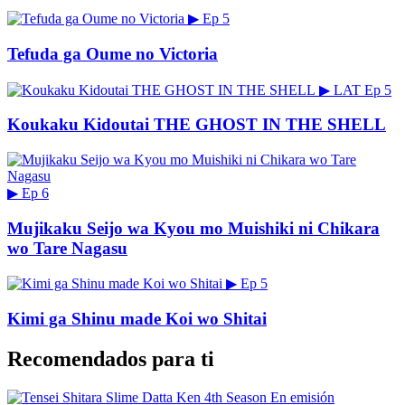
▶
Ep 5
Tefuda ga Oume no Victoria
▶
LAT
Ep 5
Koukaku Kidoutai THE GHOST IN THE SHELL
▶
Ep 6
Mujikaku Seijo wa Kyou mo Muishiki ni Chikara
wo Tare Nagasu
▶
Ep 5
Kimi ga Shinu made Koi wo Shitai
Recomendados para ti
En emisión