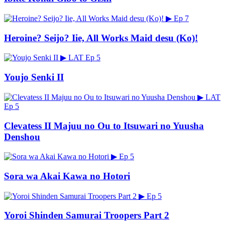
▶
Ep 7
Heroine? Seijo? Iie, All Works Maid desu (Ko)!
▶
LAT
Ep 5
Youjo Senki II
▶
LAT
Ep 5
Clevatess II Majuu no Ou to Itsuwari no Yuusha
Denshou
▶
Ep 5
Sora wa Akai Kawa no Hotori
▶
Ep 5
Yoroi Shinden Samurai Troopers Part 2