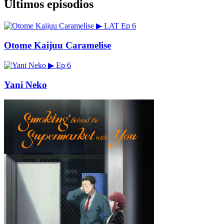
Últimos episodios
▶
LAT
Ep 6
Otome Kaijuu Caramelise
▶
Ep 6
Yani Neko