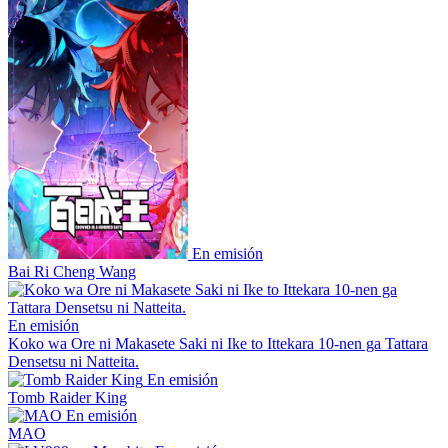
En emisión
Bai Ri Cheng Wang
En emisión
Koko wa Ore ni Makasete Saki ni Ike to Ittekara 10-nen ga Tattara
Densetsu ni Natteita.
En emisión
Tomb Raider King
En emisión
MAO