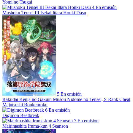
Yomi no Tsugai
4
En emisión
Mushoku Tensei III Isekai Ittara Honki Dasu
5
En emisión
Rakudai Kenja no Gakuin Musou Nidome no Tensei, S-Rank Cheat
Majutsushi Boukenroku
6
En emisión
Digimon Beatbreak
7
En emisión
Mairimashita Iruma-kun 4 Seanson