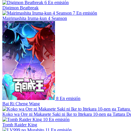
6
En emisión
Digimon Beatbreak
7
En emisión
Mairimashita Iruma-kun 4 Seanson
8
En emisión
Bai Ri Cheng Wang
Koko wa Ore ni Makasete Saki ni Ike to Ittekara 10-nen ga Tattara De
10
En emisión
Tomb Raider King
11
En emisión