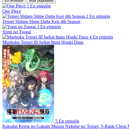
En emisión
Más populares
1
En emisión
One Piece
2
En emisión
Tensei Shitara Slime Datta Ken 4th Season
3
En emisión
Yomi no Tsugai
4
En emisión
Mushoku Tensei III Isekai Ittara Honki Dasu
5
En emisión
Rakudai Kenja no Gakuin Musou Nidome no Tensei, S-Rank Cheat 