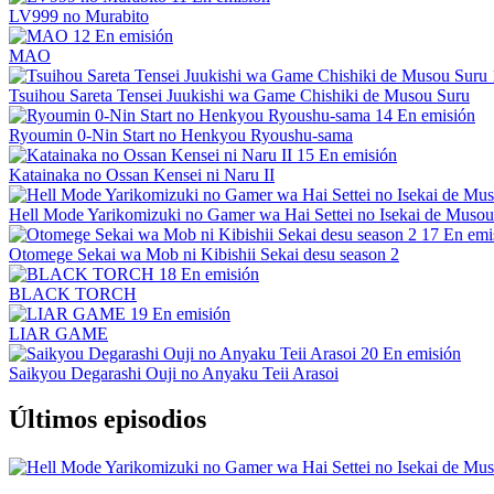
LV999 no Murabito
12
En emisión
MAO
Tsuihou Sareta Tensei Juukishi wa Game Chishiki de Musou Suru
14
En emisión
Ryoumin 0-Nin Start no Henkyou Ryoushu-sama
15
En emisión
Katainaka no Ossan Kensei ni Naru II
Hell Mode Yarikomizuki no Gamer wa Hai Settei no Isekai de Musou
17
En emi
Otomege Sekai wa Mob ni Kibishii Sekai desu season 2
18
En emisión
BLACK TORCH
19
En emisión
LIAR GAME
20
En emisión
Saikyou Degarashi Ouji no Anyaku Teii Arasoi
Últimos episodios