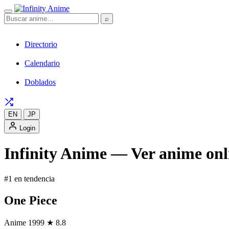
⌕
Directorio
Calendario
Doblados
EN
JP
Login
Infinity Anime — Ver anime onli
#1 en tendencia
One Piece
Anime
1999
★ 8.8