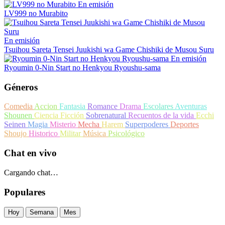
En emisión
LV999 no Murabito
En emisión
Tsuihou Sareta Tensei Juukishi wa Game Chishiki de Musou Suru
En emisión
Ryoumin 0-Nin Start no Henkyou Ryoushu-sama
Géneros
Comedia
Accion
Fantasia
Romance
Drama
Escolares
Aventuras
Shounen
Ciencia Ficción
Sobrenatural
Recuentos de la vida
Ecchi
Seinen
Magia
Misterio
Mecha
Harem
Superpoderes
Deportes
Shoujo
Historico
Militar
Música
Psicológico
Chat en vivo
Cargando chat…
Populares
Hoy
Semana
Mes