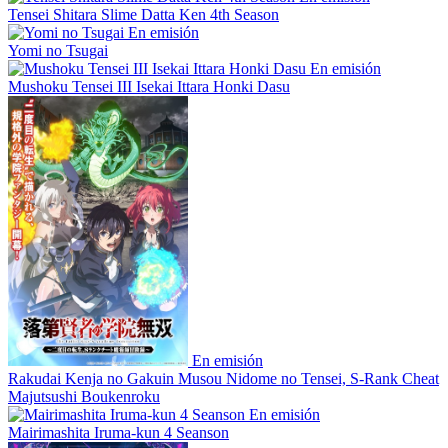
Tensei Shitara Slime Datta Ken 4th Season
En emisión
Yomi no Tsugai
En emisión
Mushoku Tensei III Isekai Ittara Honki Dasu
En emisión
Rakudai Kenja no Gakuin Musou Nidome no Tensei, S-Rank Cheat
Majutsushi Boukenroku
En emisión
Mairimashita Iruma-kun 4 Seanson