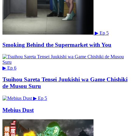
▶
Ep 5
Smoking Behind the Supermarket with You
▶
Ep 6
Tsuihou Sareta Tensei Juukishi wa Game Chishiki
de Musou Suru
▶
Ep 5
Mebius Dust