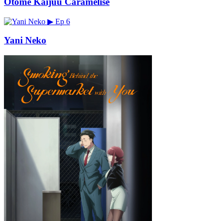
Otome Kaijuu Caramelise
▶
Ep 6
Yani Neko