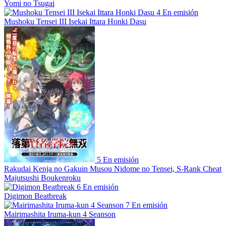
Yomi no Tsugai
4
En emisión
Mushoku Tensei III Isekai Ittara Honki Dasu
5
En emisión
Rakudai Kenja no Gakuin Musou Nidome no Tensei, S-Rank Cheat
Majutsushi Boukenroku
6
En emisión
Digimon Beatbreak
7
En emisión
Mairimashita Iruma-kun 4 Seanson