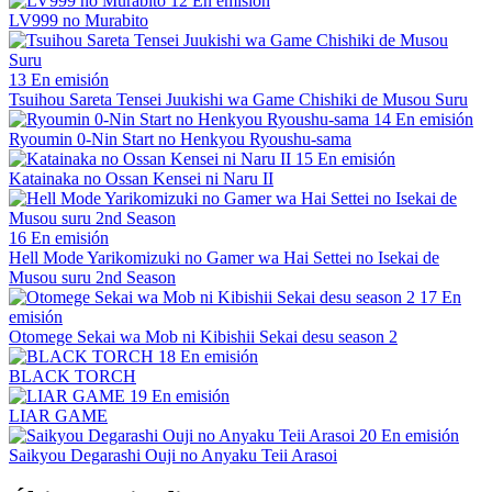
12
En emisión
LV999 no Murabito
13
En emisión
Tsuihou Sareta Tensei Juukishi wa Game Chishiki de Musou Suru
14
En emisión
Ryoumin 0-Nin Start no Henkyou Ryoushu-sama
15
En emisión
Katainaka no Ossan Kensei ni Naru II
16
En emisión
Hell Mode Yarikomizuki no Gamer wa Hai Settei no Isekai de
Musou suru 2nd Season
17
En
emisión
Otomege Sekai wa Mob ni Kibishii Sekai desu season 2
18
En emisión
BLACK TORCH
19
En emisión
LIAR GAME
20
En emisión
Saikyou Degarashi Ouji no Anyaku Teii Arasoi