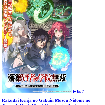
▶
Ep 7
Rakudai Kenja no Gakuin Musou Nidome no