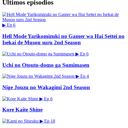
Últimos episodios
▶
Ep 6
Hell Mode Yarikomizuki no Gamer wa Hai Settei no
Isekai de Musou suru 2nd Season
▶
Ep 6
Uchi no Otouto-domo ga Sumimasen
▶
Ep 4
Nige Jouzu no Wakagimi 2nd Season
▶
Ep 6
Kore Kaite Shine
▶
Ep 18