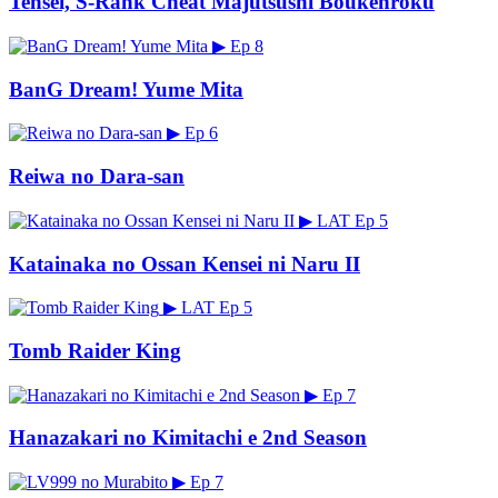
Tensei, S-Rank Cheat Majutsushi Boukenroku
▶
Ep 8
BanG Dream! Yume Mita
▶
Ep 6
Reiwa no Dara-san
▶
LAT
Ep 5
Katainaka no Ossan Kensei ni Naru II
▶
LAT
Ep 5
Tomb Raider King
▶
Ep 7
Hanazakari no Kimitachi e 2nd Season
▶
Ep 7