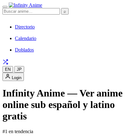
⌕
Directorio
Calendario
Doblados
EN
JP
Login
Infinity Anime — Ver anime
online sub español y latino
gratis
#1 en tendencia