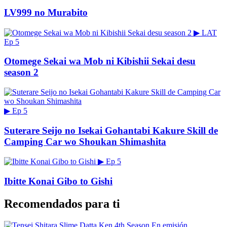
LV999 no Murabito
▶
LAT
Ep 5
Otomege Sekai wa Mob ni Kibishii Sekai desu
season 2
▶
Ep 5
Suterare Seijo no Isekai Gohantabi Kakure Skill de
Camping Car wo Shoukan Shimashita
▶
Ep 5
Ibitte Konai Gibo to Gishi
Recomendados para ti
En emisión