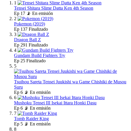
1
Tensei Shitara Slime Datta Ken 4th Season
Ep
17
📡 En emisión
2
Pokemon (2019)
Ep
137
Finalizado
3
Dragon Ball Z
Ep
291
Finalizado
4
Gundam Build Fighters Try
Ep
25
Finalizado
5
Tsuihou Sareta Tensei Juukishi wa Game Chishiki de Musou
Suru
Ep
6
📡 En emisión
6
Mushoku Tensei III Isekai Ittara Honki Dasu
Ep
6
📡 En emisión
7
Tomb Raider King
Ep
5
📡 En emisión
8