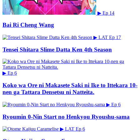
▶
Ep 14
Bai Ri Cheng Wang
▶
LAT
Ep 17
Tensei Shitara Slime Datta Ken 4th Season
▶
Ep 6
Koko wa Ore ni Makasete Saki ni Ike to Ittekara 10-
nen ga Tattara Densetsu ni Natteita.
▶
Ep 6
Ryoumin 0-Nin Start no Henkyou Ryoushu-sama
▶
LAT
Ep 6