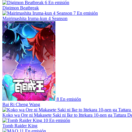
6
En emisión
Digimon Beatbreak
7
En emisión
Mairimashita Iruma-kun 4 Seanson
8
En emisión
Bai Ri Cheng Wang
Koko wa Ore ni Makasete Saki ni Ike to Ittekara 10-nen ga Tattara De
10
En emisión
Tomb Raider King
11
En emisión