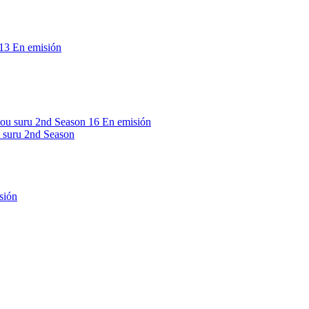
13
En emisión
16
En emisión
 suru 2nd Season
sión