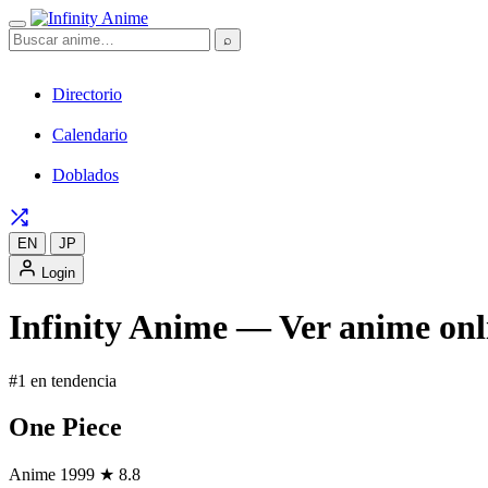
⌕
Directorio
Calendario
Doblados
EN
JP
Login
Infinity Anime — Ver anime onli
#1 en tendencia
One Piece
Anime
1999
★ 8.8