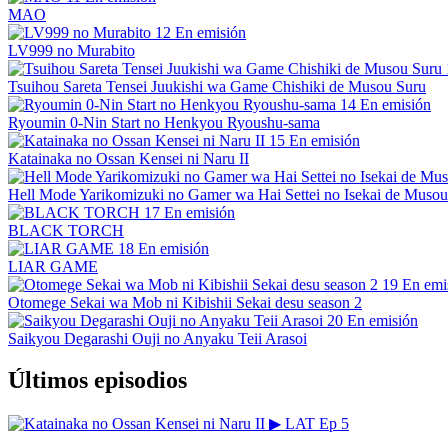
MAO
12
En emisión
LV999 no Murabito
Tsuihou Sareta Tensei Juukishi wa Game Chishiki de Musou Suru
14
En emisión
Ryoumin 0-Nin Start no Henkyou Ryoushu-sama
15
En emisión
Katainaka no Ossan Kensei ni Naru II
Hell Mode Yarikomizuki no Gamer wa Hai Settei no Isekai de Musou
17
En emisión
BLACK TORCH
18
En emisión
LIAR GAME
19
En emi
Otomege Sekai wa Mob ni Kibishii Sekai desu season 2
20
En emisión
Saikyou Degarashi Ouji no Anyaku Teii Arasoi
Últimos episodios
▶
LAT
Ep 5