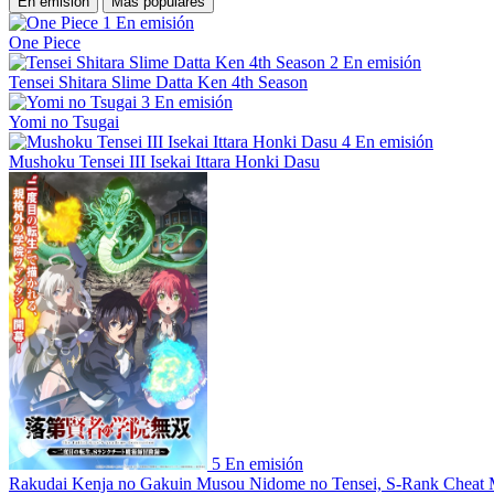
En emisión
Más populares
1
En emisión
One Piece
2
En emisión
Tensei Shitara Slime Datta Ken 4th Season
3
En emisión
Yomi no Tsugai
4
En emisión
Mushoku Tensei III Isekai Ittara Honki Dasu
5
En emisión
Rakudai Kenja no Gakuin Musou Nidome no Tensei, S-Rank Cheat 