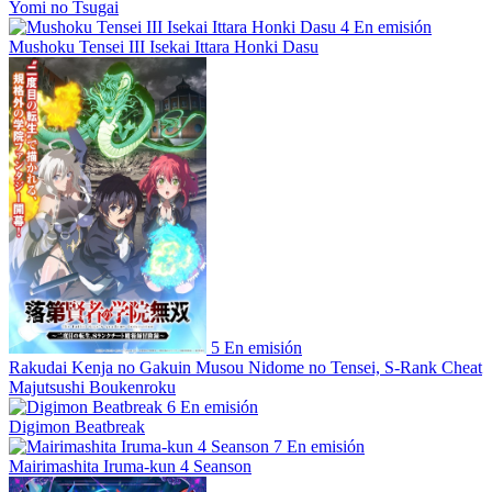
Yomi no Tsugai
4
En emisión
Mushoku Tensei III Isekai Ittara Honki Dasu
5
En emisión
Rakudai Kenja no Gakuin Musou Nidome no Tensei, S-Rank Cheat
Majutsushi Boukenroku
6
En emisión
Digimon Beatbreak
7
En emisión
Mairimashita Iruma-kun 4 Seanson