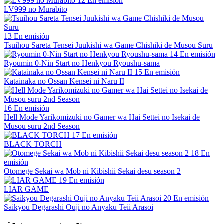
12
En emisión
LV999 no Murabito
13
En emisión
Tsuihou Sareta Tensei Juukishi wa Game Chishiki de Musou Suru
14
En emisión
Ryoumin 0-Nin Start no Henkyou Ryoushu-sama
15
En emisión
Katainaka no Ossan Kensei ni Naru II
16
En emisión
Hell Mode Yarikomizuki no Gamer wa Hai Settei no Isekai de
Musou suru 2nd Season
17
En emisión
BLACK TORCH
18
En
emisión
Otomege Sekai wa Mob ni Kibishii Sekai desu season 2
19
En emisión
LIAR GAME
20
En emisión
Saikyou Degarashi Ouji no Anyaku Teii Arasoi