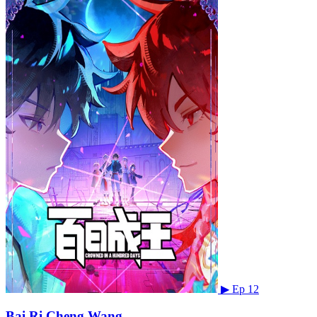
▶
Ep 12
Bai Ri Cheng Wang