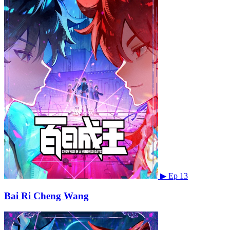
▶
Ep 13
Bai Ri Cheng Wang