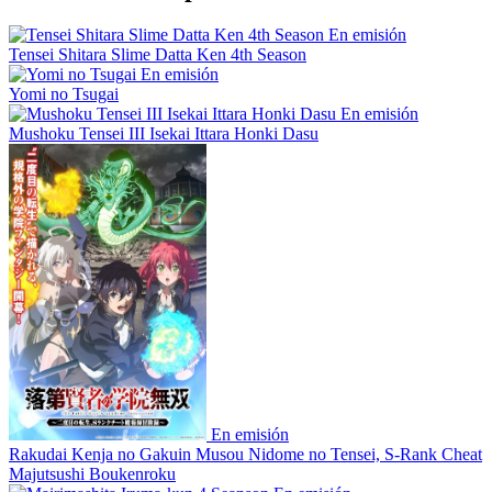
En emisión
Tensei Shitara Slime Datta Ken 4th Season
En emisión
Yomi no Tsugai
En emisión
Mushoku Tensei III Isekai Ittara Honki Dasu
En emisión
Rakudai Kenja no Gakuin Musou Nidome no Tensei, S-Rank Cheat
Majutsushi Boukenroku