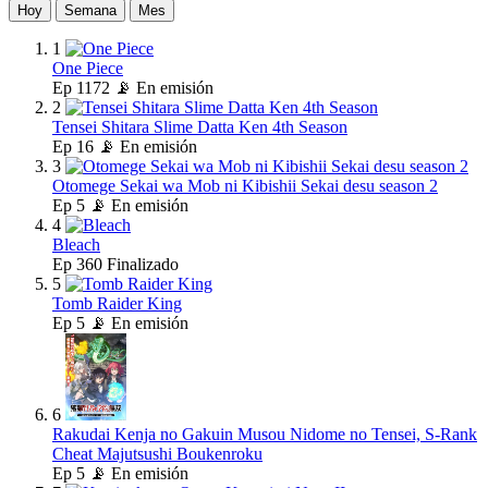
Hoy
Semana
Mes
1
One Piece
Ep
1172
📡 En emisión
2
Tensei Shitara Slime Datta Ken 4th Season
Ep
16
📡 En emisión
3
Otomege Sekai wa Mob ni Kibishii Sekai desu season 2
Ep
5
📡 En emisión
4
Bleach
Ep
360
Finalizado
5
Tomb Raider King
Ep
5
📡 En emisión
6
Rakudai Kenja no Gakuin Musou Nidome no Tensei, S-Rank
Cheat Majutsushi Boukenroku
Ep
5
📡 En emisión