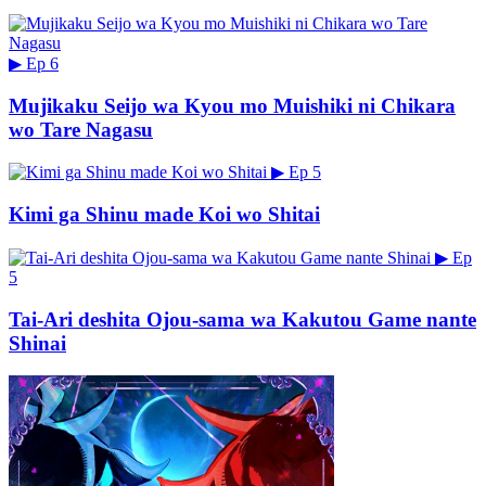
▶
Ep 6
Mujikaku Seijo wa Kyou mo Muishiki ni Chikara
wo Tare Nagasu
▶
Ep 5
Kimi ga Shinu made Koi wo Shitai
▶
Ep
5
Tai-Ari deshita Ojou-sama wa Kakutou Game nante
Shinai