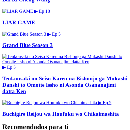
▶
Ep 18
LIAR GAME
▶
Ep 5
Grand Blue Season 3
▶
Ep 5
Tenkousaki no Seiso Karen na Bishoujo ga Mukashi
Danshi to Omotte Issho ni Asonda Osananajimi
datta Ken
▶
Ep 5
Buchigire Reijou wa Houfuku wo Chikaimashita
Recomendados para ti