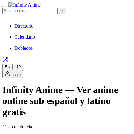
⌕
Directorio
Calendario
Doblados
EN
JP
Login
Infinity Anime — Ver anime
online sub español y latino
gratis
#1 en tendencia