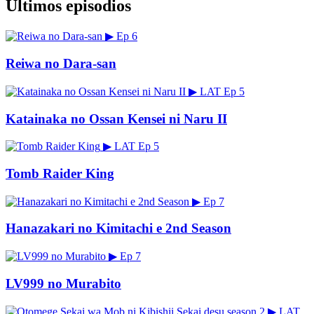
Últimos episodios
▶
Ep 6
Reiwa no Dara-san
▶
LAT
Ep 5
Katainaka no Ossan Kensei ni Naru II
▶
LAT
Ep 5
Tomb Raider King
▶
Ep 7
Hanazakari no Kimitachi e 2nd Season
▶
Ep 7
LV999 no Murabito
▶
LAT