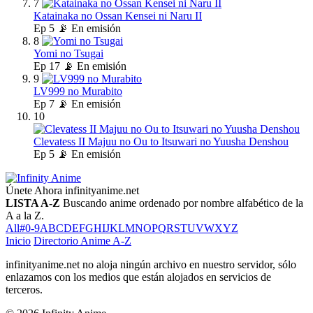
7
Katainaka no Ossan Kensei ni Naru II
Ep
5
📡 En emisión
8
Yomi no Tsugai
Ep
17
📡 En emisión
9
LV999 no Murabito
Ep
7
📡 En emisión
10
Clevatess II Majuu no Ou to Itsuwari no Yuusha Denshou
Ep
5
📡 En emisión
Únete Ahora
infinityanime.net
LISTA A-Z
Buscando anime ordenado por nombre alfabético de la
A a la Z.
All
#
0-9
A
B
C
D
E
F
G
H
I
J
K
L
M
N
O
P
Q
R
S
T
U
V
W
X
Y
Z
Inicio
Directorio Anime A-Z
infinityanime.net no aloja ningún archivo en nuestro servidor, sólo
enlazamos con los medios que están alojados en servicios de
terceros.