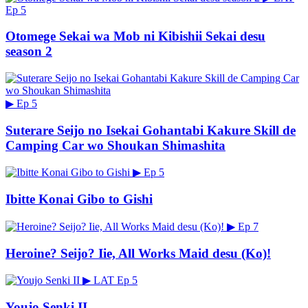
Ep 5
Otomege Sekai wa Mob ni Kibishii Sekai desu
season 2
▶
Ep 5
Suterare Seijo no Isekai Gohantabi Kakure Skill de
Camping Car wo Shoukan Shimashita
▶
Ep 5
Ibitte Konai Gibo to Gishi
▶
Ep 7
Heroine? Seijo? Iie, All Works Maid desu (Ko)!
▶
LAT
Ep 5
Youjo Senki II