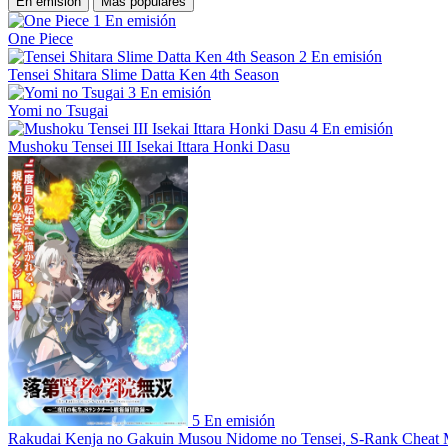
En emisión
Más populares
1
En emisión
One Piece
2
En emisión
Tensei Shitara Slime Datta Ken 4th Season
3
En emisión
Yomi no Tsugai
4
En emisión
Mushoku Tensei III Isekai Ittara Honki Dasu
5
En emisión
Rakudai Kenja no Gakuin Musou Nidome no Tensei, S-Rank Cheat 