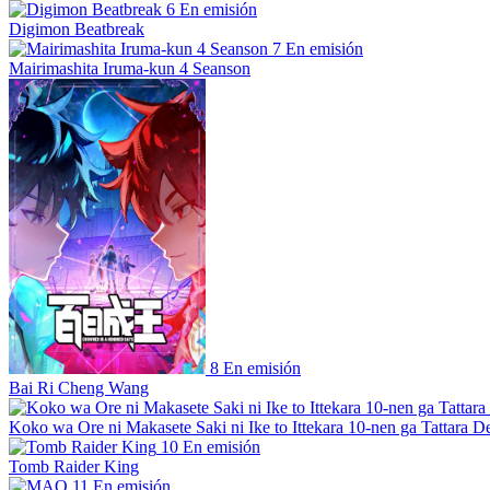
6
En emisión
Digimon Beatbreak
7
En emisión
Mairimashita Iruma-kun 4 Seanson
8
En emisión
Bai Ri Cheng Wang
Koko wa Ore ni Makasete Saki ni Ike to Ittekara 10-nen ga Tattara De
10
En emisión
Tomb Raider King
11
En emisión