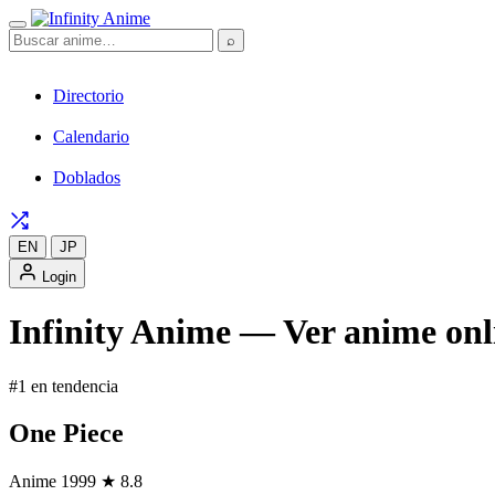
⌕
Directorio
Calendario
Doblados
EN
JP
Login
Infinity Anime — Ver anime onli
#1 en tendencia
One Piece
Anime
1999
★ 8.8