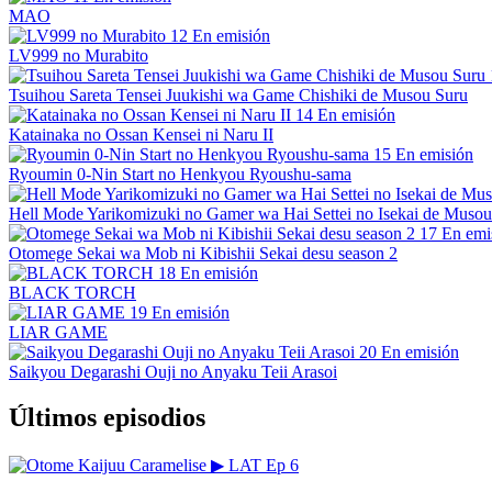
MAO
12
En emisión
LV999 no Murabito
Tsuihou Sareta Tensei Juukishi wa Game Chishiki de Musou Suru
14
En emisión
Katainaka no Ossan Kensei ni Naru II
15
En emisión
Ryoumin 0-Nin Start no Henkyou Ryoushu-sama
Hell Mode Yarikomizuki no Gamer wa Hai Settei no Isekai de Musou
17
En emi
Otomege Sekai wa Mob ni Kibishii Sekai desu season 2
18
En emisión
BLACK TORCH
19
En emisión
LIAR GAME
20
En emisión
Saikyou Degarashi Ouji no Anyaku Teii Arasoi
Últimos episodios
▶
LAT
Ep 6