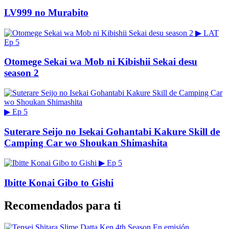
LV999 no Murabito
▶
LAT
Ep 5
Otomege Sekai wa Mob ni Kibishii Sekai desu
season 2
▶
Ep 5
Suterare Seijo no Isekai Gohantabi Kakure Skill de
Camping Car wo Shoukan Shimashita
▶
Ep 5
Ibitte Konai Gibo to Gishi
Recomendados para ti
En emisión