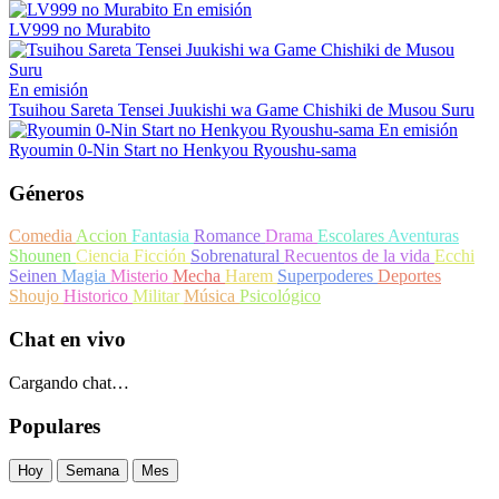
En emisión
LV999 no Murabito
En emisión
Tsuihou Sareta Tensei Juukishi wa Game Chishiki de Musou Suru
En emisión
Ryoumin 0-Nin Start no Henkyou Ryoushu-sama
Géneros
Comedia
Accion
Fantasia
Romance
Drama
Escolares
Aventuras
Shounen
Ciencia Ficción
Sobrenatural
Recuentos de la vida
Ecchi
Seinen
Magia
Misterio
Mecha
Harem
Superpoderes
Deportes
Shoujo
Historico
Militar
Música
Psicológico
Chat en vivo
Cargando chat…
Populares
Hoy
Semana
Mes