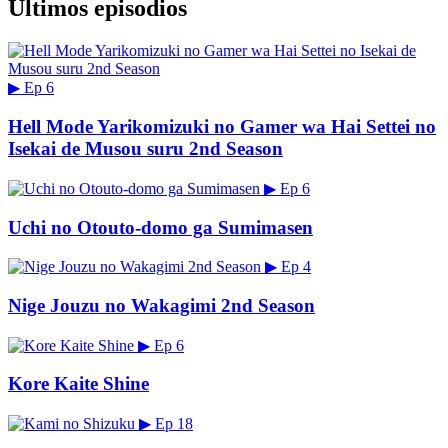
Últimos episodios
▶
Ep 6
Hell Mode Yarikomizuki no Gamer wa Hai Settei no
Isekai de Musou suru 2nd Season
▶
Ep 6
Uchi no Otouto-domo ga Sumimasen
▶
Ep 4
Nige Jouzu no Wakagimi 2nd Season
▶
Ep 6
Kore Kaite Shine
▶
Ep 18