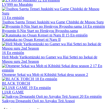
12
En emisión
LV999 no Murabito
13
En emisión
Tsuihou Sareta Tensei Juukishi wa Game Chishiki de Musou Suru
14
En emisión
Ryoumin 0-Nin Start no Henkyou Ryoushu-sama
15
En emisión
Katainaka no Ossan Kensei ni Naru II
16
En emisión
Hell Mode Yarikomizuki no Gamer wa Hai Settei no Isekai de
Musou suru 2nd Season
17
En
emisión
Otomege Sekai wa Mob ni Kibishii Sekai desu season 2
18
En emisión
BLACK TORCH
19
En emisión
LIAR GAME
20
En emisión
Saikyou Degarashi Ouji no Anyaku Teii Arasoi