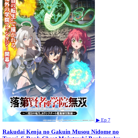
▶
Ep 7
Rakudai Kenja no Gakuin Musou Nidome no