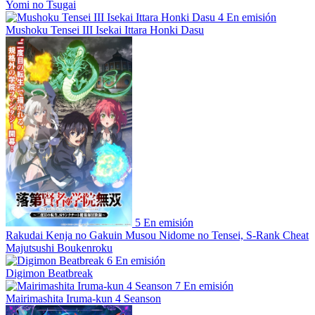
Yomi no Tsugai
4
En emisión
Mushoku Tensei III Isekai Ittara Honki Dasu
5
En emisión
Rakudai Kenja no Gakuin Musou Nidome no Tensei, S-Rank Cheat
Majutsushi Boukenroku
6
En emisión
Digimon Beatbreak
7
En emisión
Mairimashita Iruma-kun 4 Seanson