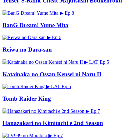
Tensei, S-Rank Cheat Majutsushi Boukenroku
▶
Ep 8
BanG Dream! Yume Mita
▶
Ep 6
Reiwa no Dara-san
▶
LAT
Ep 5
Katainaka no Ossan Kensei ni Naru II
▶
LAT
Ep 5
Tomb Raider King
▶
Ep 7
Hanazakari no Kimitachi e 2nd Season
▶
Ep 7