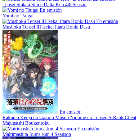
Tensei Shitara Slime Datta Ken 4th Season
En emisión
Yomi no Tsugai
En emisión
Mushoku Tensei III Isekai Ittara Honki Dasu
En emisión
Rakudai Kenja no Gakuin Musou Nidome no Tensei, S-Rank Cheat
Majutsushi Boukenroku
En emisión
Mairimashita Iruma-kun 4 Seanson