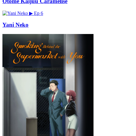
Otome Kaijuu Caramelise
▶
Ep 6
Yani Neko