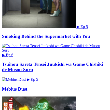
▶
Ep 5
Smoking Behind the Supermarket with You
▶
Ep 6
Tsuihou Sareta Tensei Juukishi wa Game Chishiki
de Musou Suru
▶
Ep 5
Mebius Dust