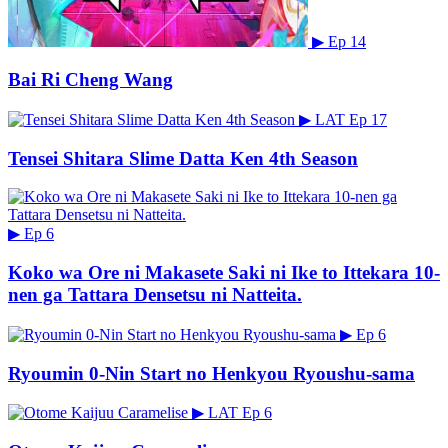
▶
Ep 14
Bai Ri Cheng Wang
▶
LAT
Ep 17
Tensei Shitara Slime Datta Ken 4th Season
▶
Ep 6
Koko wa Ore ni Makasete Saki ni Ike to Ittekara 10-
nen ga Tattara Densetsu ni Natteita.
▶
Ep 6
Ryoumin 0-Nin Start no Henkyou Ryoushu-sama
▶
LAT
Ep 6