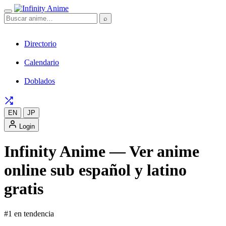
⌕
Directorio
Calendario
Doblados
EN
JP
Login
Infinity Anime — Ver anime
online sub español y latino
gratis
#1 en tendencia