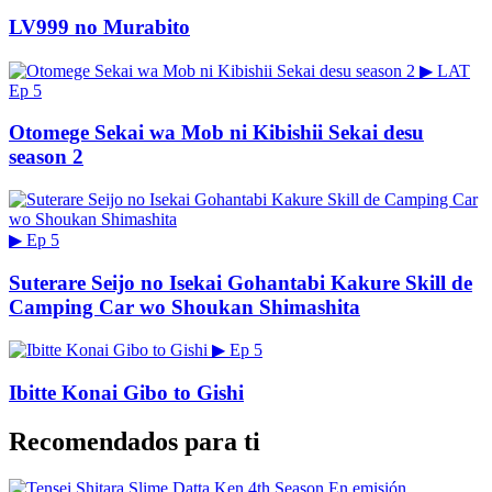
LV999 no Murabito
▶
LAT
Ep 5
Otomege Sekai wa Mob ni Kibishii Sekai desu
season 2
▶
Ep 5
Suterare Seijo no Isekai Gohantabi Kakure Skill de
Camping Car wo Shoukan Shimashita
▶
Ep 5
Ibitte Konai Gibo to Gishi
Recomendados para ti
En emisión