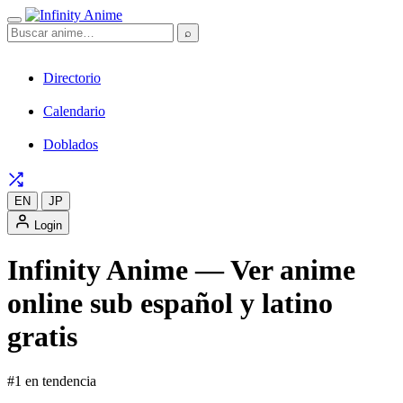
⌕
Directorio
Calendario
Doblados
EN
JP
Login
Infinity Anime — Ver anime
online sub español y latino
gratis
#1 en tendencia