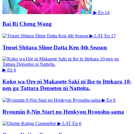
▶
Ep 14
Bai Ri Cheng Wang
▶
LAT
Ep 17
Tensei Shitara Slime Datta Ken 4th Season
▶
Ep 6
Koko wa Ore ni Makasete Saki ni Ike to Ittekara 10-
nen ga Tattara Densetsu ni Natteita.
▶
Ep 6
Ryoumin 0-Nin Start no Henkyou Ryoushu-sama
▶
LAT
Ep 6