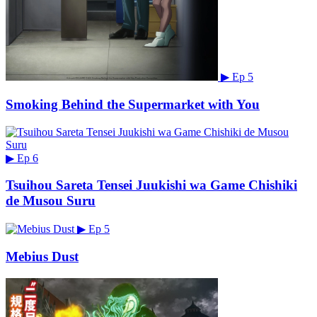
▶
Ep 5
Smoking Behind the Supermarket with You
▶
Ep 6
Tsuihou Sareta Tensei Juukishi wa Game Chishiki
de Musou Suru
▶
Ep 5
Mebius Dust