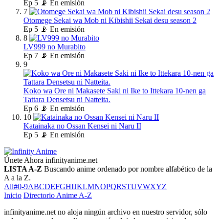
Ep
5
📡 En emisión
7
Otomege Sekai wa Mob ni Kibishii Sekai desu season 2
Ep
5
📡 En emisión
8
LV999 no Murabito
Ep
7
📡 En emisión
9
Koko wa Ore ni Makasete Saki ni Ike to Ittekara 10-nen ga
Tattara Densetsu ni Natteita.
Ep
6
📡 En emisión
10
Katainaka no Ossan Kensei ni Naru II
Ep
5
📡 En emisión
Únete Ahora
infinityanime.net
LISTA A-Z
Buscando anime ordenado por nombre alfabético de la
A a la Z.
All
#
0-9
A
B
C
D
E
F
G
H
I
J
K
L
M
N
O
P
Q
R
S
T
U
V
W
X
Y
Z
Inicio
Directorio Anime A-Z
infinityanime.net no aloja ningún archivo en nuestro servidor, sólo