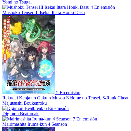
Yomi no Tsugai
4
En emisión
Mushoku Tensei III Isekai Ittara Honki Dasu
5
En emisión
Rakudai Kenja no Gakuin Musou Nidome no Tensei, S-Rank Cheat
Majutsushi Boukenroku
6
En emisión
Digimon Beatbreak
7
En emisión
Mairimashita Iruma-kun 4 Seanson