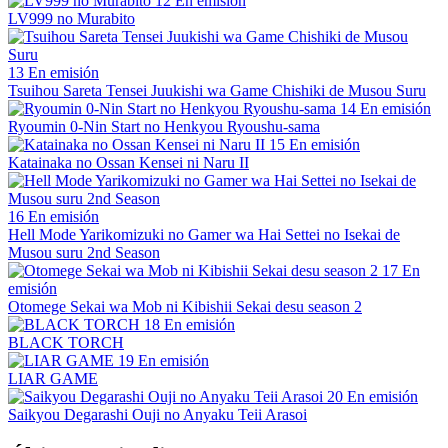
12
En emisión
LV999 no Murabito
13
En emisión
Tsuihou Sareta Tensei Juukishi wa Game Chishiki de Musou Suru
14
En emisión
Ryoumin 0-Nin Start no Henkyou Ryoushu-sama
15
En emisión
Katainaka no Ossan Kensei ni Naru II
16
En emisión
Hell Mode Yarikomizuki no Gamer wa Hai Settei no Isekai de
Musou suru 2nd Season
17
En
emisión
Otomege Sekai wa Mob ni Kibishii Sekai desu season 2
18
En emisión
BLACK TORCH
19
En emisión
LIAR GAME
20
En emisión
Saikyou Degarashi Ouji no Anyaku Teii Arasoi