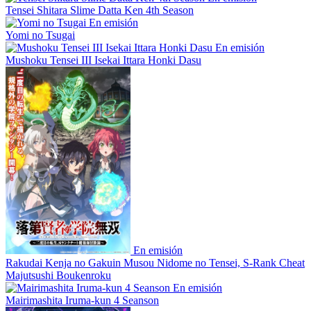
Tensei Shitara Slime Datta Ken 4th Season
En emisión
Yomi no Tsugai
En emisión
Mushoku Tensei III Isekai Ittara Honki Dasu
En emisión
Rakudai Kenja no Gakuin Musou Nidome no Tensei, S-Rank Cheat
Majutsushi Boukenroku
En emisión
Mairimashita Iruma-kun 4 Seanson