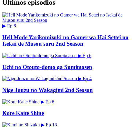
Últimos episodios
▶
Ep 6
Hell Mode Yarikomizuki no Gamer wa Hai Settei no
Isekai de Musou suru 2nd Season
▶
Ep 6
Uchi no Otouto-domo ga Sumimasen
▶
Ep 4
Nige Jouzu no Wakagimi 2nd Season
▶
Ep 6
Kore Kaite Shine
▶
Ep 18