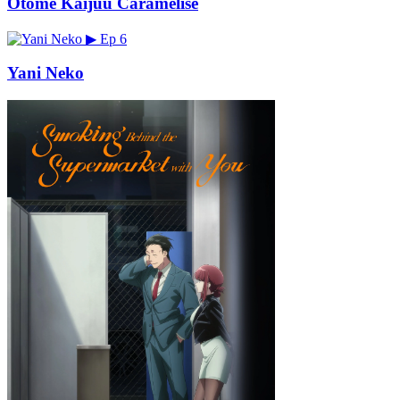
Otome Kaijuu Caramelise
▶
Ep 6
Yani Neko