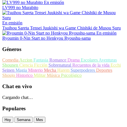
En emisión
LV999 no Murabito
En emisión
Tsuihou Sareta Tensei Juukishi wa Game Chishiki de Musou Suru
En emisión
Ryoumin 0-Nin Start no Henkyou Ryoushu-sama
Géneros
Comedia
Accion
Fantasia
Romance
Drama
Escolares
Aventuras
Shounen
Ciencia Ficción
Sobrenatural
Recuentos de la vida
Ecchi
Seinen
Magia
Misterio
Mecha
Harem
Superpoderes
Deportes
Shoujo
Historico
Militar
Música
Psicológico
Chat en vivo
Cargando chat…
Populares
Hoy
Semana
Mes