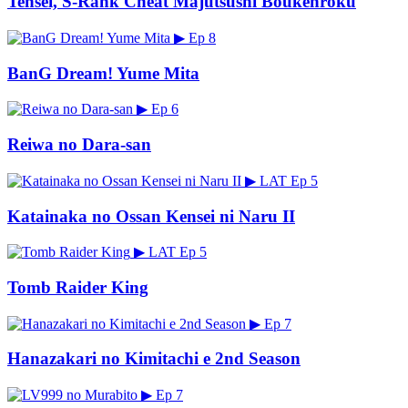
Tensei, S-Rank Cheat Majutsushi Boukenroku
▶
Ep 8
BanG Dream! Yume Mita
▶
Ep 6
Reiwa no Dara-san
▶
LAT
Ep 5
Katainaka no Ossan Kensei ni Naru II
▶
LAT
Ep 5
Tomb Raider King
▶
Ep 7
Hanazakari no Kimitachi e 2nd Season
▶
Ep 7