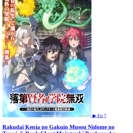
▶
Ep 7
Rakudai Kenja no Gakuin Musou Nidome no