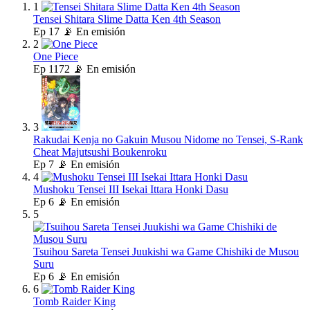
1
Tensei Shitara Slime Datta Ken 4th Season
Ep
17
📡 En emisión
2
One Piece
Ep
1172
📡 En emisión
3
Rakudai Kenja no Gakuin Musou Nidome no Tensei, S-Rank
Cheat Majutsushi Boukenroku
Ep
7
📡 En emisión
4
Mushoku Tensei III Isekai Ittara Honki Dasu
Ep
6
📡 En emisión
5
Tsuihou Sareta Tensei Juukishi wa Game Chishiki de Musou
Suru
Ep
6
📡 En emisión
6
Tomb Raider King