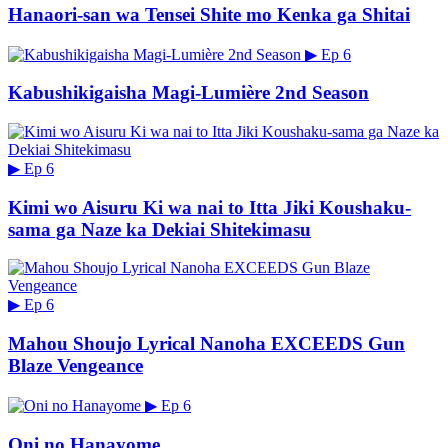
Hanaori-san wa Tensei Shite mo Kenka ga Shitai
▶
Ep 6
Kabushikigaisha Magi-Lumière 2nd Season
▶
Ep 6
Kimi wo Aisuru Ki wa nai to Itta Jiki Koushaku-
sama ga Naze ka Dekiai Shitekimasu
▶
Ep 6
Mahou Shoujo Lyrical Nanoha EXCEEDS Gun
Blaze Vengeance
▶
Ep 6
Oni no Hanayome