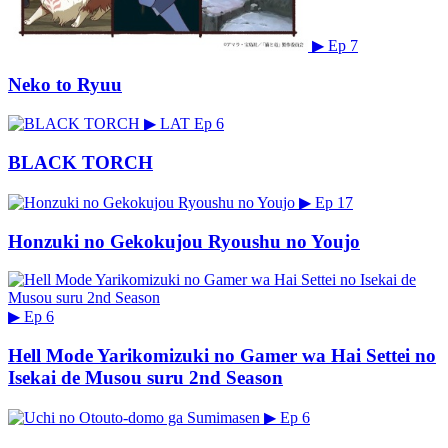
▶
Ep 7
Neko to Ryuu
▶
LAT
Ep 6
BLACK TORCH
▶
Ep 17
Honzuki no Gekokujou Ryoushu no Youjo
▶
Ep 6
Hell Mode Yarikomizuki no Gamer wa Hai Settei no
Isekai de Musou suru 2nd Season
▶
Ep 6