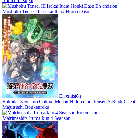
Yomi no Tsugai
En emisión
Mushoku Tensei III Isekai Ittara Honki Dasu
En emisión
Rakudai Kenja no Gakuin Musou Nidome no Tensei, S-Rank Cheat
Majutsushi Boukenroku
En emisión
Mairimashita Iruma-kun 4 Seanson