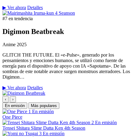
▶ Ver ahora
Detalles
#7 en tendencia
Digimon Beatbreak
Anime
2025
GLITCH THE FUTURE. El «e-Pulse», generado por los
pensamientos y emociones humanos, se utilizó como fuente de
energía para el dispositivo de apoyo con IA «Sapotama». De las
sombras de este notable avance surgen monstruos aterradores. Los
Digimon…
▶ Ver ahora
Detalles
‹
›
En emisión
Más populares
1
En emisión
One Piece
2
En emisión
Tensei Shitara Slime Datta Ken 4th Season
3
En emisión