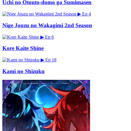
Uchi no Otouto-domo ga Sumimasen
▶
Ep 4
Nige Jouzu no Wakagimi 2nd Season
▶
Ep 6
Kore Kaite Shine
▶
Ep 18
Kami no Shizuku