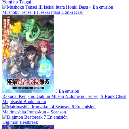
Yomi no Tsugai
4
En emisión
Mushoku Tensei III Isekai Ittara Honki Dasu
5
En emisión
Rakudai Kenja no Gakuin Musou Nidome no Tensei, S-Rank Cheat
Majutsushi Boukenroku
6
En emisión
Mairimashita Iruma-kun 4 Seanson
7
En emisión
Digimon Beatbreak