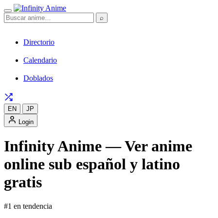
⌕
Directorio
Calendario
Doblados
EN
JP
Login
Infinity Anime — Ver anime
online sub español y latino
gratis
#1 en tendencia