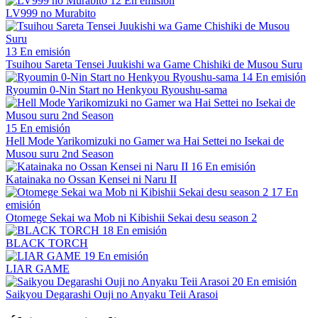
12
En emisión
LV999 no Murabito
13
En emisión
Tsuihou Sareta Tensei Juukishi wa Game Chishiki de Musou Suru
14
En emisión
Ryoumin 0-Nin Start no Henkyou Ryoushu-sama
15
En emisión
Hell Mode Yarikomizuki no Gamer wa Hai Settei no Isekai de
Musou suru 2nd Season
16
En emisión
Katainaka no Ossan Kensei ni Naru II
17
En
emisión
Otomege Sekai wa Mob ni Kibishii Sekai desu season 2
18
En emisión
BLACK TORCH
19
En emisión
LIAR GAME
20
En emisión
Saikyou Degarashi Ouji no Anyaku Teii Arasoi