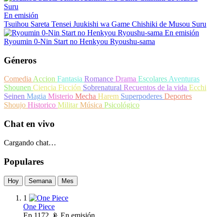
En emisión
Tsuihou Sareta Tensei Juukishi wa Game Chishiki de Musou Suru
En emisión
Ryoumin 0-Nin Start no Henkyou Ryoushu-sama
Géneros
Comedia
Accion
Fantasia
Romance
Drama
Escolares
Aventuras
Shounen
Ciencia Ficción
Sobrenatural
Recuentos de la vida
Ecchi
Seinen
Magia
Misterio
Mecha
Harem
Superpoderes
Deportes
Shoujo
Historico
Militar
Música
Psicológico
Chat en vivo
Cargando chat…
Populares
Hoy
Semana
Mes
1
One Piece
Ep
1172
📡 En emisión