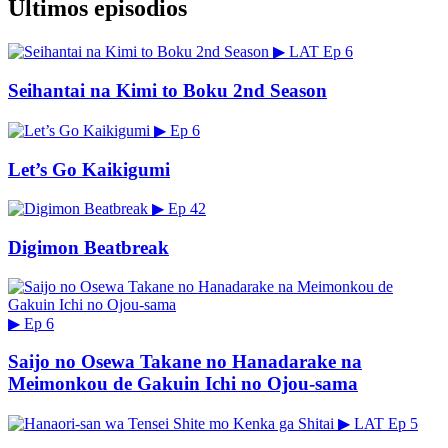
Últimos episodios
▶
LAT
Ep 6
Seihantai na Kimi to Boku 2nd Season
▶
Ep 6
Let’s Go Kaikigumi
▶
Ep 42
Digimon Beatbreak
▶
Ep 6
Saijo no Osewa Takane no Hanadarake na
Meimonkou de Gakuin Ichi no Ojou-sama
▶
LAT
Ep 5