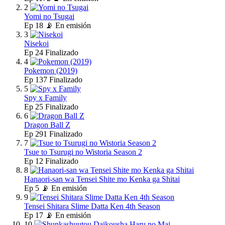
2
Yomi no Tsugai
Ep
18
📡 En emisión
3
Nisekoi
Ep
24
Finalizado
4
Pokemon (2019)
Ep
137
Finalizado
5
Spy x Family
Ep
25
Finalizado
6
Dragon Ball Z
Ep
291
Finalizado
7
Tsue to Tsurugi no Wistoria Season 2
Ep
12
Finalizado
8
Hanaori-san wa Tensei Shite mo Kenka ga Shitai
Ep
5
📡 En emisión
9
Tensei Shitara Slime Datta Ken 4th Season
Ep
17
📡 En emisión
10