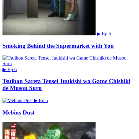
▶
Ep 5
Smoking Behind the Supermarket with You
▶
Ep 6
Tsuihou Sareta Tensei Juukishi wa Game Chishiki
de Musou Suru
▶
Ep 5
Mebius Dust