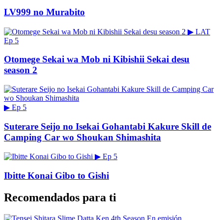
LV999 no Murabito
▶
LAT
Ep 5
Otomege Sekai wa Mob ni Kibishii Sekai desu
season 2
▶
Ep 5
Suterare Seijo no Isekai Gohantabi Kakure Skill de
Camping Car wo Shoukan Shimashita
▶
Ep 5
Ibitte Konai Gibo to Gishi
Recomendados para ti
En emisión