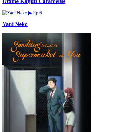
Otome Kaijuu Caramelise
▶
Ep 6
Yani Neko