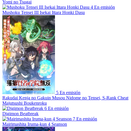
Yomi no Tsugai
4
En emisión
Mushoku Tensei III Isekai Ittara Honki Dasu
5
En emisión
Rakudai Kenja no Gakuin Musou Nidome no Tensei, S-Rank Cheat
Majutsushi Boukenroku
6
En emisión
Digimon Beatbreak
7
En emisión
Mairimashita Iruma-kun 4 Seanson