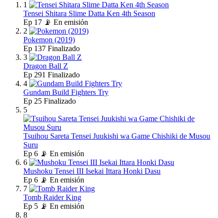
1
Tensei Shitara Slime Datta Ken 4th Season
Ep
17
📡 En emisión
2
Pokemon (2019)
Ep
137
Finalizado
3
Dragon Ball Z
Ep
291
Finalizado
4
Gundam Build Fighters Try
Ep
25
Finalizado
5
Tsuihou Sareta Tensei Juukishi wa Game Chishiki de Musou
Suru
Ep
6
📡 En emisión
6
Mushoku Tensei III Isekai Ittara Honki Dasu
Ep
6
📡 En emisión
7
Tomb Raider King
Ep
5
📡 En emisión
8