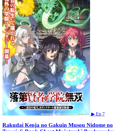
▶
Ep 7
Rakudai Kenja no Gakuin Musou Nidome no