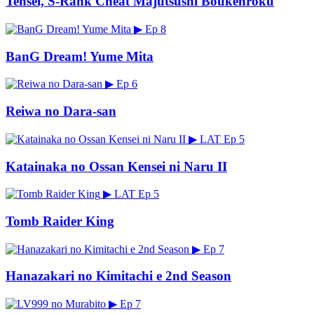
Tensei, S-Rank Cheat Majutsushi Boukenroku
▶
Ep 8
BanG Dream! Yume Mita
▶
Ep 6
Reiwa no Dara-san
▶
LAT
Ep 5
Katainaka no Ossan Kensei ni Naru II
▶
LAT
Ep 5
Tomb Raider King
▶
Ep 7
Hanazakari no Kimitachi e 2nd Season
▶
Ep 7