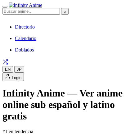
⌕
Directorio
Calendario
Doblados
EN
JP
Login
Infinity Anime — Ver anime
online sub español y latino
gratis
#1 en tendencia