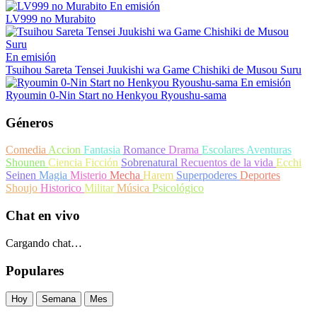
En emisión
LV999 no Murabito
En emisión
Tsuihou Sareta Tensei Juukishi wa Game Chishiki de Musou Suru
En emisión
Ryoumin 0-Nin Start no Henkyou Ryoushu-sama
Géneros
Comedia
Accion
Fantasia
Romance
Drama
Escolares
Aventuras
Shounen
Ciencia Ficción
Sobrenatural
Recuentos de la vida
Ecchi
Seinen
Magia
Misterio
Mecha
Harem
Superpoderes
Deportes
Shoujo
Historico
Militar
Música
Psicológico
Chat en vivo
Cargando chat…
Populares
Hoy
Semana
Mes