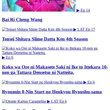
▶
Ep 14
Bai Ri Cheng Wang
▶
LAT
Ep 17
Tensei Shitara Slime Datta Ken 4th Season
▶
Ep 6
Koko wa Ore ni Makasete Saki ni Ike to Ittekara 10-
nen ga Tattara Densetsu ni Natteita.
▶
Ep 6
Ryoumin 0-Nin Start no Henkyou Ryoushu-sama
▶
LAT
Ep 6