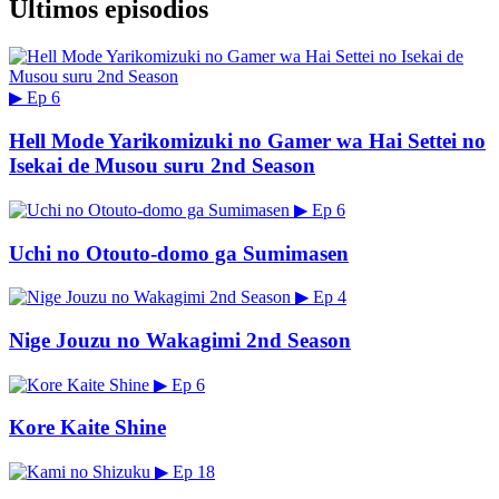
Últimos episodios
▶
Ep 6
Hell Mode Yarikomizuki no Gamer wa Hai Settei no
Isekai de Musou suru 2nd Season
▶
Ep 6
Uchi no Otouto-domo ga Sumimasen
▶
Ep 4
Nige Jouzu no Wakagimi 2nd Season
▶
Ep 6
Kore Kaite Shine
▶
Ep 18