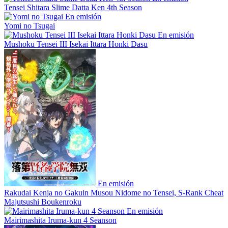
Tensei Shitara Slime Datta Ken 4th Season
En emisión
Yomi no Tsugai
En emisión
Mushoku Tensei III Isekai Ittara Honki Dasu
En emisión
Rakudai Kenja no Gakuin Musou Nidome no Tensei, S-Rank Cheat
Majutsushi Boukenroku
En emisión
Mairimashita Iruma-kun 4 Seanson