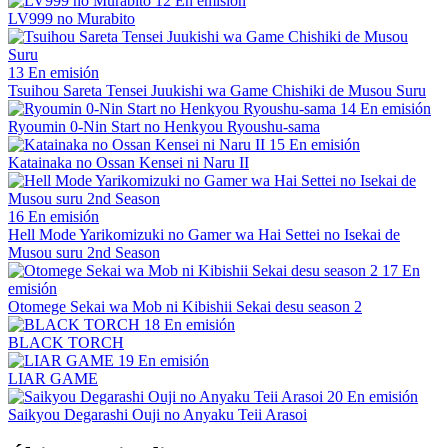
12
En emisión
LV999 no Murabito
13
En emisión
Tsuihou Sareta Tensei Juukishi wa Game Chishiki de Musou Suru
14
En emisión
Ryoumin 0-Nin Start no Henkyou Ryoushu-sama
15
En emisión
Katainaka no Ossan Kensei ni Naru II
16
En emisión
Hell Mode Yarikomizuki no Gamer wa Hai Settei no Isekai de
Musou suru 2nd Season
17
En
emisión
Otomege Sekai wa Mob ni Kibishii Sekai desu season 2
18
En emisión
BLACK TORCH
19
En emisión
LIAR GAME
20
En emisión
Saikyou Degarashi Ouji no Anyaku Teii Arasoi