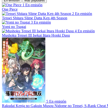
En emisión
Más populares
1
En emisión
One Piece
2
En emisión
Tensei Shitara Slime Datta Ken 4th Season
3
En emisión
Yomi no Tsugai
4
En emisión
Mushoku Tensei III Isekai Ittara Honki Dasu
5
En emisión
Rakudai Kenja no Gakuin Musou Nidome no Tensei, S-Rank Cheat 