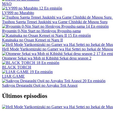
MAO
12
En emisión
LV999 no Murabito
Tsuihou Sareta Tensei Juukishi wa Game Chishiki de Musou Suru
14
En emisión
Ryoumin 0-Nin Start no Henkyou Ryoushu-sama
15
En emisión
Katainaka no Ossan Kensei ni Naru II
Hell Mode Yarikomizuki no Gamer wa Hai Settei no Isekai de Musou
17
En emi
Otomege Sekai wa Mob ni Kibishii Sekai desu season 2
18
En emisión
BLACK TORCH
19
En emisión
LIAR GAME
20
En emisión
Saikyou Degarashi Ouji no Anyaku Teii Arasoi
Últimos episodios