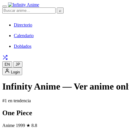
⌕
Directorio
Calendario
Doblados
EN
JP
Login
Infinity Anime — Ver anime onli
#1 en tendencia
One Piece
Anime
1999
★ 8.8