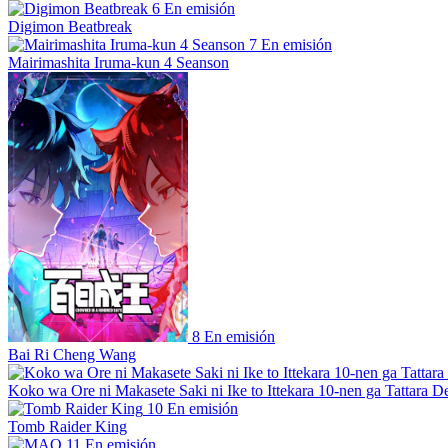
6
En emisión
Digimon Beatbreak
7
En emisión
Mairimashita Iruma-kun 4 Seanson
8
En emisión
Bai Ri Cheng Wang
Koko wa Ore ni Makasete Saki ni Ike to Ittekara 10-nen ga Tattara De
10
En emisión
Tomb Raider King
11
En emisión