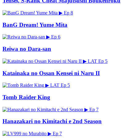
Tensei, S-Rank Cheat Majutsushi Boukenroku
▶
Ep 8
BanG Dream! Yume Mita
▶
Ep 6
Reiwa no Dara-san
▶
LAT
Ep 5
Katainaka no Ossan Kensei ni Naru II
▶
LAT
Ep 5
Tomb Raider King
▶
Ep 7
Hanazakari no Kimitachi e 2nd Season
▶
Ep 7