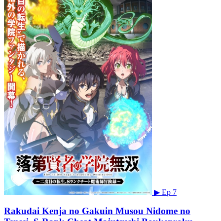
▶
Ep 7
Rakudai Kenja no Gakuin Musou Nidome no