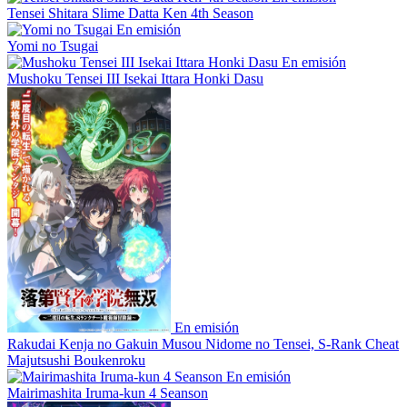
Tensei Shitara Slime Datta Ken 4th Season
En emisión
Yomi no Tsugai
En emisión
Mushoku Tensei III Isekai Ittara Honki Dasu
En emisión
Rakudai Kenja no Gakuin Musou Nidome no Tensei, S-Rank Cheat
Majutsushi Boukenroku
En emisión
Mairimashita Iruma-kun 4 Seanson