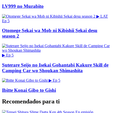
LV999 no Murabito
▶
LAT
Ep 5
Otomege Sekai wa Mob ni Kibishii Sekai desu
season 2
▶
Ep 5
Suterare Seijo no Isekai Gohantabi Kakure Skill de
Camping Car wo Shoukan Shimashita
▶
Ep 5
Ibitte Konai Gibo to Gishi
Recomendados para ti
En emisión