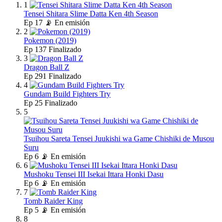
1
Tensei Shitara Slime Datta Ken 4th Season
Ep
17
📡 En emisión
2
Pokemon (2019)
Ep
137
Finalizado
3
Dragon Ball Z
Ep
291
Finalizado
4
Gundam Build Fighters Try
Ep
25
Finalizado
5
Tsuihou Sareta Tensei Juukishi wa Game Chishiki de Musou
Suru
Ep
6
📡 En emisión
6
Mushoku Tensei III Isekai Ittara Honki Dasu
Ep
6
📡 En emisión
7
Tomb Raider King
Ep
5
📡 En emisión
8