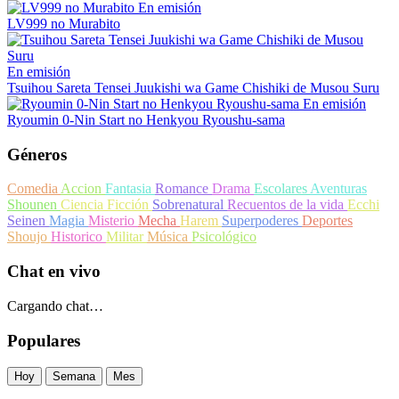
En emisión
LV999 no Murabito
En emisión
Tsuihou Sareta Tensei Juukishi wa Game Chishiki de Musou Suru
En emisión
Ryoumin 0-Nin Start no Henkyou Ryoushu-sama
Géneros
Comedia
Accion
Fantasia
Romance
Drama
Escolares
Aventuras
Shounen
Ciencia Ficción
Sobrenatural
Recuentos de la vida
Ecchi
Seinen
Magia
Misterio
Mecha
Harem
Superpoderes
Deportes
Shoujo
Historico
Militar
Música
Psicológico
Chat en vivo
Cargando chat…
Populares
Hoy
Semana
Mes