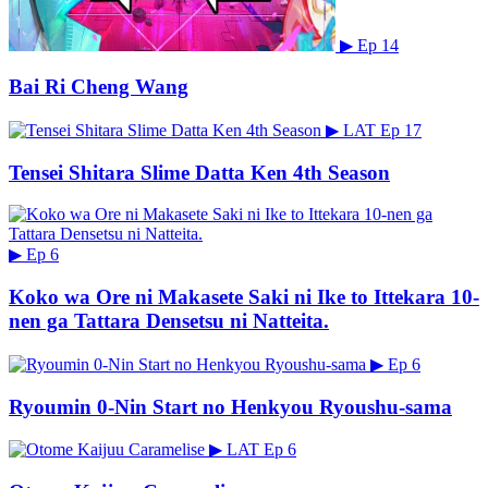
▶
Ep 14
Bai Ri Cheng Wang
▶
LAT
Ep 17
Tensei Shitara Slime Datta Ken 4th Season
▶
Ep 6
Koko wa Ore ni Makasete Saki ni Ike to Ittekara 10-
nen ga Tattara Densetsu ni Natteita.
▶
Ep 6
Ryoumin 0-Nin Start no Henkyou Ryoushu-sama
▶
LAT
Ep 6