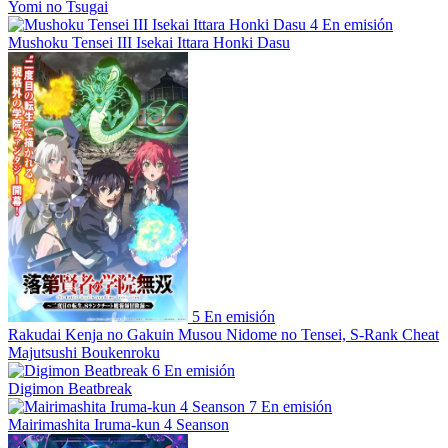
Yomi no Tsugai
4
En emisión
Mushoku Tensei III Isekai Ittara Honki Dasu
5
En emisión
Rakudai Kenja no Gakuin Musou Nidome no Tensei, S-Rank Cheat
Majutsushi Boukenroku
6
En emisión
Digimon Beatbreak
7
En emisión
Mairimashita Iruma-kun 4 Seanson