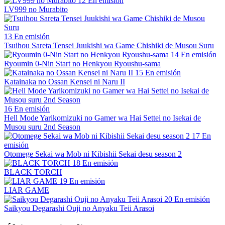
12
En emisión
LV999 no Murabito
13
En emisión
Tsuihou Sareta Tensei Juukishi wa Game Chishiki de Musou Suru
14
En emisión
Ryoumin 0-Nin Start no Henkyou Ryoushu-sama
15
En emisión
Katainaka no Ossan Kensei ni Naru II
16
En emisión
Hell Mode Yarikomizuki no Gamer wa Hai Settei no Isekai de
Musou suru 2nd Season
17
En
emisión
Otomege Sekai wa Mob ni Kibishii Sekai desu season 2
18
En emisión
BLACK TORCH
19
En emisión
LIAR GAME
20
En emisión
Saikyou Degarashi Ouji no Anyaku Teii Arasoi