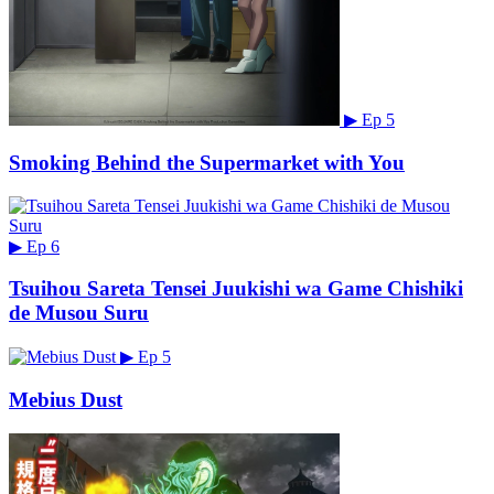
▶
Ep 5
Smoking Behind the Supermarket with You
▶
Ep 6
Tsuihou Sareta Tensei Juukishi wa Game Chishiki
de Musou Suru
▶
Ep 5
Mebius Dust