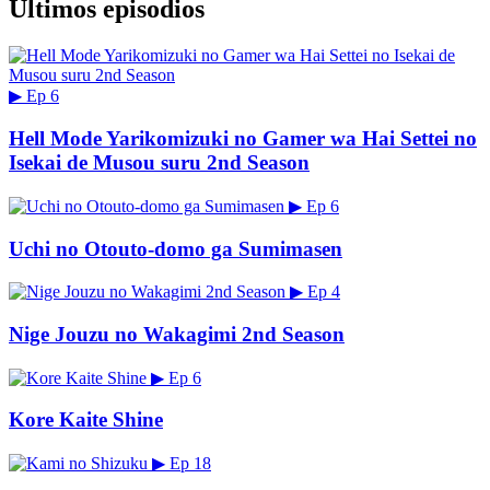
Últimos episodios
▶
Ep 6
Hell Mode Yarikomizuki no Gamer wa Hai Settei no
Isekai de Musou suru 2nd Season
▶
Ep 6
Uchi no Otouto-domo ga Sumimasen
▶
Ep 4
Nige Jouzu no Wakagimi 2nd Season
▶
Ep 6
Kore Kaite Shine
▶
Ep 18