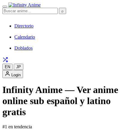
⌕
Directorio
Calendario
Doblados
EN
JP
Login
Infinity Anime — Ver anime
online sub español y latino
gratis
#1 en tendencia