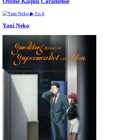
Otome Kaijuu Caramelise
▶
Ep 6
Yani Neko