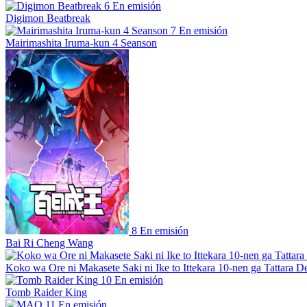
6
En emisión
Digimon Beatbreak
7
En emisión
Mairimashita Iruma-kun 4 Seanson
8
En emisión
Bai Ri Cheng Wang
Koko wa Ore ni Makasete Saki ni Ike to Ittekara 10-nen ga Tattara De
10
En emisión
Tomb Raider King
11
En emisión