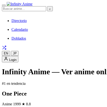
⌕
Directorio
Calendario
Doblados
EN
JP
Login
Infinity Anime — Ver anime onli
#1 en tendencia
One Piece
Anime
1999
★ 8.8