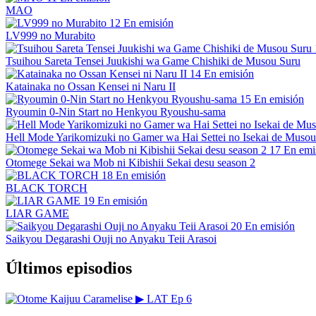
MAO
12
En emisión
LV999 no Murabito
Tsuihou Sareta Tensei Juukishi wa Game Chishiki de Musou Suru
14
En emisión
Katainaka no Ossan Kensei ni Naru II
15
En emisión
Ryoumin 0-Nin Start no Henkyou Ryoushu-sama
Hell Mode Yarikomizuki no Gamer wa Hai Settei no Isekai de Musou
17
En emi
Otomege Sekai wa Mob ni Kibishii Sekai desu season 2
18
En emisión
BLACK TORCH
19
En emisión
LIAR GAME
20
En emisión
Saikyou Degarashi Ouji no Anyaku Teii Arasoi
Últimos episodios
▶
LAT
Ep 6