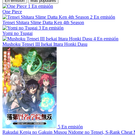
En emisión
Más populares
1
En emisión
One Piece
2
En emisión
Tensei Shitara Slime Datta Ken 4th Season
3
En emisión
Yomi no Tsugai
4
En emisión
Mushoku Tensei III Isekai Ittara Honki Dasu
5
En emisión
Rakudai Kenja no Gakuin Musou Nidome no Tensei, S-Rank Cheat 