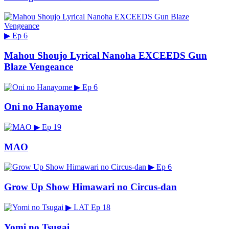
▶
Ep 6
Mahou Shoujo Lyrical Nanoha EXCEEDS Gun
Blaze Vengeance
▶
Ep 6
Oni no Hanayome
▶
Ep 19
MAO
▶
Ep 6
Grow Up Show Himawari no Circus-dan
▶
LAT
Ep 18
Yomi no Tsugai