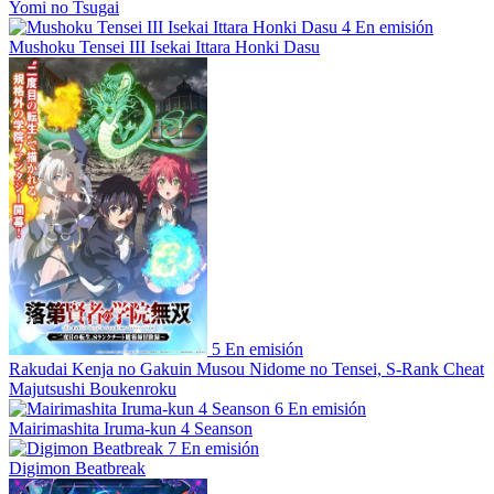
Yomi no Tsugai
4
En emisión
Mushoku Tensei III Isekai Ittara Honki Dasu
5
En emisión
Rakudai Kenja no Gakuin Musou Nidome no Tensei, S-Rank Cheat
Majutsushi Boukenroku
6
En emisión
Mairimashita Iruma-kun 4 Seanson
7
En emisión
Digimon Beatbreak