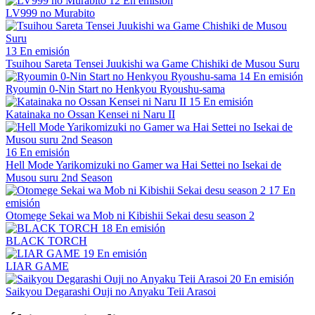
12
En emisión
LV999 no Murabito
13
En emisión
Tsuihou Sareta Tensei Juukishi wa Game Chishiki de Musou Suru
14
En emisión
Ryoumin 0-Nin Start no Henkyou Ryoushu-sama
15
En emisión
Katainaka no Ossan Kensei ni Naru II
16
En emisión
Hell Mode Yarikomizuki no Gamer wa Hai Settei no Isekai de
Musou suru 2nd Season
17
En
emisión
Otomege Sekai wa Mob ni Kibishii Sekai desu season 2
18
En emisión
BLACK TORCH
19
En emisión
LIAR GAME
20
En emisión
Saikyou Degarashi Ouji no Anyaku Teii Arasoi