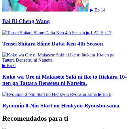
▶
Ep 14
Bai Ri Cheng Wang
▶
LAT
Ep 17
Tensei Shitara Slime Datta Ken 4th Season
▶
Ep 6
Koko wa Ore ni Makasete Saki ni Ike to Ittekara 10-
nen ga Tattara Densetsu ni Natteita.
▶
Ep 6
Ryoumin 0-Nin Start no Henkyou Ryoushu-sama
Recomendados para ti