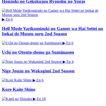
Honzuki no Gekokujou Ryoushu no Youjo
▶
Ep 6
Hell Mode Yarikomizuki no Gamer wa Hai Settei no
Isekai de Musou suru 2nd Season
▶
Ep 6
Uchi no Otouto-domo ga Sumimasen
▶
Ep 4
Nige Jouzu no Wakagimi 2nd Season
▶
Ep 6
Kore Kaite Shine
▶
Ep 18