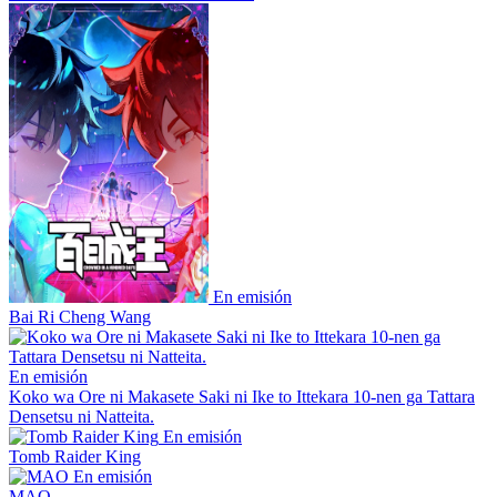
En emisión
Bai Ri Cheng Wang
En emisión
Koko wa Ore ni Makasete Saki ni Ike to Ittekara 10-nen ga Tattara
Densetsu ni Natteita.
En emisión
Tomb Raider King
En emisión
MAO