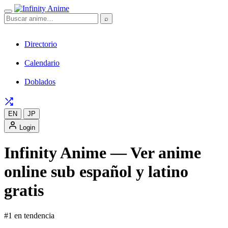
⌕
Directorio
Calendario
Doblados
EN
JP
Login
Infinity Anime — Ver anime
online sub español y latino
gratis
#1 en tendencia