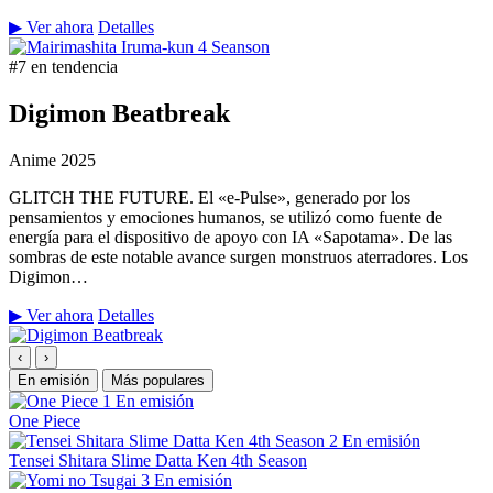
▶ Ver ahora
Detalles
#7 en tendencia
Digimon Beatbreak
Anime
2025
GLITCH THE FUTURE. El «e-Pulse», generado por los
pensamientos y emociones humanos, se utilizó como fuente de
energía para el dispositivo de apoyo con IA «Sapotama». De las
sombras de este notable avance surgen monstruos aterradores. Los
Digimon…
▶ Ver ahora
Detalles
‹
›
En emisión
Más populares
1
En emisión
One Piece
2
En emisión
Tensei Shitara Slime Datta Ken 4th Season
3
En emisión