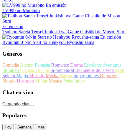
En emisión
LV999 no Murabito
En emisión
Tsuihou Sareta Tensei Juukishi wa Game Chishiki de Musou Suru
En emisión
Ryoumin 0-Nin Start no Henkyou Ryoushu-sama
Géneros
Comedia
Accion
Fantasia
Romance
Drama
Escolares
Aventuras
Shounen
Ciencia Ficción
Sobrenatural
Recuentos de la vida
Ecchi
Seinen
Magia
Misterio
Mecha
Harem
Superpoderes
Deportes
Shoujo
Historico
Militar
Música
Psicológico
Chat en vivo
Cargando chat…
Populares
Hoy
Semana
Mes