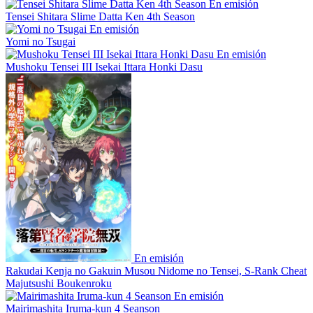
En emisión
Tensei Shitara Slime Datta Ken 4th Season
En emisión
Yomi no Tsugai
En emisión
Mushoku Tensei III Isekai Ittara Honki Dasu
En emisión
Rakudai Kenja no Gakuin Musou Nidome no Tensei, S-Rank Cheat
Majutsushi Boukenroku
En emisión
Mairimashita Iruma-kun 4 Seanson