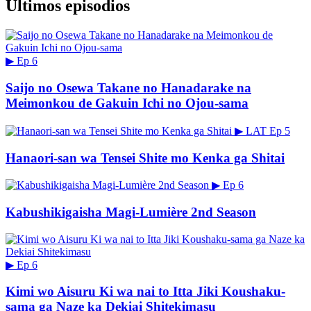
Últimos episodios
▶
Ep 6
Saijo no Osewa Takane no Hanadarake na
Meimonkou de Gakuin Ichi no Ojou-sama
▶
LAT
Ep 5
Hanaori-san wa Tensei Shite mo Kenka ga Shitai
▶
Ep 6
Kabushikigaisha Magi-Lumière 2nd Season
▶
Ep 6
Kimi wo Aisuru Ki wa nai to Itta Jiki Koushaku-
sama ga Naze ka Dekiai Shitekimasu