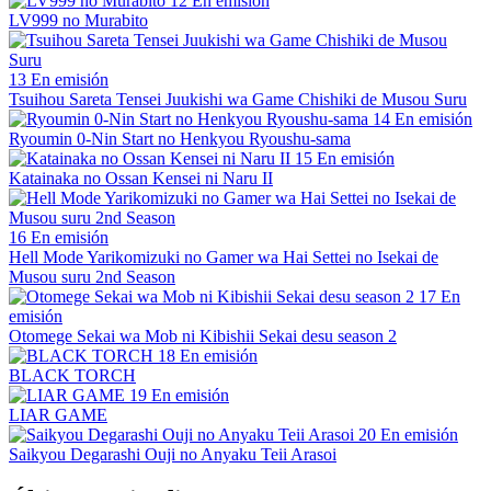
12
En emisión
LV999 no Murabito
13
En emisión
Tsuihou Sareta Tensei Juukishi wa Game Chishiki de Musou Suru
14
En emisión
Ryoumin 0-Nin Start no Henkyou Ryoushu-sama
15
En emisión
Katainaka no Ossan Kensei ni Naru II
16
En emisión
Hell Mode Yarikomizuki no Gamer wa Hai Settei no Isekai de
Musou suru 2nd Season
17
En
emisión
Otomege Sekai wa Mob ni Kibishii Sekai desu season 2
18
En emisión
BLACK TORCH
19
En emisión
LIAR GAME
20
En emisión
Saikyou Degarashi Ouji no Anyaku Teii Arasoi