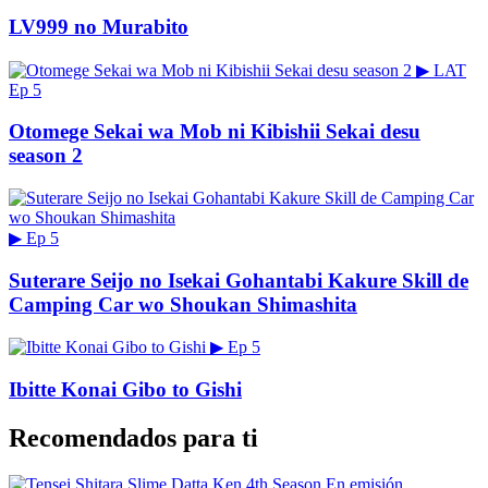
LV999 no Murabito
▶
LAT
Ep 5
Otomege Sekai wa Mob ni Kibishii Sekai desu
season 2
▶
Ep 5
Suterare Seijo no Isekai Gohantabi Kakure Skill de
Camping Car wo Shoukan Shimashita
▶
Ep 5
Ibitte Konai Gibo to Gishi
Recomendados para ti
En emisión