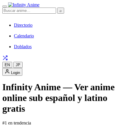
⌕
Directorio
Calendario
Doblados
EN
JP
Login
Infinity Anime — Ver anime
online sub español y latino
gratis
#1 en tendencia