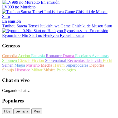
En emisión
LV999 no Murabito
En emisión
Tsuihou Sareta Tensei Juukishi wa Game Chishiki de Musou Suru
En emisión
Ryoumin 0-Nin Start no Henkyou Ryoushu-sama
Géneros
Comedia
Accion
Fantasia
Romance
Drama
Escolares
Aventuras
Shounen
Ciencia Ficción
Sobrenatural
Recuentos de la vida
Ecchi
Seinen
Magia
Misterio
Mecha
Harem
Superpoderes
Deportes
Shoujo
Historico
Militar
Música
Psicológico
Chat en vivo
Cargando chat…
Populares
Hoy
Semana
Mes