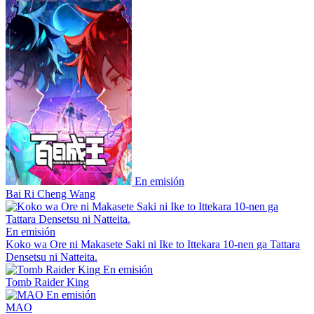
En emisión
Bai Ri Cheng Wang
En emisión
Koko wa Ore ni Makasete Saki ni Ike to Ittekara 10-nen ga Tattara
Densetsu ni Natteita.
En emisión
Tomb Raider King
En emisión
MAO