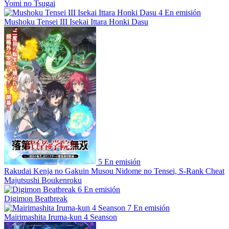
Yomi no Tsugai
4
En emisión
Mushoku Tensei III Isekai Ittara Honki Dasu
5
En emisión
Rakudai Kenja no Gakuin Musou Nidome no Tensei, S-Rank Cheat
Majutsushi Boukenroku
6
En emisión
Digimon Beatbreak
7
En emisión
Mairimashita Iruma-kun 4 Seanson