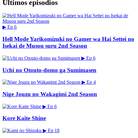
Últimos episodios
▶
Ep 6
Hell Mode Yarikomizuki no Gamer wa Hai Settei no
Isekai de Musou suru 2nd Season
▶
Ep 6
Uchi no Otouto-domo ga Sumimasen
▶
Ep 4
Nige Jouzu no Wakagimi 2nd Season
▶
Ep 6
Kore Kaite Shine
▶
Ep 18