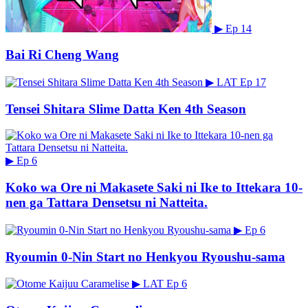
▶
Ep 14
Bai Ri Cheng Wang
▶
LAT
Ep 17
Tensei Shitara Slime Datta Ken 4th Season
▶
Ep 6
Koko wa Ore ni Makasete Saki ni Ike to Ittekara 10-
nen ga Tattara Densetsu ni Natteita.
▶
Ep 6
Ryoumin 0-Nin Start no Henkyou Ryoushu-sama
▶
LAT
Ep 6