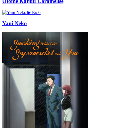
Otome Kaijuu Caramelise
▶
Ep 6
Yani Neko