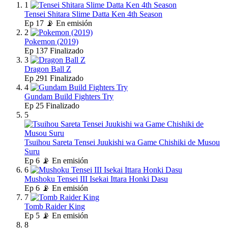
1
Tensei Shitara Slime Datta Ken 4th Season
Ep
17
📡 En emisión
2
Pokemon (2019)
Ep
137
Finalizado
3
Dragon Ball Z
Ep
291
Finalizado
4
Gundam Build Fighters Try
Ep
25
Finalizado
5
Tsuihou Sareta Tensei Juukishi wa Game Chishiki de Musou
Suru
Ep
6
📡 En emisión
6
Mushoku Tensei III Isekai Ittara Honki Dasu
Ep
6
📡 En emisión
7
Tomb Raider King
Ep
5
📡 En emisión
8