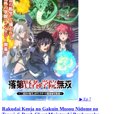
▶
Ep 7
Rakudai Kenja no Gakuin Musou Nidome no