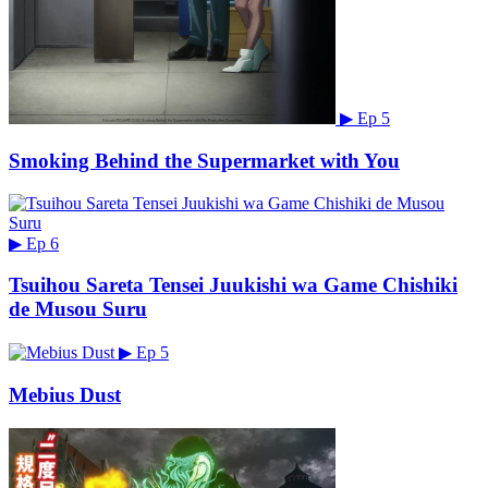
▶
Ep 5
Smoking Behind the Supermarket with You
▶
Ep 6
Tsuihou Sareta Tensei Juukishi wa Game Chishiki
de Musou Suru
▶
Ep 5
Mebius Dust