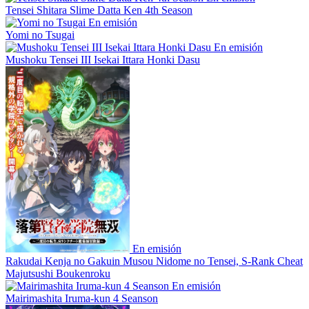
Tensei Shitara Slime Datta Ken 4th Season
En emisión
Yomi no Tsugai
En emisión
Mushoku Tensei III Isekai Ittara Honki Dasu
En emisión
Rakudai Kenja no Gakuin Musou Nidome no Tensei, S-Rank Cheat
Majutsushi Boukenroku
En emisión
Mairimashita Iruma-kun 4 Seanson