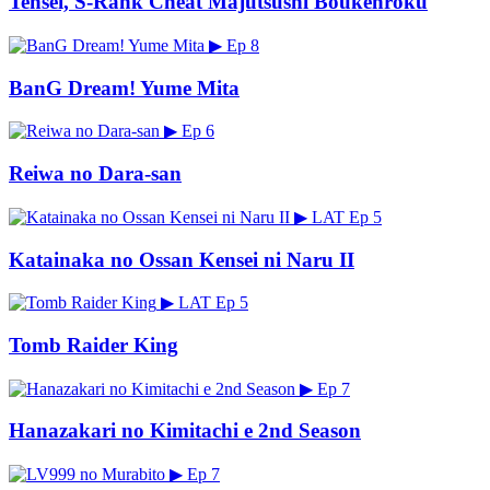
Tensei, S-Rank Cheat Majutsushi Boukenroku
▶
Ep 8
BanG Dream! Yume Mita
▶
Ep 6
Reiwa no Dara-san
▶
LAT
Ep 5
Katainaka no Ossan Kensei ni Naru II
▶
LAT
Ep 5
Tomb Raider King
▶
Ep 7
Hanazakari no Kimitachi e 2nd Season
▶
Ep 7