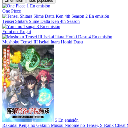
En emisión
Más populares
1
En emisión
One Piece
2
En emisión
Tensei Shitara Slime Datta Ken 4th Season
3
En emisión
Yomi no Tsugai
4
En emisión
Mushoku Tensei III Isekai Ittara Honki Dasu
5
En emisión
Rakudai Kenja no Gakuin Musou Nidome no Tensei, S-Rank Cheat 