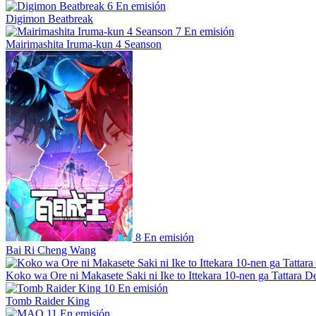
6
En emisión
Digimon Beatbreak
7
En emisión
Mairimashita Iruma-kun 4 Seanson
8
En emisión
Bai Ri Cheng Wang
Koko wa Ore ni Makasete Saki ni Ike to Ittekara 10-nen ga Tattara De
10
En emisión
Tomb Raider King
11
En emisión