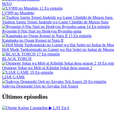
MAO
12
En emisión
LV999 no Murabito
Tsuihou Sareta Tensei Juukishi wa Game Chishiki de Musou Suru
14
En emisión
Ryoumin 0-Nin Start no Henkyou Ryoushu-sama
15
En emisión
Katainaka no Ossan Kensei ni Naru II
Hell Mode Yarikomizuki no Gamer wa Hai Settei no Isekai de Musou
17
En emisión
BLACK TORCH
18
En emi
Otomege Sekai wa Mob ni Kibishii Sekai desu season 2
19
En emisión
LIAR GAME
20
En emisión
Saikyou Degarashi Ouji no Anyaku Teii Arasoi
Últimos episodios
▶
LAT
Ep 6