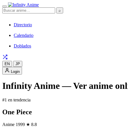
⌕
Directorio
Calendario
Doblados
EN
JP
Login
Infinity Anime — Ver anime onli
#1 en tendencia
One Piece
Anime
1999
★ 8.8