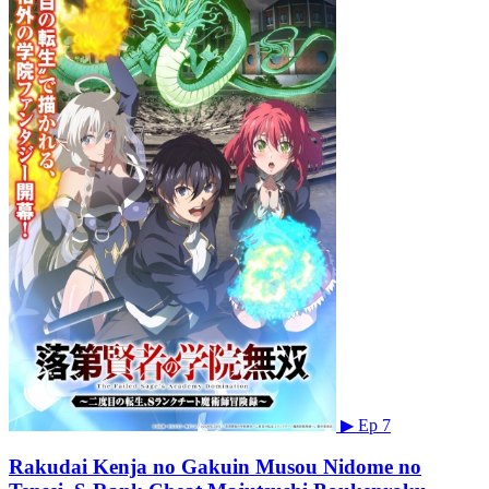
▶
Ep 7
Rakudai Kenja no Gakuin Musou Nidome no