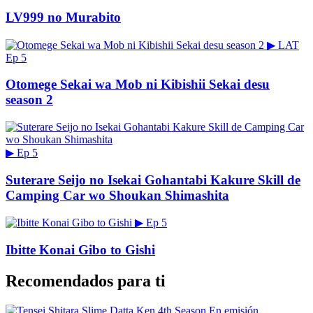
LV999 no Murabito
▶
LAT
Ep 5
Otomege Sekai wa Mob ni Kibishii Sekai desu
season 2
▶
Ep 5
Suterare Seijo no Isekai Gohantabi Kakure Skill de
Camping Car wo Shoukan Shimashita
▶
Ep 5
Ibitte Konai Gibo to Gishi
Recomendados para ti
En emisión