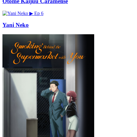
Otome Kaijuu Caramelise
▶
Ep 6
Yani Neko