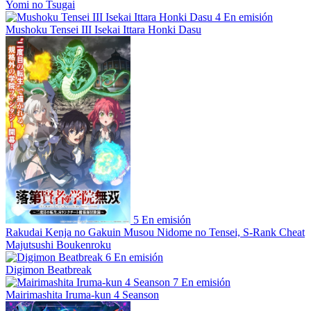
Yomi no Tsugai
4
En emisión
Mushoku Tensei III Isekai Ittara Honki Dasu
5
En emisión
Rakudai Kenja no Gakuin Musou Nidome no Tensei, S-Rank Cheat
Majutsushi Boukenroku
6
En emisión
Digimon Beatbreak
7
En emisión
Mairimashita Iruma-kun 4 Seanson