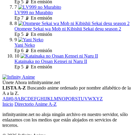
Ep
5
📡 En emisión
7
LV999 no Murabito
Ep
7
📡 En emisión
8
Otomege Sekai wa Mob ni Kibishii Sekai desu season 2
Ep
5
📡 En emisión
9
Yani Neko
Ep
6
📡 En emisión
10
Katainaka no Ossan Kensei ni Naru II
Ep
5
📡 En emisión
Únete Ahora
infinityanime.net
LISTA A-Z
Buscando anime ordenado por nombre alfabético de la
A a la Z.
All
#
0-9
A
B
C
D
E
F
G
H
I
J
K
L
M
N
O
P
Q
R
S
T
U
V
W
X
Y
Z
Inicio
Directorio Anime A-Z
infinityanime.net no aloja ningún archivo en nuestro servidor, sólo
enlazamos con los medios que están alojados en servicios de
terceros.