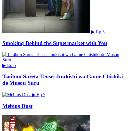
▶
Ep 5
Smoking Behind the Supermarket with You
▶
Ep 6
Tsuihou Sareta Tensei Juukishi wa Game Chishiki
de Musou Suru
▶
Ep 5
Mebius Dust