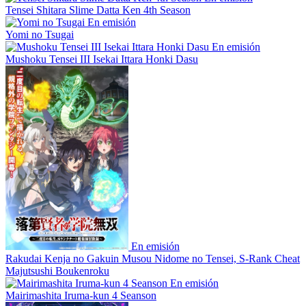
Tensei Shitara Slime Datta Ken 4th Season
En emisión
Yomi no Tsugai
En emisión
Mushoku Tensei III Isekai Ittara Honki Dasu
En emisión
Rakudai Kenja no Gakuin Musou Nidome no Tensei, S-Rank Cheat
Majutsushi Boukenroku
En emisión
Mairimashita Iruma-kun 4 Seanson