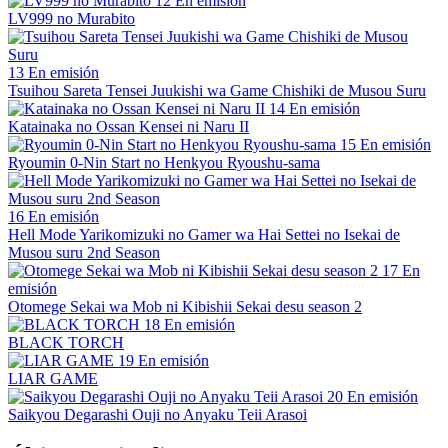
12
En emisión
LV999 no Murabito
13
En emisión
Tsuihou Sareta Tensei Juukishi wa Game Chishiki de Musou Suru
14
En emisión
Katainaka no Ossan Kensei ni Naru II
15
En emisión
Ryoumin 0-Nin Start no Henkyou Ryoushu-sama
16
En emisión
Hell Mode Yarikomizuki no Gamer wa Hai Settei no Isekai de
Musou suru 2nd Season
17
En
emisión
Otomege Sekai wa Mob ni Kibishii Sekai desu season 2
18
En emisión
BLACK TORCH
19
En emisión
LIAR GAME
20
En emisión
Saikyou Degarashi Ouji no Anyaku Teii Arasoi