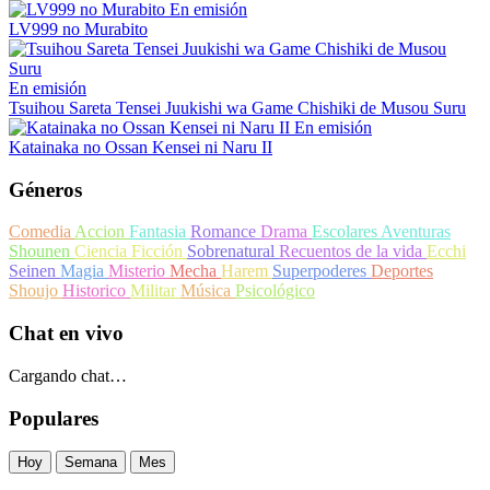
En emisión
LV999 no Murabito
En emisión
Tsuihou Sareta Tensei Juukishi wa Game Chishiki de Musou Suru
En emisión
Katainaka no Ossan Kensei ni Naru II
Géneros
Comedia
Accion
Fantasia
Romance
Drama
Escolares
Aventuras
Shounen
Ciencia Ficción
Sobrenatural
Recuentos de la vida
Ecchi
Seinen
Magia
Misterio
Mecha
Harem
Superpoderes
Deportes
Shoujo
Historico
Militar
Música
Psicológico
Chat en vivo
Cargando chat…
Populares
Hoy
Semana
Mes