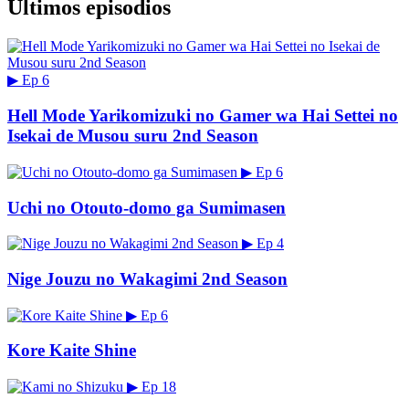
Últimos episodios
▶
Ep 6
Hell Mode Yarikomizuki no Gamer wa Hai Settei no
Isekai de Musou suru 2nd Season
▶
Ep 6
Uchi no Otouto-domo ga Sumimasen
▶
Ep 4
Nige Jouzu no Wakagimi 2nd Season
▶
Ep 6
Kore Kaite Shine
▶
Ep 18