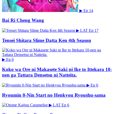
▶
Ep 14
Bai Ri Cheng Wang
▶
LAT
Ep 17
Tensei Shitara Slime Datta Ken 4th Season
▶
Ep 6
Koko wa Ore ni Makasete Saki ni Ike to Ittekara 10-
nen ga Tattara Densetsu ni Natteita.
▶
Ep 6
Ryoumin 0-Nin Start no Henkyou Ryoushu-sama
▶
LAT
Ep 6