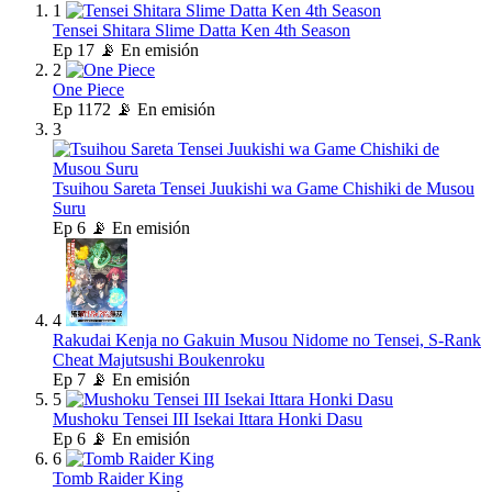
1
Tensei Shitara Slime Datta Ken 4th Season
Ep
17
📡 En emisión
2
One Piece
Ep
1172
📡 En emisión
3
Tsuihou Sareta Tensei Juukishi wa Game Chishiki de Musou
Suru
Ep
6
📡 En emisión
4
Rakudai Kenja no Gakuin Musou Nidome no Tensei, S-Rank
Cheat Majutsushi Boukenroku
Ep
7
📡 En emisión
5
Mushoku Tensei III Isekai Ittara Honki Dasu
Ep
6
📡 En emisión
6
Tomb Raider King