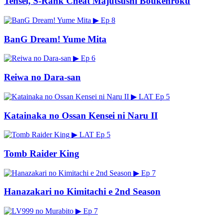
Tensei, S-Rank Cheat Majutsushi Boukenroku
▶
Ep 8
BanG Dream! Yume Mita
▶
Ep 6
Reiwa no Dara-san
▶
LAT
Ep 5
Katainaka no Ossan Kensei ni Naru II
▶
LAT
Ep 5
Tomb Raider King
▶
Ep 7
Hanazakari no Kimitachi e 2nd Season
▶
Ep 7