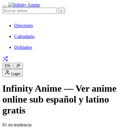
⌕
Directorio
Calendario
Doblados
EN
JP
Login
Infinity Anime — Ver anime
online sub español y latino
gratis
#1 en tendencia