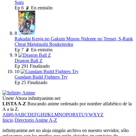
Suru
Ep
6
📡 En emisión
8
Rakudai Kenja no Gakuin Musou Nidome no Tensei, S-Rank
Cheat Majutsushi Boukenroku
Ep
7
📡 En emisión
9
Dragon Ball Z
Ep
291
Finalizado
10
Gundam Build Fighters Try
Ep
25
Finalizado
Únete Ahora
infinityanime.net
LISTA A-Z
Buscando anime ordenado por nombre alfabético de la
A a la Z.
All
#
0-9
A
B
C
D
E
F
G
H
I
J
K
L
M
N
O
P
Q
R
S
T
U
V
W
X
Y
Z
Inicio
Directorio Anime A-Z
infinityanime.net no aloja ningún archivo en nuestro servidor, sólo
enlazamos con los medios que están alojados en servicios de