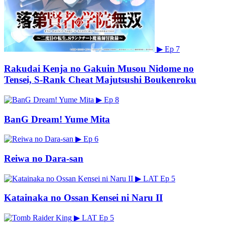
▶
Ep 7
Rakudai Kenja no Gakuin Musou Nidome no
Tensei, S-Rank Cheat Majutsushi Boukenroku
▶
Ep 8
BanG Dream! Yume Mita
▶
Ep 6
Reiwa no Dara-san
▶
LAT
Ep 5
Katainaka no Ossan Kensei ni Naru II
▶
LAT
Ep 5