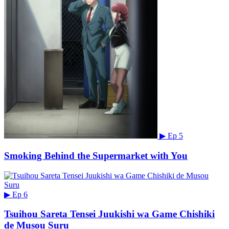
▶
Ep 5
Smoking Behind the Supermarket with You
▶
Ep 6
Tsuihou Sareta Tensei Juukishi wa Game Chishiki
de Musou Suru