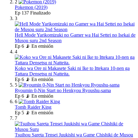
2
Pokemon (2019)
Ep
137
Finalizado
3
Hell Mode Yarikomizuki no Gamer wa Hai Settei no Isekai de
Musou suru 2nd Season
Ep
6
📡 En emisión
4
Koko wa Ore ni Makasete Saki ni Ike to Ittekara 10-nen ga
Tattara Densetsu ni Natteita.
Ep
6
📡 En emisión
5
Ryoumin 0-Nin Start no Henkyou Ryoushu-sama
Ep
6
📡 En emisión
6
Tomb Raider King
Ep
5
📡 En emisión
7
Tsuihou Sareta Tensei Juukishi wa Game Chishiki de Musou