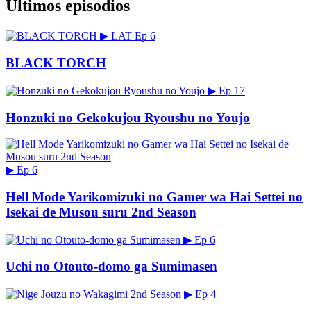
Últimos episodios
▶
LAT
Ep 6
BLACK TORCH
▶
Ep 17
Honzuki no Gekokujou Ryoushu no Youjo
▶
Ep 6
Hell Mode Yarikomizuki no Gamer wa Hai Settei no
Isekai de Musou suru 2nd Season
▶
Ep 6
Uchi no Otouto-domo ga Sumimasen
▶
Ep 4