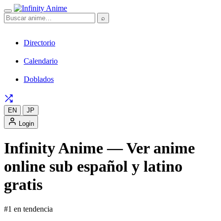
⌕
Directorio
Calendario
Doblados
EN
JP
Login
Infinity Anime — Ver anime
online sub español y latino
gratis
#1 en tendencia