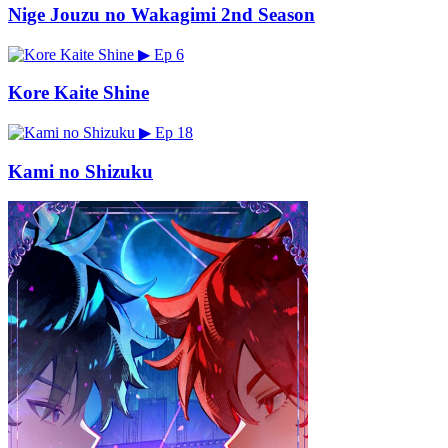
Nige Jouzu no Wakagimi 2nd Season
▶
Ep 6
Kore Kaite Shine
▶
Ep 18
Kami no Shizuku