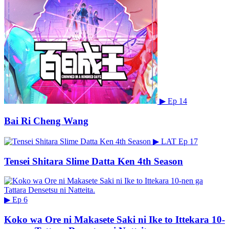
▶
Ep 14
Bai Ri Cheng Wang
▶
LAT
Ep 17
Tensei Shitara Slime Datta Ken 4th Season
▶
Ep 6
Koko wa Ore ni Makasete Saki ni Ike to Ittekara 10-