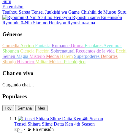
En emisión
Tsuihou Sareta Tensei Juukishi wa Game Chishiki de Musou Suru
En emisión
Ryoumin 0-Nin Start no Henkyou Ryoushu-sama
Géneros
Comedia
Accion
Fantasia
Romance
Drama
Escolares
Aventuras
Shounen
Ciencia Ficción
Sobrenatural
Recuentos de la vida
Ecchi
Seinen
Magia
Misterio
Mecha
Harem
Superpoderes
Deportes
Shoujo
Historico
Militar
Música
Psicológico
Chat en vivo
Cargando chat…
Populares
Hoy
Semana
Mes
1
Tensei Shitara Slime Datta Ken 4th Season
Ep
17
📡 En emisión