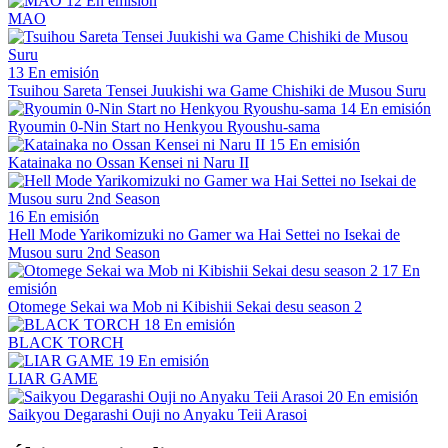
12
En emisión
MAO
13
En emisión
Tsuihou Sareta Tensei Juukishi wa Game Chishiki de Musou Suru
14
En emisión
Ryoumin 0-Nin Start no Henkyou Ryoushu-sama
15
En emisión
Katainaka no Ossan Kensei ni Naru II
16
En emisión
Hell Mode Yarikomizuki no Gamer wa Hai Settei no Isekai de
Musou suru 2nd Season
17
En
emisión
Otomege Sekai wa Mob ni Kibishii Sekai desu season 2
18
En emisión
BLACK TORCH
19
En emisión
LIAR GAME
20
En emisión
Saikyou Degarashi Ouji no Anyaku Teii Arasoi