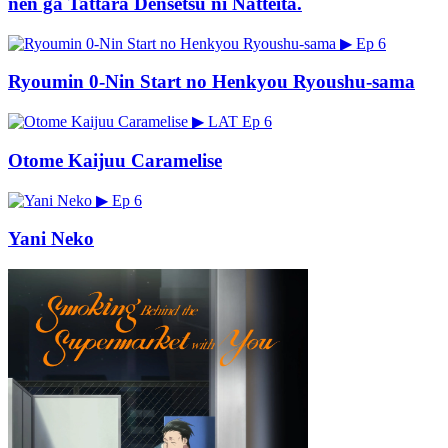
nen ga Tattara Densetsu ni Natteita.
▶
Ep 6
Ryoumin 0-Nin Start no Henkyou Ryoushu-sama
▶
LAT
Ep 6
Otome Kaijuu Caramelise
▶
Ep 6
Yani Neko