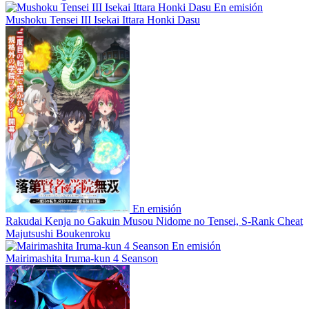
En emisión
Mushoku Tensei III Isekai Ittara Honki Dasu
En emisión
Rakudai Kenja no Gakuin Musou Nidome no Tensei, S-Rank Cheat
Majutsushi Boukenroku
En emisión
Mairimashita Iruma-kun 4 Seanson