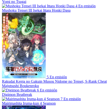
Yomi no Tsugai
4
En emisión
Mushoku Tensei III Isekai Ittara Honki Dasu
5
En emisión
Rakudai Kenja no Gakuin Musou Nidome no Tensei, S-Rank Cheat
Majutsushi Boukenroku
6
En emisión
Digimon Beatbreak
7
En emisión
Mairimashita Iruma-kun 4 Seanson