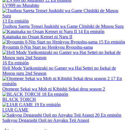
12
En emisión
LV999 no Murabito
13
En emisión
Tsuihou Sareta Tensei Juukishi wa Game Chishiki de Musou Suru
14
En emisión
Katainaka no Ossan Kensei ni Naru II
15
En emisión
Ryoumin 0-Nin Start no Henkyou Ryoushu-sama
16
En emisión
Hell Mode Yarikomizuki no Gamer wa Hai Settei no Isekai de
Musou suru 2nd Season
17
En
emisión
Otomege Sekai wa Mob ni Kibishii Sekai desu season 2
18
En emisión
BLACK TORCH
19
En emisión
LIAR GAME
20
En emisión
Saikyou Degarashi Ouji no Anyaku Teii Arasoi