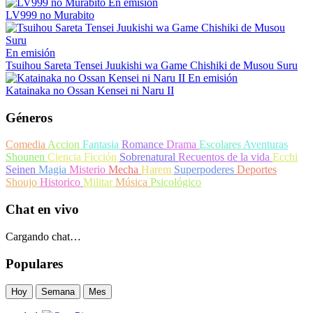
En emisión
LV999 no Murabito
En emisión
Tsuihou Sareta Tensei Juukishi wa Game Chishiki de Musou Suru
En emisión
Katainaka no Ossan Kensei ni Naru II
Géneros
Comedia
Accion
Fantasia
Romance
Drama
Escolares
Aventuras
Shounen
Ciencia Ficción
Sobrenatural
Recuentos de la vida
Ecchi
Seinen
Magia
Misterio
Mecha
Harem
Superpoderes
Deportes
Shoujo
Historico
Militar
Música
Psicológico
Chat en vivo
Cargando chat…
Populares
Hoy
Semana
Mes