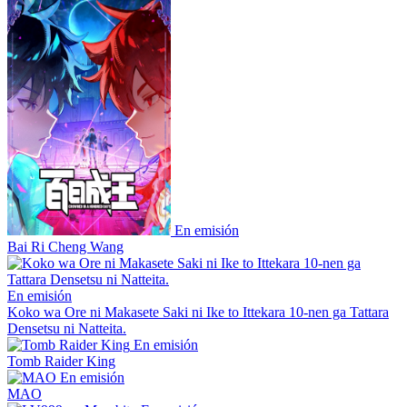
En emisión
Bai Ri Cheng Wang
En emisión
Koko wa Ore ni Makasete Saki ni Ike to Ittekara 10-nen ga Tattara
Densetsu ni Natteita.
En emisión
Tomb Raider King
En emisión
MAO