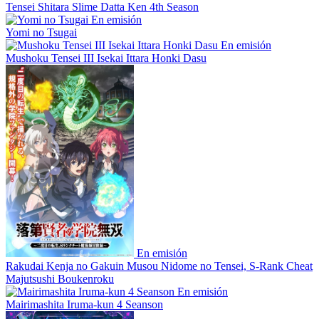
Tensei Shitara Slime Datta Ken 4th Season
En emisión
Yomi no Tsugai
En emisión
Mushoku Tensei III Isekai Ittara Honki Dasu
En emisión
Rakudai Kenja no Gakuin Musou Nidome no Tensei, S-Rank Cheat
Majutsushi Boukenroku
En emisión
Mairimashita Iruma-kun 4 Seanson