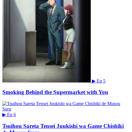
▶
Ep 5
Smoking Behind the Supermarket with You
▶
Ep 6
Tsuihou Sareta Tensei Juukishi wa Game Chishiki