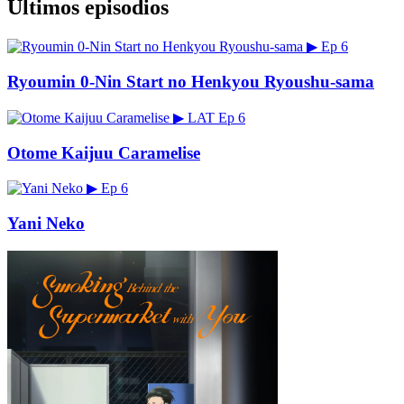
Últimos episodios
▶
Ep 6
Ryoumin 0-Nin Start no Henkyou Ryoushu-sama
▶
LAT
Ep 6
Otome Kaijuu Caramelise
▶
Ep 6
Yani Neko