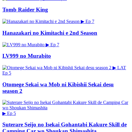
Tomb Raider King
▶
Ep 7
Hanazakari no Kimitachi e 2nd Season
▶
Ep 7
LV999 no Murabito
▶
LAT
Ep 5
Otomege Sekai wa Mob ni Kibishii Sekai desu
season 2
▶
Ep 5
Suterare Seijo no Isekai Gohantabi Kakure Skill de
Camping Car wo Shoukan Shimashita