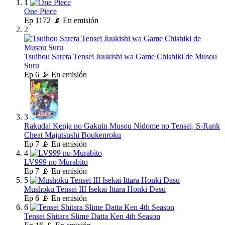
1
One Piece
Ep
1172
📡 En emisión
2
Tsuihou Sareta Tensei Juukishi wa Game Chishiki de Musou
Suru
Ep
6
📡 En emisión
3
Rakudai Kenja no Gakuin Musou Nidome no Tensei, S-Rank
Cheat Majutsushi Boukenroku
Ep
7
📡 En emisión
4
LV999 no Murabito
Ep
7
📡 En emisión
5
Mushoku Tensei III Isekai Ittara Honki Dasu
Ep
6
📡 En emisión
6
Tensei Shitara Slime Datta Ken 4th Season