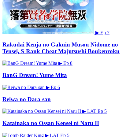
▶
Ep 7
Rakudai Kenja no Gakuin Musou Nidome no
Tensei, S-Rank Cheat Majutsushi Boukenroku
▶
Ep 8
BanG Dream! Yume Mita
▶
Ep 6
Reiwa no Dara-san
▶
LAT
Ep 5
Katainaka no Ossan Kensei ni Naru II
▶
LAT
Ep 5