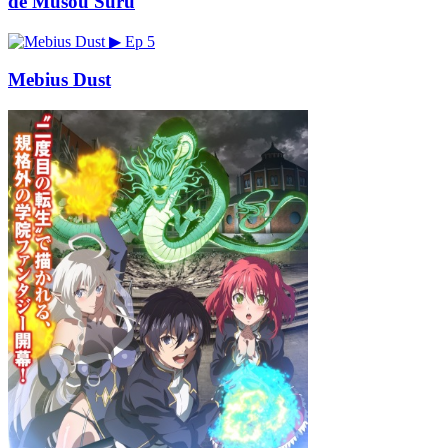
de Musou Suru
▶
Ep 5
Mebius Dust