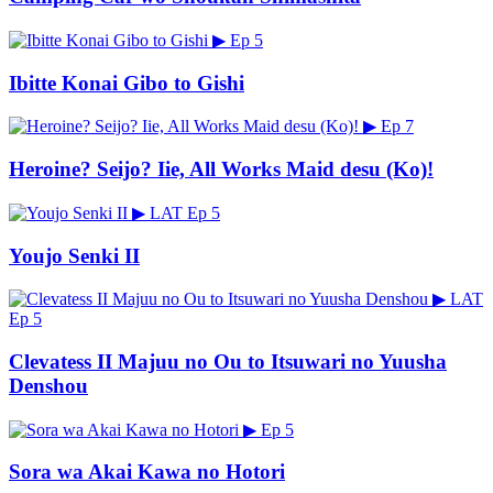
▶
Ep 5
Ibitte Konai Gibo to Gishi
▶
Ep 7
Heroine? Seijo? Iie, All Works Maid desu (Ko)!
▶
LAT
Ep 5
Youjo Senki II
▶
LAT
Ep 5
Clevatess II Majuu no Ou to Itsuwari no Yuusha
Denshou
▶
Ep 5
Sora wa Akai Kawa no Hotori