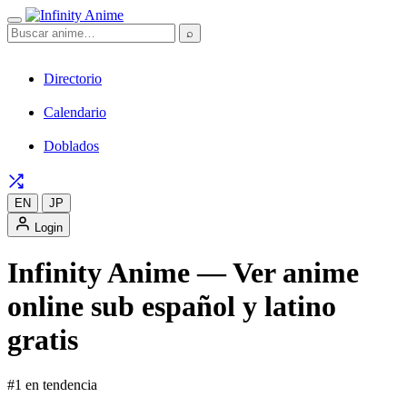
⌕
Directorio
Calendario
Doblados
EN
JP
Login
Infinity Anime — Ver anime
online sub español y latino
gratis
#1 en tendencia