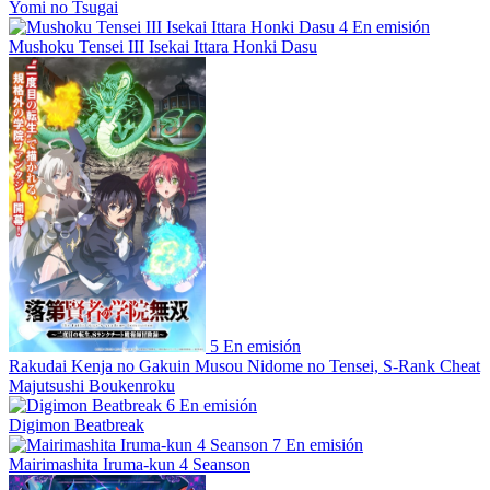
Yomi no Tsugai
4
En emisión
Mushoku Tensei III Isekai Ittara Honki Dasu
5
En emisión
Rakudai Kenja no Gakuin Musou Nidome no Tensei, S-Rank Cheat
Majutsushi Boukenroku
6
En emisión
Digimon Beatbreak
7
En emisión
Mairimashita Iruma-kun 4 Seanson