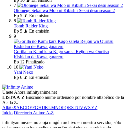
Ep
16
📡 En emisión
7
Otomege Sekai wa Mob ni Kibishii Sekai desu season 2
Ep
5
📡 En emisión
8
Tomb Raider King
Ep
5
📡 En emisión
9
Gorilla no Kami kara Kago sareta Reijou wa Ouritsu
Kishidan de Kawaigarareru
Ep
12
Finalizado
10
Yani Neko
Ep
6
📡 En emisión
Únete Ahora
infinityanime.net
LISTA A-Z
Buscando anime ordenado por nombre alfabético de la
A a la Z.
All
#
0-9
A
B
C
D
E
F
G
H
I
J
K
L
M
N
O
P
Q
R
S
T
U
V
W
X
Y
Z
Inicio
Directorio Anime A-Z
infinityanime.net no aloja ningún archivo en nuestro servidor, sólo
enlazamos con los medios que están alojados en servicios de