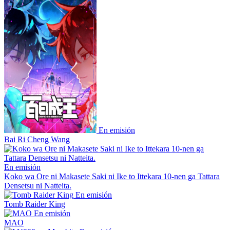
En emisión
Bai Ri Cheng Wang
En emisión
Koko wa Ore ni Makasete Saki ni Ike to Ittekara 10-nen ga Tattara
Densetsu ni Natteita.
En emisión
Tomb Raider King
En emisión
MAO