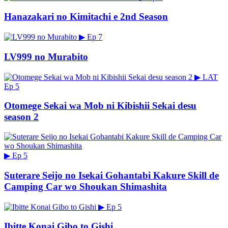
Hanazakari no Kimitachi e 2nd Season
▶
Ep 7
LV999 no Murabito
▶
LAT
Ep 5
Otomege Sekai wa Mob ni Kibishii Sekai desu
season 2
▶
Ep 5
Suterare Seijo no Isekai Gohantabi Kakure Skill de
Camping Car wo Shoukan Shimashita
▶
Ep 5
Ibitte Konai Gibo to Gishi