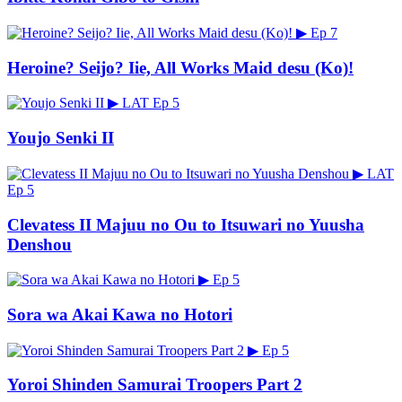
▶
Ep 7
Heroine? Seijo? Iie, All Works Maid desu (Ko)!
▶
LAT
Ep 5
Youjo Senki II
▶
LAT
Ep 5
Clevatess II Majuu no Ou to Itsuwari no Yuusha
Denshou
▶
Ep 5
Sora wa Akai Kawa no Hotori
▶
Ep 5
Yoroi Shinden Samurai Troopers Part 2