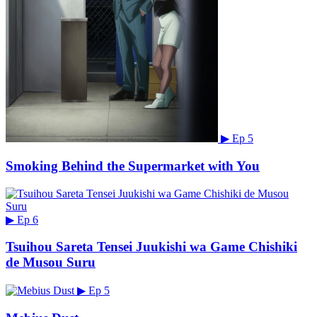
▶
Ep 5
Smoking Behind the Supermarket with You
▶
Ep 6
Tsuihou Sareta Tensei Juukishi wa Game Chishiki
de Musou Suru
▶
Ep 5