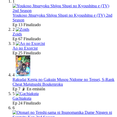
1
Youkoso Jitsuryoku Shijou Shugi no Kyoushitsu e (TV) 2nd
Season
Ep
13
Finalizado
2
Zoids
Ep
67
Finalizado
3
Ao no Exorcist
Ep
25
Finalizado
4
Rakudai Kenja no Gakuin Musou Nidome no Tensei, S-Rank
Cheat Majutsushi Boukenroku
Ep
7
📡 En emisión
5
Gachiakuta
Ep
24
Finalizado
6