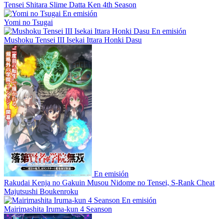
Tensei Shitara Slime Datta Ken 4th Season
En emisión
Yomi no Tsugai
En emisión
Mushoku Tensei III Isekai Ittara Honki Dasu
En emisión
Rakudai Kenja no Gakuin Musou Nidome no Tensei, S-Rank Cheat
Majutsushi Boukenroku
En emisión
Mairimashita Iruma-kun 4 Seanson