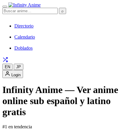
⌕
Directorio
Calendario
Doblados
EN
JP
Login
Infinity Anime — Ver anime
online sub español y latino
gratis
#1 en tendencia