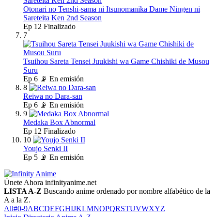
Otonari no Tenshi-sama ni Itsunomanika Dame Ningen ni
Sareteita Ken 2nd Season
Ep
12
Finalizado
7
Tsuihou Sareta Tensei Juukishi wa Game Chishiki de Musou
Suru
Ep
6
📡 En emisión
8
Reiwa no Dara-san
Ep
6
📡 En emisión
9
Medaka Box Abnormal
Ep
12
Finalizado
10
Youjo Senki II
Ep
5
📡 En emisión
Únete Ahora
infinityanime.net
LISTA A-Z
Buscando anime ordenado por nombre alfabético de la
A a la Z.
All
#
0-9
A
B
C
D
E
F
G
H
I
J
K
L
M
N
O
P
Q
R
S
T
U
V
W
X
Y
Z