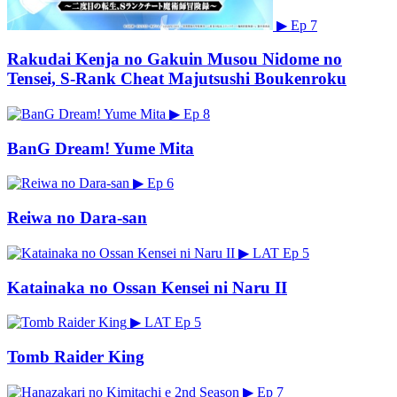
▶
Ep 7
Rakudai Kenja no Gakuin Musou Nidome no
Tensei, S-Rank Cheat Majutsushi Boukenroku
▶
Ep 8
BanG Dream! Yume Mita
▶
Ep 6
Reiwa no Dara-san
▶
LAT
Ep 5
Katainaka no Ossan Kensei ni Naru II
▶
LAT
Ep 5
Tomb Raider King
▶
Ep 7