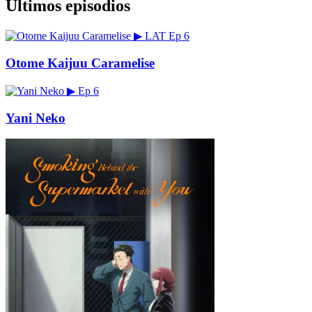
Últimos episodios
▶
LAT
Ep 6
Otome Kaijuu Caramelise
▶
Ep 6
Yani Neko