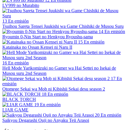
12
En emisión
LV999 no Murabito
13
En emisión
Tsuihou Sareta Tensei Juukishi wa Game Chishiki de Musou Suru
14
En emisión
Ryoumin 0-Nin Start no Henkyou Ryoushu-sama
15
En emisión
Katainaka no Ossan Kensei ni Naru II
16
En emisión
Hell Mode Yarikomizuki no Gamer wa Hai Settei no Isekai de
Musou suru 2nd Season
17
En
emisión
Otomege Sekai wa Mob ni Kibishii Sekai desu season 2
18
En emisión
BLACK TORCH
19
En emisión
LIAR GAME
20
En emisión
Saikyou Degarashi Ouji no Anyaku Teii Arasoi