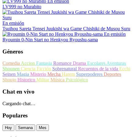
En emisión
LV999 no Murabito
En emisión
Tsuihou Sareta Tensei Juukishi wa Game Chishiki de Musou Suru
En emisión
Ryoumin 0-Nin Start no Henkyou Ryoushu-sama
Géneros
Comedia
Accion
Fantasia
Romance
Drama
Escolares
Aventuras
Shounen
Ciencia Ficción
Sobrenatural
Recuentos de la vida
Ecchi
Seinen
Magia
Misterio
Mecha
Harem
Superpoderes
Deportes
Shoujo
Historico
Militar
Música
Psicológico
Chat en vivo
Cargando chat…
Populares
Hoy
Semana
Mes