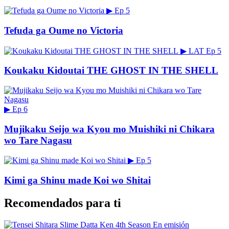
▶
Ep 5
Tefuda ga Oume no Victoria
▶
LAT
Ep 5
Koukaku Kidoutai THE GHOST IN THE SHELL
▶
Ep 6
Mujikaku Seijo wa Kyou mo Muishiki ni Chikara
wo Tare Nagasu
▶
Ep 5
Kimi ga Shinu made Koi wo Shitai
Recomendados para ti
En emisión