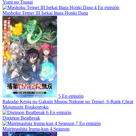
Yomi no Tsugai
4
En emisión
Mushoku Tensei III Isekai Ittara Honki Dasu
5
En emisión
Rakudai Kenja no Gakuin Musou Nidome no Tensei, S-Rank Cheat
Majutsushi Boukenroku
6
En emisión
Digimon Beatbreak
7
En emisión
Mairimashita Iruma-kun 4 Seanson