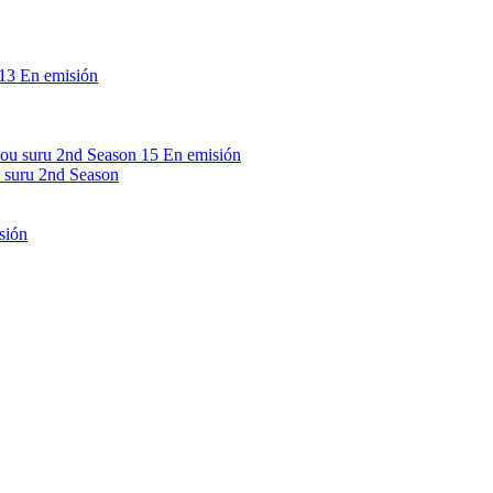
13
En emisión
15
En emisión
 suru 2nd Season
sión