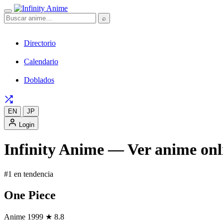
⌕
Directorio
Calendario
Doblados
EN
JP
Login
Infinity Anime — Ver anime onli
#1 en tendencia
One Piece
Anime
1999
★ 8.8