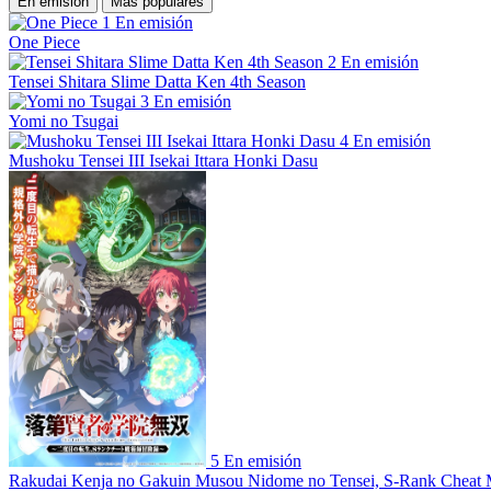
En emisión
Más populares
1
En emisión
One Piece
2
En emisión
Tensei Shitara Slime Datta Ken 4th Season
3
En emisión
Yomi no Tsugai
4
En emisión
Mushoku Tensei III Isekai Ittara Honki Dasu
5
En emisión
Rakudai Kenja no Gakuin Musou Nidome no Tensei, S-Rank Cheat 