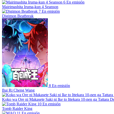
6
En emisión
Mairimashita Iruma-kun 4 Seanson
7
En emisión
Digimon Beatbreak
8
En emisión
Bai Ri Cheng Wang
Koko wa Ore ni Makasete Saki ni Ike to Ittekara 10-nen ga Tattara De
10
En emisión
Tomb Raider King
11
En emisión