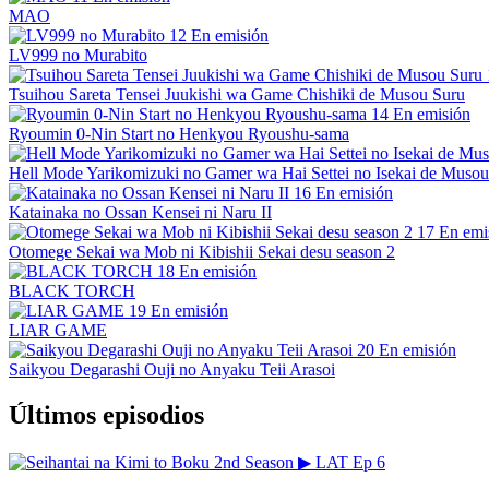
MAO
12
En emisión
LV999 no Murabito
Tsuihou Sareta Tensei Juukishi wa Game Chishiki de Musou Suru
14
En emisión
Ryoumin 0-Nin Start no Henkyou Ryoushu-sama
Hell Mode Yarikomizuki no Gamer wa Hai Settei no Isekai de Musou
16
En emisión
Katainaka no Ossan Kensei ni Naru II
17
En emi
Otomege Sekai wa Mob ni Kibishii Sekai desu season 2
18
En emisión
BLACK TORCH
19
En emisión
LIAR GAME
20
En emisión
Saikyou Degarashi Ouji no Anyaku Teii Arasoi
Últimos episodios
▶
LAT
Ep 6