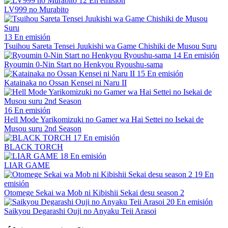
12
En emisión
LV999 no Murabito
13
En emisión
Tsuihou Sareta Tensei Juukishi wa Game Chishiki de Musou Suru
14
En emisión
Ryoumin 0-Nin Start no Henkyou Ryoushu-sama
15
En emisión
Katainaka no Ossan Kensei ni Naru II
16
En emisión
Hell Mode Yarikomizuki no Gamer wa Hai Settei no Isekai de
Musou suru 2nd Season
17
En emisión
BLACK TORCH
18
En emisión
LIAR GAME
19
En
emisión
Otomege Sekai wa Mob ni Kibishii Sekai desu season 2
20
En emisión
Saikyou Degarashi Ouji no Anyaku Teii Arasoi