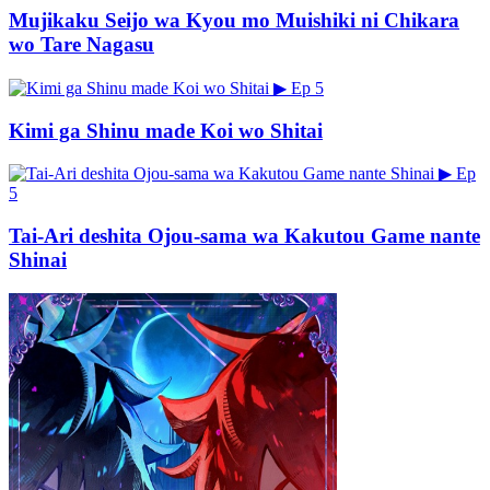
Mujikaku Seijo wa Kyou mo Muishiki ni Chikara
wo Tare Nagasu
▶
Ep 5
Kimi ga Shinu made Koi wo Shitai
▶
Ep
5
Tai-Ari deshita Ojou-sama wa Kakutou Game nante
Shinai