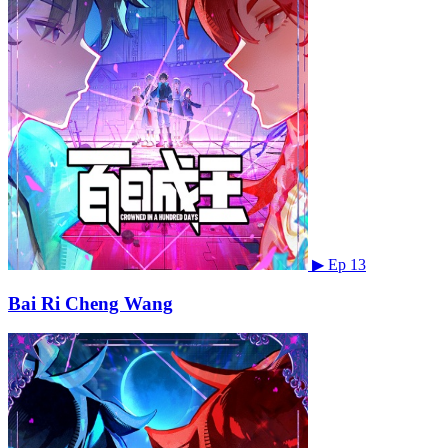
▶
Ep 13
Bai Ri Cheng Wang