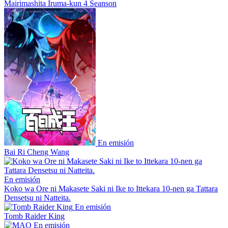
Mairimashita Iruma-kun 4 Seanson
En emisión
Bai Ri Cheng Wang
En emisión
Koko wa Ore ni Makasete Saki ni Ike to Ittekara 10-nen ga Tattara
Densetsu ni Natteita.
En emisión
Tomb Raider King
En emisión