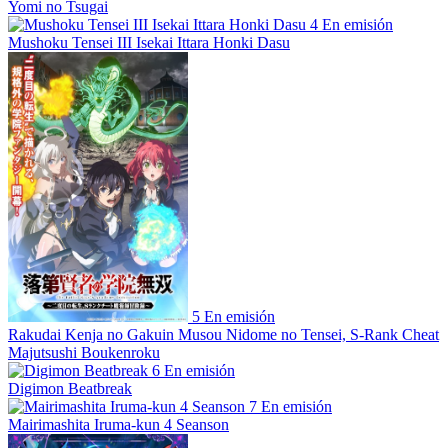
Yomi no Tsugai
4
En emisión
Mushoku Tensei III Isekai Ittara Honki Dasu
5
En emisión
Rakudai Kenja no Gakuin Musou Nidome no Tensei, S-Rank Cheat
Majutsushi Boukenroku
6
En emisión
Digimon Beatbreak
7
En emisión
Mairimashita Iruma-kun 4 Seanson