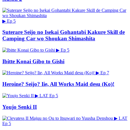
▶
Ep 5
Suterare Seijo no Isekai Gohantabi Kakure Skill de
Camping Car wo Shoukan Shimashita
▶
Ep 5
Ibitte Konai Gibo to Gishi
▶
Ep 7
Heroine? Seijo? Iie, All Works Maid desu (Ko)!
▶
LAT
Ep 5
Youjo Senki II
▶
LAT
Ep 5