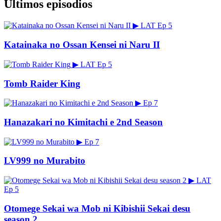
Últimos episodios
▶
LAT
Ep 5
Katainaka no Ossan Kensei ni Naru II
▶
LAT
Ep 5
Tomb Raider King
▶
Ep 7
Hanazakari no Kimitachi e 2nd Season
▶
Ep 7
LV999 no Murabito
▶
LAT
Ep 5
Otomege Sekai wa Mob ni Kibishii Sekai desu
season 2