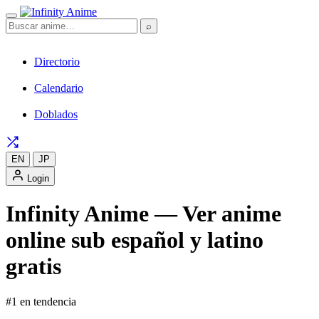
⌕
Directorio
Calendario
Doblados
EN
JP
Login
Infinity Anime — Ver anime
online sub español y latino
gratis
#1 en tendencia