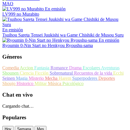
MAO
En emisión
LV999 no Murabito
En emisión
Tsuihou Sareta Tensei Juukishi wa Game Chishiki de Musou Suru
En emisión
Ryoumin 0-Nin Start no Henkyou Ryoushu-sama
Géneros
Comedia
Accion
Fantasia
Romance
Drama
Escolares
Aventuras
Shounen
Ciencia Ficción
Sobrenatural
Recuentos de la vida
Ecchi
Seinen
Magia
Misterio
Mecha
Harem
Superpoderes
Deportes
Shoujo
Historico
Militar
Música
Psicológico
Chat en vivo
Cargando chat…
Populares
Hoy
Semana
Mes