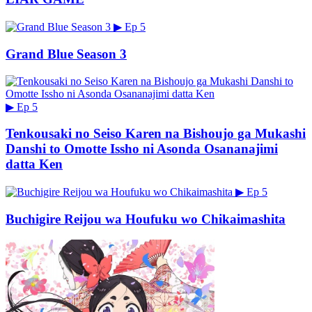
▶
Ep 5
Grand Blue Season 3
▶
Ep 5
Tenkousaki no Seiso Karen na Bishoujo ga Mukashi
Danshi to Omotte Issho ni Asonda Osananajimi
datta Ken
▶
Ep 5
Buchigire Reijou wa Houfuku wo Chikaimashita