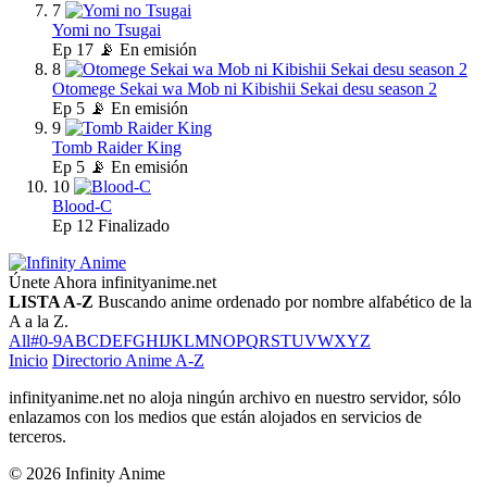
7
Yomi no Tsugai
Ep
17
📡 En emisión
8
Otomege Sekai wa Mob ni Kibishii Sekai desu season 2
Ep
5
📡 En emisión
9
Tomb Raider King
Ep
5
📡 En emisión
10
Blood-C
Ep
12
Finalizado
Únete Ahora
infinityanime.net
LISTA A-Z
Buscando anime ordenado por nombre alfabético de la
A a la Z.
All
#
0-9
A
B
C
D
E
F
G
H
I
J
K
L
M
N
O
P
Q
R
S
T
U
V
W
X
Y
Z
Inicio
Directorio Anime A-Z
infinityanime.net no aloja ningún archivo en nuestro servidor, sólo
enlazamos con los medios que están alojados en servicios de
terceros.
© 2026 Infinity Anime