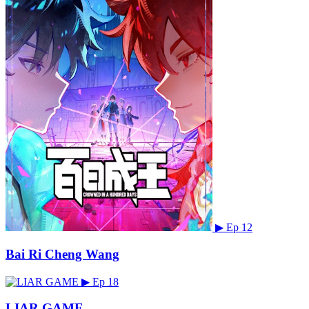
▶
Ep 12
Bai Ri Cheng Wang
▶
Ep 18
LIAR GAME