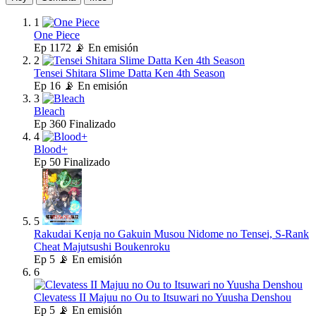
1
One Piece
Ep
1172
📡 En emisión
2
Tensei Shitara Slime Datta Ken 4th Season
Ep
16
📡 En emisión
3
Bleach
Ep
360
Finalizado
4
Blood+
Ep
50
Finalizado
5
Rakudai Kenja no Gakuin Musou Nidome no Tensei, S-Rank
Cheat Majutsushi Boukenroku
Ep
5
📡 En emisión
6
Clevatess II Majuu no Ou to Itsuwari no Yuusha Denshou
Ep
5
📡 En emisión