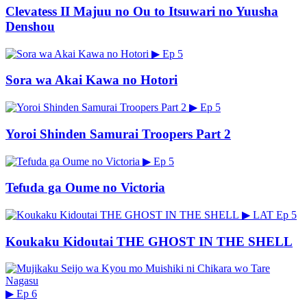
Clevatess II Majuu no Ou to Itsuwari no Yuusha
Denshou
▶
Ep 5
Sora wa Akai Kawa no Hotori
▶
Ep 5
Yoroi Shinden Samurai Troopers Part 2
▶
Ep 5
Tefuda ga Oume no Victoria
▶
LAT
Ep 5
Koukaku Kidoutai THE GHOST IN THE SHELL
▶
Ep 6