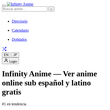
⌕
Directorio
Calendario
Doblados
EN
JP
Login
Infinity Anime — Ver anime
online sub español y latino
gratis
#1 en tendencia