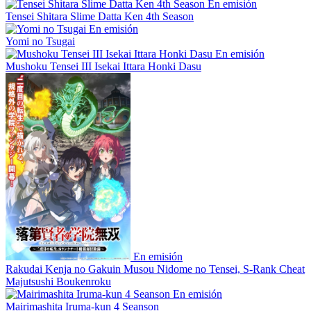
En emisión
Tensei Shitara Slime Datta Ken 4th Season
En emisión
Yomi no Tsugai
En emisión
Mushoku Tensei III Isekai Ittara Honki Dasu
En emisión
Rakudai Kenja no Gakuin Musou Nidome no Tensei, S-Rank Cheat
Majutsushi Boukenroku
En emisión
Mairimashita Iruma-kun 4 Seanson