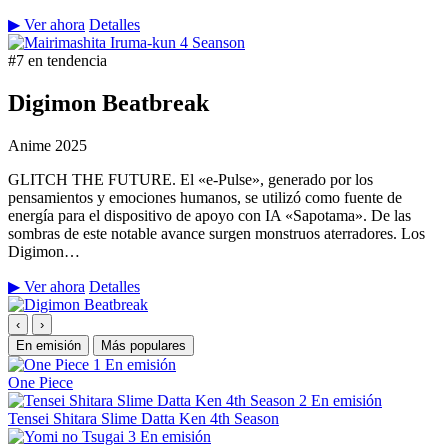
▶ Ver ahora
Detalles
#7 en tendencia
Digimon Beatbreak
Anime
2025
GLITCH THE FUTURE. El «e-Pulse», generado por los
pensamientos y emociones humanos, se utilizó como fuente de
energía para el dispositivo de apoyo con IA «Sapotama». De las
sombras de este notable avance surgen monstruos aterradores. Los
Digimon…
▶ Ver ahora
Detalles
‹
›
En emisión
Más populares
1
En emisión
One Piece
2
En emisión
Tensei Shitara Slime Datta Ken 4th Season
3
En emisión