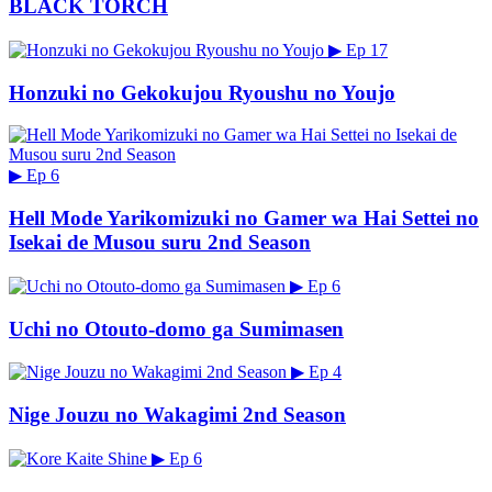
BLACK TORCH
▶
Ep 17
Honzuki no Gekokujou Ryoushu no Youjo
▶
Ep 6
Hell Mode Yarikomizuki no Gamer wa Hai Settei no
Isekai de Musou suru 2nd Season
▶
Ep 6
Uchi no Otouto-domo ga Sumimasen
▶
Ep 4
Nige Jouzu no Wakagimi 2nd Season
▶
Ep 6