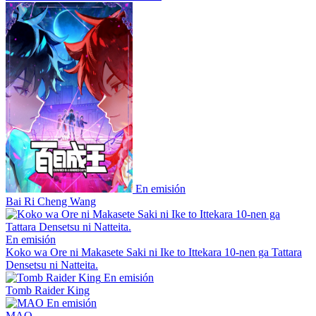
En emisión
Bai Ri Cheng Wang
En emisión
Koko wa Ore ni Makasete Saki ni Ike to Ittekara 10-nen ga Tattara
Densetsu ni Natteita.
En emisión
Tomb Raider King
En emisión
MAO