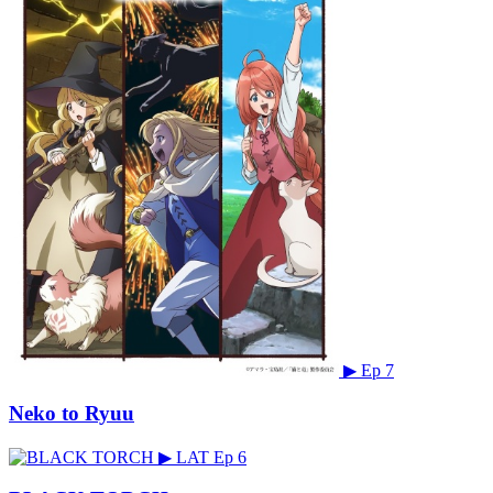
▶
Ep 7
Neko to Ryuu
▶
LAT
Ep 6