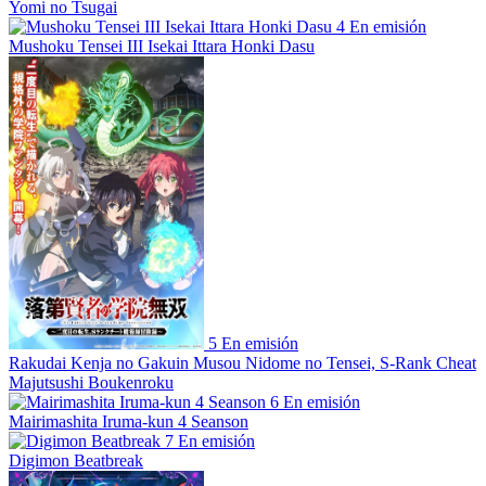
Yomi no Tsugai
4
En emisión
Mushoku Tensei III Isekai Ittara Honki Dasu
5
En emisión
Rakudai Kenja no Gakuin Musou Nidome no Tensei, S-Rank Cheat
Majutsushi Boukenroku
6
En emisión
Mairimashita Iruma-kun 4 Seanson
7
En emisión
Digimon Beatbreak