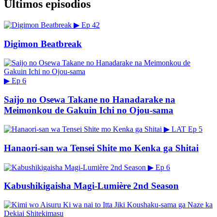
Últimos episodios
▶
Ep 42
Digimon Beatbreak
▶
Ep 6
Saijo no Osewa Takane no Hanadarake na
Meimonkou de Gakuin Ichi no Ojou-sama
▶
LAT
Ep 5
Hanaori-san wa Tensei Shite mo Kenka ga Shitai
▶
Ep 6
Kabushikigaisha Magi-Lumière 2nd Season