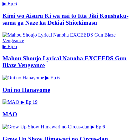
▶
Ep 6
Kimi wo Aisuru Ki wa nai to Itta Jiki Koushaku-
sama ga Naze ka Dekiai Shitekimasu
▶
Ep 6
Mahou Shoujo Lyrical Nanoha EXCEEDS Gun
Blaze Vengeance
▶
Ep 6
Oni no Hanayome
▶
Ep 19
MAO
▶
Ep 6
Grow Up Show Himawari no Circus-dan