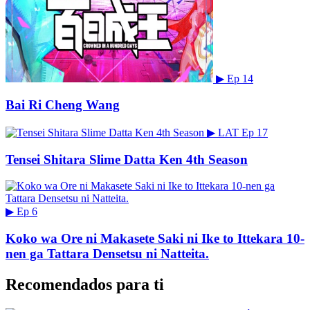
▶
Ep 14
Bai Ri Cheng Wang
▶
LAT
Ep 17
Tensei Shitara Slime Datta Ken 4th Season
▶
Ep 6
Koko wa Ore ni Makasete Saki ni Ike to Ittekara 10-
nen ga Tattara Densetsu ni Natteita.
Recomendados para ti