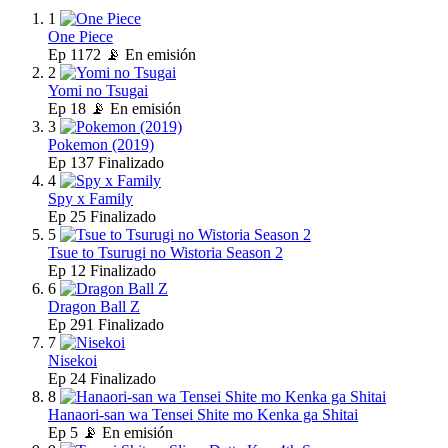
1
One Piece
Ep
1172
📡 En emisión
2
Yomi no Tsugai
Ep
18
📡 En emisión
3
Pokemon (2019)
Ep
137
Finalizado
4
Spy x Family
Ep
25
Finalizado
5
Tsue to Tsurugi no Wistoria Season 2
Ep
12
Finalizado
6
Dragon Ball Z
Ep
291
Finalizado
7
Nisekoi
Ep
24
Finalizado
8
Hanaori-san wa Tensei Shite mo Kenka ga Shitai
Ep
5
📡 En emisión