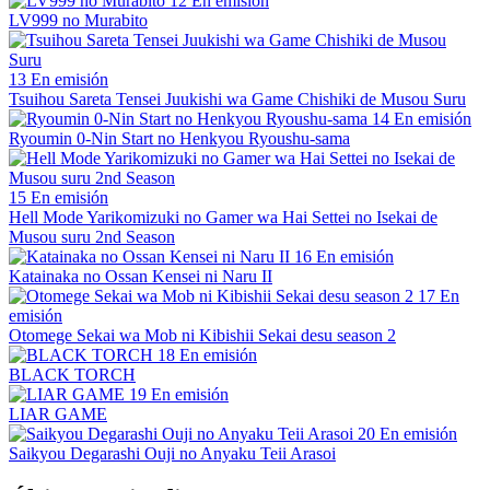
12
En emisión
LV999 no Murabito
13
En emisión
Tsuihou Sareta Tensei Juukishi wa Game Chishiki de Musou Suru
14
En emisión
Ryoumin 0-Nin Start no Henkyou Ryoushu-sama
15
En emisión
Hell Mode Yarikomizuki no Gamer wa Hai Settei no Isekai de
Musou suru 2nd Season
16
En emisión
Katainaka no Ossan Kensei ni Naru II
17
En
emisión
Otomege Sekai wa Mob ni Kibishii Sekai desu season 2
18
En emisión
BLACK TORCH
19
En emisión
LIAR GAME
20
En emisión
Saikyou Degarashi Ouji no Anyaku Teii Arasoi