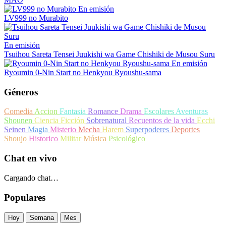
En emisión
LV999 no Murabito
En emisión
Tsuihou Sareta Tensei Juukishi wa Game Chishiki de Musou Suru
En emisión
Ryoumin 0-Nin Start no Henkyou Ryoushu-sama
Géneros
Comedia
Accion
Fantasia
Romance
Drama
Escolares
Aventuras
Shounen
Ciencia Ficción
Sobrenatural
Recuentos de la vida
Ecchi
Seinen
Magia
Misterio
Mecha
Harem
Superpoderes
Deportes
Shoujo
Historico
Militar
Música
Psicológico
Chat en vivo
Cargando chat…
Populares
Hoy
Semana
Mes