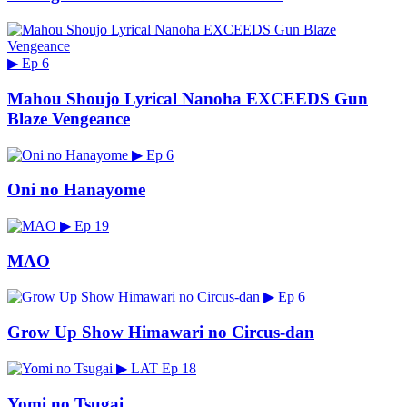
▶
Ep 6
Mahou Shoujo Lyrical Nanoha EXCEEDS Gun
Blaze Vengeance
▶
Ep 6
Oni no Hanayome
▶
Ep 19
MAO
▶
Ep 6
Grow Up Show Himawari no Circus-dan
▶
LAT
Ep 18
Yomi no Tsugai