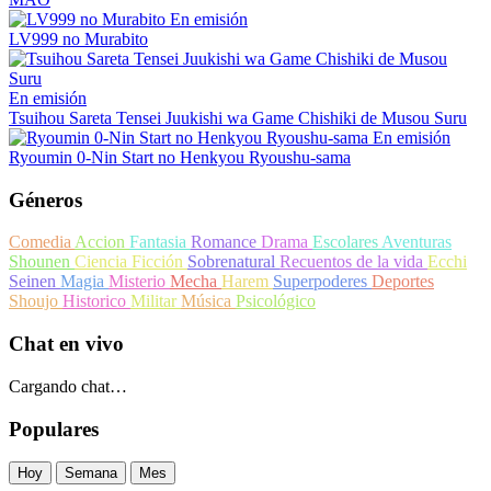
En emisión
LV999 no Murabito
En emisión
Tsuihou Sareta Tensei Juukishi wa Game Chishiki de Musou Suru
En emisión
Ryoumin 0-Nin Start no Henkyou Ryoushu-sama
Géneros
Comedia
Accion
Fantasia
Romance
Drama
Escolares
Aventuras
Shounen
Ciencia Ficción
Sobrenatural
Recuentos de la vida
Ecchi
Seinen
Magia
Misterio
Mecha
Harem
Superpoderes
Deportes
Shoujo
Historico
Militar
Música
Psicológico
Chat en vivo
Cargando chat…
Populares
Hoy
Semana
Mes