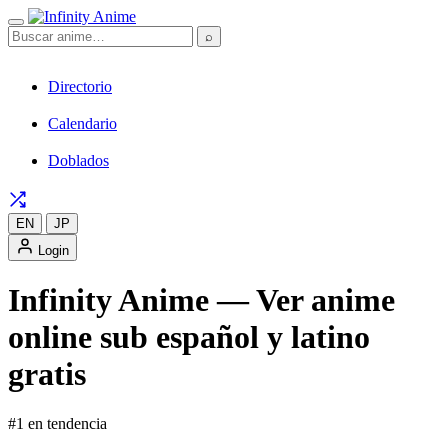
⌕
Directorio
Calendario
Doblados
EN
JP
Login
Infinity Anime — Ver anime
online sub español y latino
gratis
#1 en tendencia