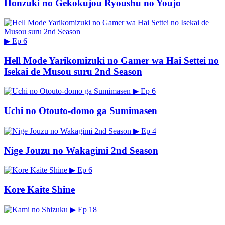
Honzuki no Gekokujou Ryoushu no Youjo
▶
Ep 6
Hell Mode Yarikomizuki no Gamer wa Hai Settei no
Isekai de Musou suru 2nd Season
▶
Ep 6
Uchi no Otouto-domo ga Sumimasen
▶
Ep 4
Nige Jouzu no Wakagimi 2nd Season
▶
Ep 6
Kore Kaite Shine
▶
Ep 18