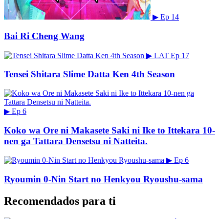
▶
Ep 14
Bai Ri Cheng Wang
▶
LAT
Ep 17
Tensei Shitara Slime Datta Ken 4th Season
▶
Ep 6
Koko wa Ore ni Makasete Saki ni Ike to Ittekara 10-
nen ga Tattara Densetsu ni Natteita.
▶
Ep 6
Ryoumin 0-Nin Start no Henkyou Ryoushu-sama
Recomendados para ti