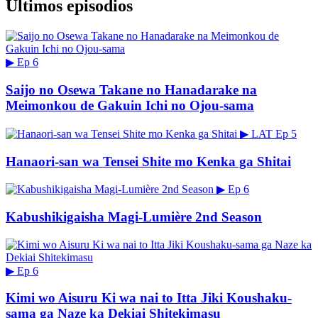
Últimos episodios
▶
Ep 6
Saijo no Osewa Takane no Hanadarake na
Meimonkou de Gakuin Ichi no Ojou-sama
▶
LAT
Ep 5
Hanaori-san wa Tensei Shite mo Kenka ga Shitai
▶
Ep 6
Kabushikigaisha Magi-Lumière 2nd Season
▶
Ep 6
Kimi wo Aisuru Ki wa nai to Itta Jiki Koushaku-
sama ga Naze ka Dekiai Shitekimasu