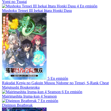
Yomi no Tsugai
4
En emisión
Mushoku Tensei III Isekai Ittara Honki Dasu
5
En emisión
Rakudai Kenja no Gakuin Musou Nidome no Tensei, S-Rank Cheat
Majutsushi Boukenroku
6
En emisión
Mairimashita Iruma-kun 4 Seanson
7
En emisión
Digimon Beatbreak