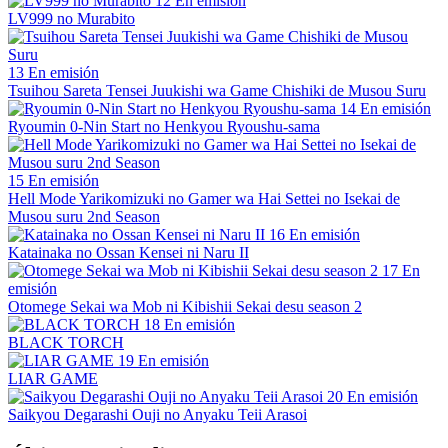
12
En emisión
LV999 no Murabito
13
En emisión
Tsuihou Sareta Tensei Juukishi wa Game Chishiki de Musou Suru
14
En emisión
Ryoumin 0-Nin Start no Henkyou Ryoushu-sama
15
En emisión
Hell Mode Yarikomizuki no Gamer wa Hai Settei no Isekai de
Musou suru 2nd Season
16
En emisión
Katainaka no Ossan Kensei ni Naru II
17
En
emisión
Otomege Sekai wa Mob ni Kibishii Sekai desu season 2
18
En emisión
BLACK TORCH
19
En emisión
LIAR GAME
20
En emisión
Saikyou Degarashi Ouji no Anyaku Teii Arasoi