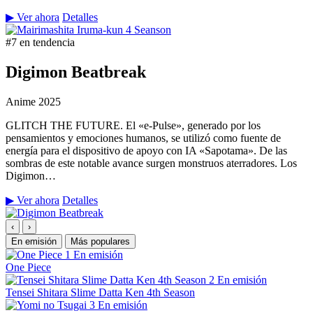
▶ Ver ahora
Detalles
#7 en tendencia
Digimon Beatbreak
Anime
2025
GLITCH THE FUTURE. El «e-Pulse», generado por los
pensamientos y emociones humanos, se utilizó como fuente de
energía para el dispositivo de apoyo con IA «Sapotama». De las
sombras de este notable avance surgen monstruos aterradores. Los
Digimon…
▶ Ver ahora
Detalles
‹
›
En emisión
Más populares
1
En emisión
One Piece
2
En emisión
Tensei Shitara Slime Datta Ken 4th Season
3
En emisión