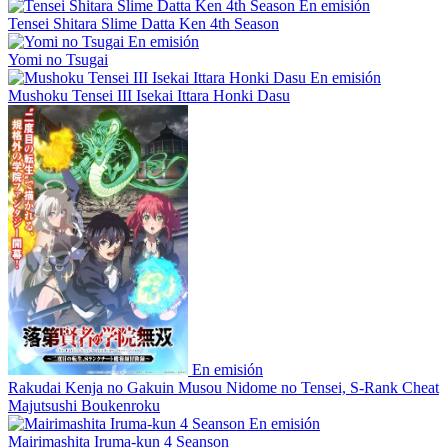
En emisión
Tensei Shitara Slime Datta Ken 4th Season
En emisión
Yomi no Tsugai
En emisión
Mushoku Tensei III Isekai Ittara Honki Dasu
En emisión
Rakudai Kenja no Gakuin Musou Nidome no Tensei, S-Rank Cheat
Majutsushi Boukenroku
En emisión
Mairimashita Iruma-kun 4 Seanson