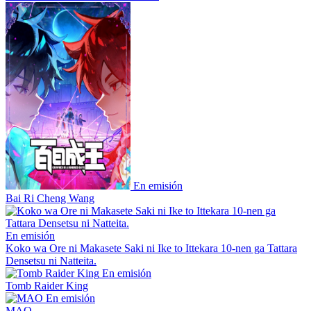
En emisión
Bai Ri Cheng Wang
En emisión
Koko wa Ore ni Makasete Saki ni Ike to Ittekara 10-nen ga Tattara
Densetsu ni Natteita.
En emisión
Tomb Raider King
En emisión
MAO