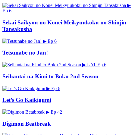
▶
Ep 6
Sekai Saikyou no Kouei Meikyuukoku no Shinjin
Tansakusha
▶
Ep 6
Tetsunabe no Jan!
▶
LAT
Ep 6
Seihantai na Kimi to Boku 2nd Season
▶
Ep 6
Let’s Go Kaikigumi
▶
Ep 42
Digimon Beatbreak