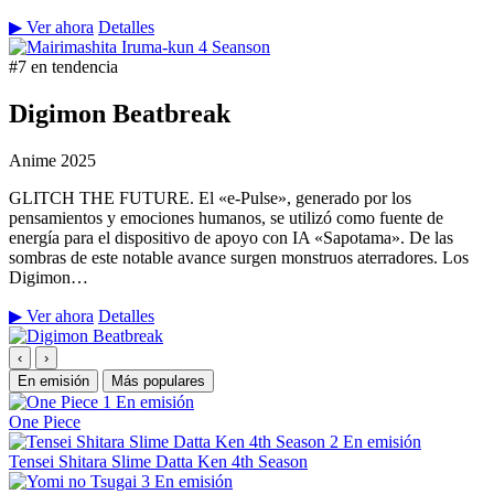
▶ Ver ahora
Detalles
#7 en tendencia
Digimon Beatbreak
Anime
2025
GLITCH THE FUTURE. El «e-Pulse», generado por los
pensamientos y emociones humanos, se utilizó como fuente de
energía para el dispositivo de apoyo con IA «Sapotama». De las
sombras de este notable avance surgen monstruos aterradores. Los
Digimon…
▶ Ver ahora
Detalles
‹
›
En emisión
Más populares
1
En emisión
One Piece
2
En emisión
Tensei Shitara Slime Datta Ken 4th Season
3
En emisión