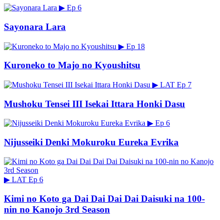
▶
Ep 6
Sayonara Lara
▶
Ep 18
Kuroneko to Majo no Kyoushitsu
▶
LAT
Ep 7
Mushoku Tensei III Isekai Ittara Honki Dasu
▶
Ep 6
Nijusseiki Denki Mokuroku Eureka Evrika
▶
LAT
Ep 6
Kimi no Koto ga Dai Dai Dai Dai Daisuki na 100-
nin no Kanojo 3rd Season