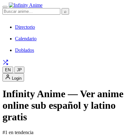
⌕
Directorio
Calendario
Doblados
EN
JP
Login
Infinity Anime — Ver anime
online sub español y latino
gratis
#1 en tendencia