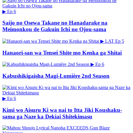
▶
Ep 6
Saijo no Osewa Takane no Hanadarake na
Meimonkou de Gakuin Ichi no Ojou-sama
▶
LAT
Ep 5
Hanaori-san wa Tensei Shite mo Kenka ga Shitai
▶
Ep 6
Kabushikigaisha Magi-Lumière 2nd Season
▶
Ep 6
Kimi wo Aisuru Ki wa nai to Itta Jiki Koushaku-
sama ga Naze ka Dekiai Shitekimasu