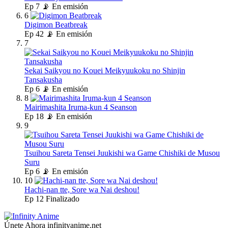
Ep
7
📡 En emisión
6
Digimon Beatbreak
Ep
42
📡 En emisión
7
Sekai Saikyou no Kouei Meikyuukoku no Shinjin
Tansakusha
Ep
6
📡 En emisión
8
Mairimashita Iruma-kun 4 Seanson
Ep
18
📡 En emisión
9
Tsuihou Sareta Tensei Juukishi wa Game Chishiki de Musou
Suru
Ep
6
📡 En emisión
10
Hachi-nan tte, Sore wa Nai deshou!
Ep
12
Finalizado
Únete Ahora
infinityanime.net