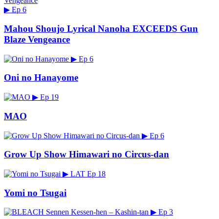
▶
Ep 6
Mahou Shoujo Lyrical Nanoha EXCEEDS Gun
Blaze Vengeance
▶
Ep 6
Oni no Hanayome
▶
Ep 19
MAO
▶
Ep 6
Grow Up Show Himawari no Circus-dan
▶
LAT
Ep 18
Yomi no Tsugai
▶
Ep 3