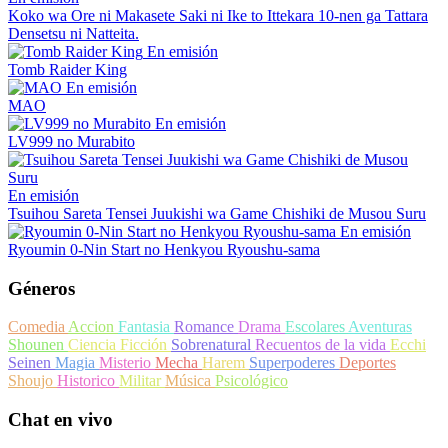
Koko wa Ore ni Makasete Saki ni Ike to Ittekara 10-nen ga Tattara
Densetsu ni Natteita.
En emisión
Tomb Raider King
En emisión
MAO
En emisión
LV999 no Murabito
En emisión
Tsuihou Sareta Tensei Juukishi wa Game Chishiki de Musou Suru
En emisión
Ryoumin 0-Nin Start no Henkyou Ryoushu-sama
Géneros
Comedia
Accion
Fantasia
Romance
Drama
Escolares
Aventuras
Shounen
Ciencia Ficción
Sobrenatural
Recuentos de la vida
Ecchi
Seinen
Magia
Misterio
Mecha
Harem
Superpoderes
Deportes
Shoujo
Historico
Militar
Música
Psicológico
Chat en vivo