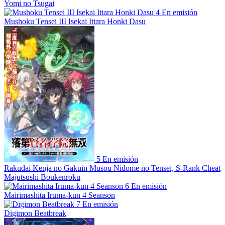
Yomi no Tsugai
4
En emisión
Mushoku Tensei III Isekai Ittara Honki Dasu
5
En emisión
Rakudai Kenja no Gakuin Musou Nidome no Tensei, S-Rank Cheat
Majutsushi Boukenroku
6
En emisión
Mairimashita Iruma-kun 4 Seanson
7
En emisión
Digimon Beatbreak