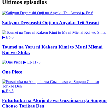
Últimos episodios
▶
Ep 6
Saikyou Degarashi Ouji no Anyaku Teii Arasoi
▶
Ep 6
Toumei na Yoru ni Kakeru Kimi to Me ni Mienai
Koi wo Shita.
▶
Ep 1173
One Piece
▶
Ep 5
Futsutsuka na Akujo de wa Gozaimasu ga Suuguu
Chouso Torikae Den