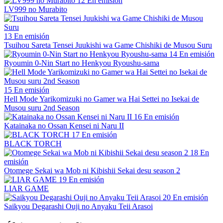
12
En emisión
LV999 no Murabito
13
En emisión
Tsuihou Sareta Tensei Juukishi wa Game Chishiki de Musou Suru
14
En emisión
Ryoumin 0-Nin Start no Henkyou Ryoushu-sama
15
En emisión
Hell Mode Yarikomizuki no Gamer wa Hai Settei no Isekai de
Musou suru 2nd Season
16
En emisión
Katainaka no Ossan Kensei ni Naru II
17
En emisión
BLACK TORCH
18
En
emisión
Otomege Sekai wa Mob ni Kibishii Sekai desu season 2
19
En emisión
LIAR GAME
20
En emisión
Saikyou Degarashi Ouji no Anyaku Teii Arasoi