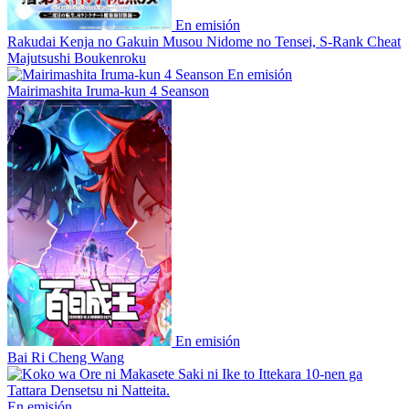
En emisión
Rakudai Kenja no Gakuin Musou Nidome no Tensei, S-Rank Cheat
Majutsushi Boukenroku
En emisión
Mairimashita Iruma-kun 4 Seanson
En emisión
Bai Ri Cheng Wang
En emisión