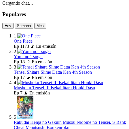
Cargando chat…
Populares
Hoy
Semana
Mes
1
One Piece
Ep
1173
📡 En emisión
2
Yomi no Tsugai
Ep
18
📡 En emisión
3
Tensei Shitara Slime Datta Ken 4th Season
Ep
17
📡 En emisión
4
Mushoku Tensei III Isekai Ittara Honki Dasu
Ep
7
📡 En emisión
5
Rakudai Kenja no Gakuin Musou Nidome no Tensei, S-Rank
Cheat Majutsushi Boukenroku