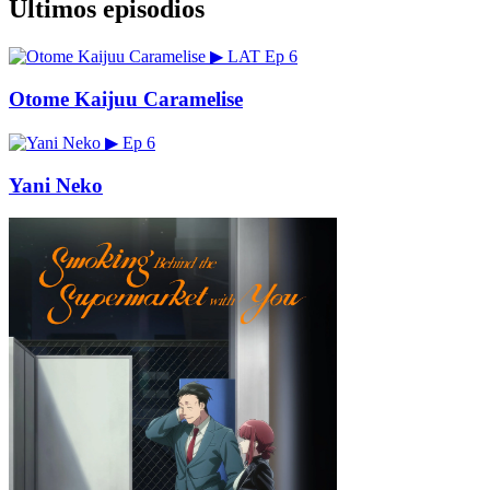
Últimos episodios
▶
LAT
Ep 6
Otome Kaijuu Caramelise
▶
Ep 6
Yani Neko