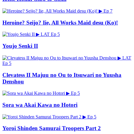
▶
Ep 7
Heroine? Seijo? Iie, All Works Maid desu (Ko)!
▶
LAT
Ep 5
Youjo Senki II
▶
LAT
Ep 5
Clevatess II Majuu no Ou to Itsuwari no Yuusha
Denshou
▶
Ep 5
Sora wa Akai Kawa no Hotori
▶
Ep 5
Yoroi Shinden Samurai Troopers Part 2