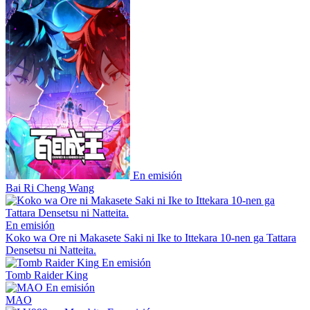
En emisión
Bai Ri Cheng Wang
En emisión
Koko wa Ore ni Makasete Saki ni Ike to Ittekara 10-nen ga Tattara
Densetsu ni Natteita.
En emisión
Tomb Raider King
En emisión
MAO