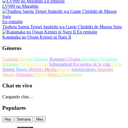
En emisión
LV999 no Murabito
En emisión
Tsuihou Sareta Tensei Juukishi wa Game Chishiki de Musou Suru
En emisión
Katainaka no Ossan Kensei ni Naru II
Géneros
Comedia
Accion
Fantasia
Romance
Drama
Escolares
Aventuras
Shounen
Ciencia Ficción
Sobrenatural
Recuentos de la vida
Ecchi
Seinen
Magia
Misterio
Mecha
Harem
Superpoderes
Deportes
Shoujo
Historico
Militar
Música
Psicológico
Chat en vivo
Cargando chat…
Populares
Hoy
Semana
Mes