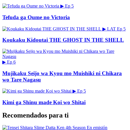
▶
Ep 5
Tefuda ga Oume no Victoria
▶
LAT
Ep 5
Koukaku Kidoutai THE GHOST IN THE SHELL
▶
Ep 6
Mujikaku Seijo wa Kyou mo Muishiki ni Chikara
wo Tare Nagasu
▶
Ep 5
Kimi ga Shinu made Koi wo Shitai
Recomendados para ti
En emisión