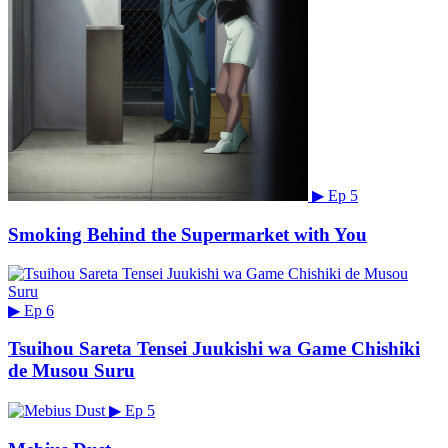
▶
Ep 5
Smoking Behind the Supermarket with You
▶
Ep 6
Tsuihou Sareta Tensei Juukishi wa Game Chishiki
de Musou Suru
▶
Ep 5