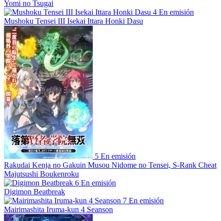
Yomi no Tsugai
4
En emisión
Mushoku Tensei III Isekai Ittara Honki Dasu
5
En emisión
Rakudai Kenja no Gakuin Musou Nidome no Tensei, S-Rank Cheat
Majutsushi Boukenroku
6
En emisión
Digimon Beatbreak
7
En emisión
Mairimashita Iruma-kun 4 Seanson