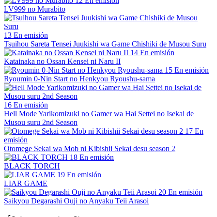
12
En emisión
LV999 no Murabito
13
En emisión
Tsuihou Sareta Tensei Juukishi wa Game Chishiki de Musou Suru
14
En emisión
Katainaka no Ossan Kensei ni Naru II
15
En emisión
Ryoumin 0-Nin Start no Henkyou Ryoushu-sama
16
En emisión
Hell Mode Yarikomizuki no Gamer wa Hai Settei no Isekai de
Musou suru 2nd Season
17
En
emisión
Otomege Sekai wa Mob ni Kibishii Sekai desu season 2
18
En emisión
BLACK TORCH
19
En emisión
LIAR GAME
20
En emisión
Saikyou Degarashi Ouji no Anyaku Teii Arasoi