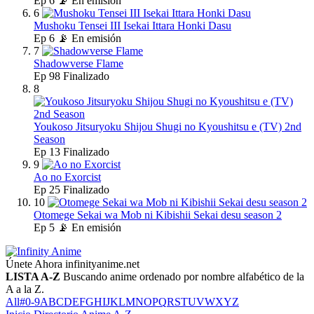
Ep
6
📡 En emisión
6
Mushoku Tensei III Isekai Ittara Honki Dasu
Ep
6
📡 En emisión
7
Shadowverse Flame
Ep
98
Finalizado
8
Youkoso Jitsuryoku Shijou Shugi no Kyoushitsu e (TV) 2nd
Season
Ep
13
Finalizado
9
Ao no Exorcist
Ep
25
Finalizado
10
Otomege Sekai wa Mob ni Kibishii Sekai desu season 2
Ep
5
📡 En emisión
Únete Ahora
infinityanime.net
LISTA A-Z
Buscando anime ordenado por nombre alfabético de la
A a la Z.
All
#
0-9
A
B
C
D
E
F
G
H
I
J
K
L
M
N
O
P
Q
R
S
T
U
V
W
X
Y
Z