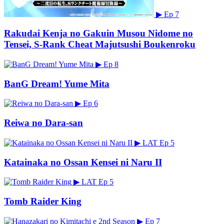
▶
Ep 7
Rakudai Kenja no Gakuin Musou Nidome no
Tensei, S-Rank Cheat Majutsushi Boukenroku
▶
Ep 8
BanG Dream! Yume Mita
▶
Ep 6
Reiwa no Dara-san
▶
LAT
Ep 5
Katainaka no Ossan Kensei ni Naru II
▶
LAT
Ep 5
Tomb Raider King
▶
Ep 7