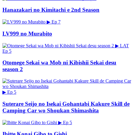
Hanazakari no Kimitachi e 2nd Season
▶
Ep 7
LV999 no Murabito
▶
LAT
Ep 5
Otomege Sekai wa Mob ni Kibishii Sekai desu
season 2
▶
Ep 5
Suterare Seijo no Isekai Gohantabi Kakure Skill de
Camping Car wo Shoukan Shimashita
▶
Ep 5
Ibitte Konai Gibo to Gishi