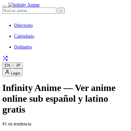
⌕
Directorio
Calendario
Doblados
EN
JP
Login
Infinity Anime — Ver anime
online sub español y latino
gratis
#1 en tendencia