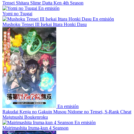
Tensei Shitara Slime Datta Ken 4th Season
En emisión
Yomi no Tsugai
En emisión
Mushoku Tensei III Isekai Ittara Honki Dasu
En emisión
Rakudai Kenja no Gakuin Musou Nidome no Tensei, S-Rank Cheat
Majutsushi Boukenroku
En emisión
Mairimashita Iruma-kun 4 Seanson