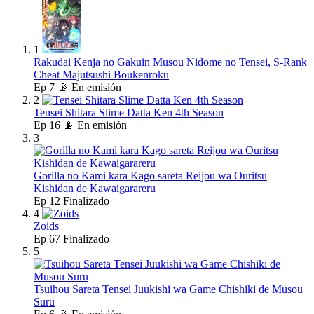
1
Rakudai Kenja no Gakuin Musou Nidome no Tensei, S-Rank
Cheat Majutsushi Boukenroku
Ep
7
📡 En emisión
2
Tensei Shitara Slime Datta Ken 4th Season
Ep
16
📡 En emisión
3
Gorilla no Kami kara Kago sareta Reijou wa Ouritsu
Kishidan de Kawaigarareru
Ep
12
Finalizado
4
Zoids
Ep
67
Finalizado
5
Tsuihou Sareta Tensei Juukishi wa Game Chishiki de Musou
Suru