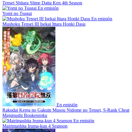
Tensei Shitara Slime Datta Ken 4th Season
En emisión
Yomi no Tsugai
En emisión
Mushoku Tensei III Isekai Ittara Honki Dasu
En emisión
Rakudai Kenja no Gakuin Musou Nidome no Tensei, S-Rank Cheat
Majutsushi Boukenroku
En emisión
Mairimashita Iruma-kun 4 Seanson