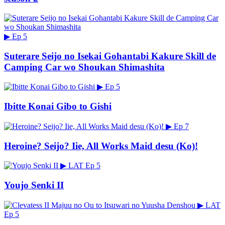
▶
Ep 5
Suterare Seijo no Isekai Gohantabi Kakure Skill de
Camping Car wo Shoukan Shimashita
▶
Ep 5
Ibitte Konai Gibo to Gishi
▶
Ep 7
Heroine? Seijo? Iie, All Works Maid desu (Ko)!
▶
LAT
Ep 5
Youjo Senki II
▶
LAT
Ep 5