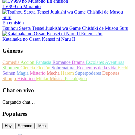
En emisión
LV999 no Murabito
En emisión
Tsuihou Sareta Tensei Juukishi wa Game Chishiki de Musou Suru
En emisión
Katainaka no Ossan Kensei ni Naru II
Géneros
Comedia
Accion
Fantasia
Romance
Drama
Escolares
Aventuras
Shounen
Ciencia Ficción
Sobrenatural
Recuentos de la vida
Ecchi
Seinen
Magia
Misterio
Mecha
Harem
Superpoderes
Deportes
Shoujo
Historico
Militar
Música
Psicológico
Chat en vivo
Cargando chat…
Populares
Hoy
Semana
Mes