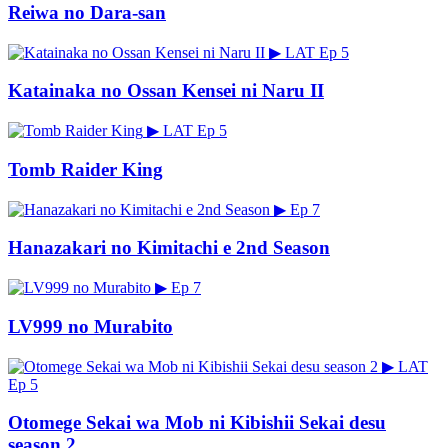
Reiwa no Dara-san
▶
LAT
Ep 5
Katainaka no Ossan Kensei ni Naru II
▶
LAT
Ep 5
Tomb Raider King
▶
Ep 7
Hanazakari no Kimitachi e 2nd Season
▶
Ep 7
LV999 no Murabito
▶
LAT
Ep 5
Otomege Sekai wa Mob ni Kibishii Sekai desu
season 2