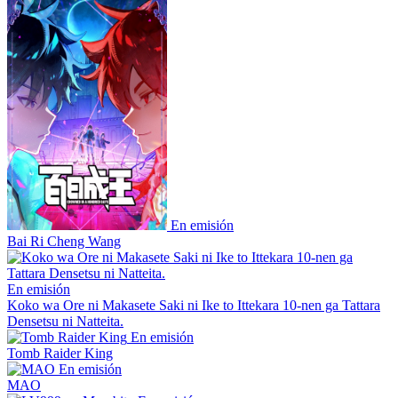
En emisión
Bai Ri Cheng Wang
En emisión
Koko wa Ore ni Makasete Saki ni Ike to Ittekara 10-nen ga Tattara
Densetsu ni Natteita.
En emisión
Tomb Raider King
En emisión
MAO