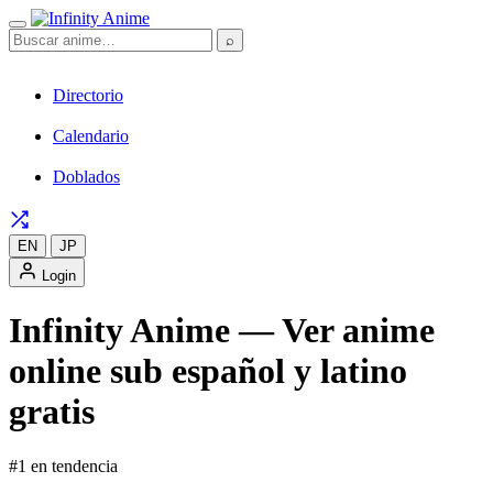
⌕
Directorio
Calendario
Doblados
EN
JP
Login
Infinity Anime — Ver anime
online sub español y latino
gratis
#1 en tendencia