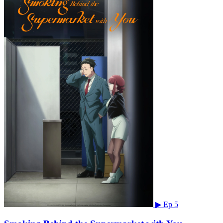
▶
Ep 5