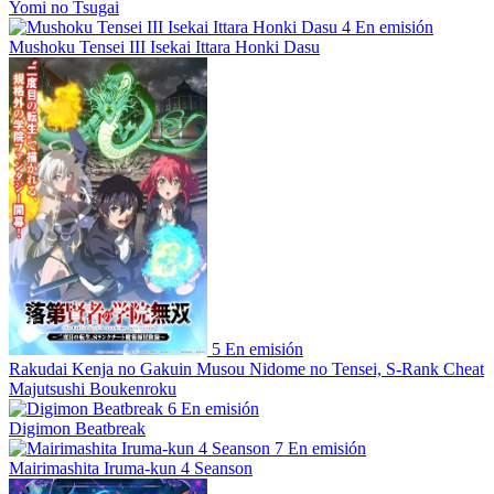
Yomi no Tsugai
4
En emisión
Mushoku Tensei III Isekai Ittara Honki Dasu
5
En emisión
Rakudai Kenja no Gakuin Musou Nidome no Tensei, S-Rank Cheat
Majutsushi Boukenroku
6
En emisión
Digimon Beatbreak
7
En emisión
Mairimashita Iruma-kun 4 Seanson