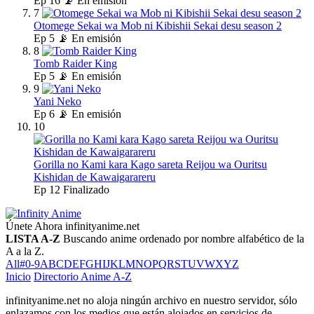
Ep
16
📡 En emisión
7
Otomege Sekai wa Mob ni Kibishii Sekai desu season 2
Ep
5
📡 En emisión
8
Tomb Raider King
Ep
5
📡 En emisión
9
Yani Neko
Ep
6
📡 En emisión
10
Gorilla no Kami kara Kago sareta Reijou wa Ouritsu
Kishidan de Kawaigarareru
Ep
12
Finalizado
Únete Ahora
infinityanime.net
LISTA A-Z
Buscando anime ordenado por nombre alfabético de la
A a la Z.
All
#
0-9
A
B
C
D
E
F
G
H
I
J
K
L
M
N
O
P
Q
R
S
T
U
V
W
X
Y
Z
Inicio
Directorio Anime A-Z
infinityanime.net no aloja ningún archivo en nuestro servidor, sólo
enlazamos con los medios que están alojados en servicios de