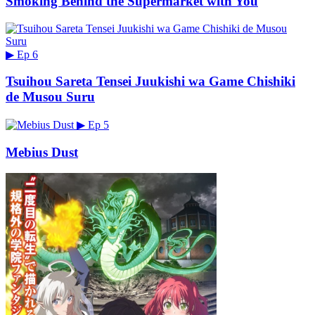
Smoking Behind the Supermarket with You
▶
Ep 6
Tsuihou Sareta Tensei Juukishi wa Game Chishiki
de Musou Suru
▶
Ep 5
Mebius Dust