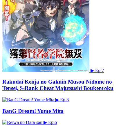
▶
Ep 7
Rakudai Kenja no Gakuin Musou Nidome no
Tensei, S-Rank Cheat Majutsushi Boukenroku
▶
Ep 8
BanG Dream! Yume Mita
▶
Ep 6