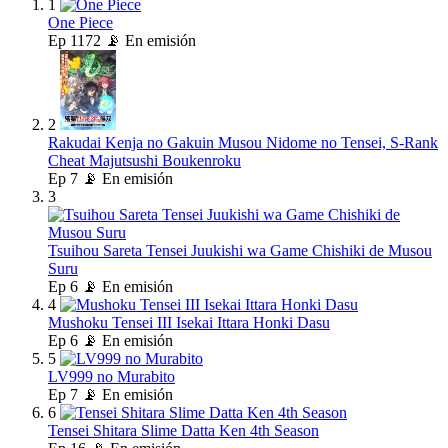
1
One Piece
Ep
1172
📡 En emisión
2
Rakudai Kenja no Gakuin Musou Nidome no Tensei, S-Rank
Cheat Majutsushi Boukenroku
Ep
7
📡 En emisión
3
Tsuihou Sareta Tensei Juukishi wa Game Chishiki de Musou
Suru
Ep
6
📡 En emisión
4
Mushoku Tensei III Isekai Ittara Honki Dasu
Ep
6
📡 En emisión
5
LV999 no Murabito
Ep
7
📡 En emisión
6
Tensei Shitara Slime Datta Ken 4th Season