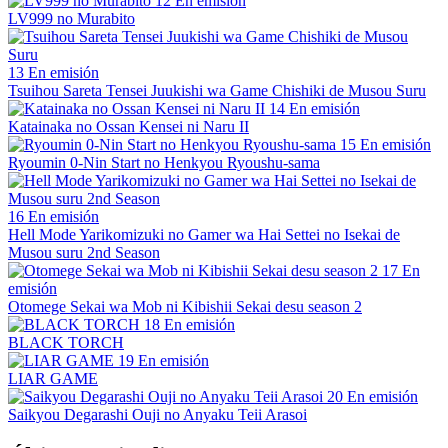
12
En emisión
LV999 no Murabito
13
En emisión
Tsuihou Sareta Tensei Juukishi wa Game Chishiki de Musou Suru
14
En emisión
Katainaka no Ossan Kensei ni Naru II
15
En emisión
Ryoumin 0-Nin Start no Henkyou Ryoushu-sama
16
En emisión
Hell Mode Yarikomizuki no Gamer wa Hai Settei no Isekai de
Musou suru 2nd Season
17
En
emisión
Otomege Sekai wa Mob ni Kibishii Sekai desu season 2
18
En emisión
BLACK TORCH
19
En emisión
LIAR GAME
20
En emisión
Saikyou Degarashi Ouji no Anyaku Teii Arasoi