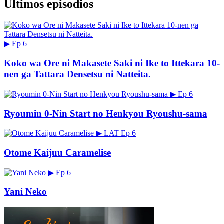
Últimos episodios
▶
Ep 6
Koko wa Ore ni Makasete Saki ni Ike to Ittekara 10-
nen ga Tattara Densetsu ni Natteita.
▶
Ep 6
Ryoumin 0-Nin Start no Henkyou Ryoushu-sama
▶
LAT
Ep 6
Otome Kaijuu Caramelise
▶
Ep 6
Yani Neko