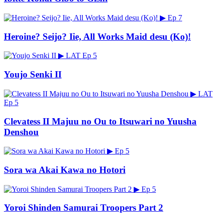
▶
Ep 7
Heroine? Seijo? Iie, All Works Maid desu (Ko)!
▶
LAT
Ep 5
Youjo Senki II
▶
LAT
Ep 5
Clevatess II Majuu no Ou to Itsuwari no Yuusha
Denshou
▶
Ep 5
Sora wa Akai Kawa no Hotori
▶
Ep 5
Yoroi Shinden Samurai Troopers Part 2