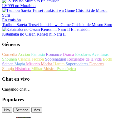
En emisión
LV999 no Murabito
En emisión
Tsuihou Sareta Tensei Juukishi wa Game Chishiki de Musou Suru
En emisión
Katainaka no Ossan Kensei ni Naru II
Géneros
Comedia
Accion
Fantasia
Romance
Drama
Escolares
Aventuras
Shounen
Ciencia Ficción
Sobrenatural
Recuentos de la vida
Ecchi
Seinen
Magia
Misterio
Mecha
Harem
Superpoderes
Deportes
Shoujo
Historico
Militar
Música
Psicológico
Chat en vivo
Cargando chat…
Populares
Hoy
Semana
Mes