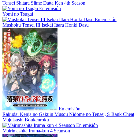
Tensei Shitara Slime Datta Ken 4th Season
En emisión
Yomi no Tsugai
En emisión
Mushoku Tensei III Isekai Ittara Honki Dasu
En emisión
Rakudai Kenja no Gakuin Musou Nidome no Tensei, S-Rank Cheat
Majutsushi Boukenroku
En emisión
Mairimashita Iruma-kun 4 Seanson