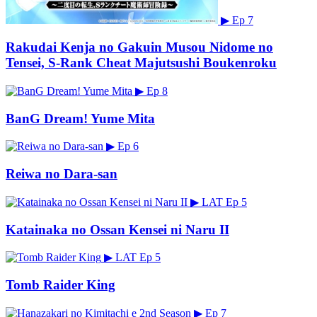
▶
Ep 7
Rakudai Kenja no Gakuin Musou Nidome no
Tensei, S-Rank Cheat Majutsushi Boukenroku
▶
Ep 8
BanG Dream! Yume Mita
▶
Ep 6
Reiwa no Dara-san
▶
LAT
Ep 5
Katainaka no Ossan Kensei ni Naru II
▶
LAT
Ep 5
Tomb Raider King
▶
Ep 7