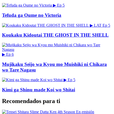
▶
Ep 5
Tefuda ga Oume no Victoria
▶
LAT
Ep 5
Koukaku Kidoutai THE GHOST IN THE SHELL
▶
Ep 6
Mujikaku Seijo wa Kyou mo Muishiki ni Chikara
wo Tare Nagasu
▶
Ep 5
Kimi ga Shinu made Koi wo Shitai
Recomendados para ti
En emisión