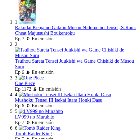
1
Rakudai Kenja no Gakuin Musou Nidome no Tensei, S-Rank
Cheat Majutsushi Boukenroku
Ep
7
📡 En emisión
2
Tsuihou Sareta Tensei Juukishi wa Game Chishiki de Musou
Suru
Ep
6
📡 En emisión
3
One Piece
Ep
1172
📡 En emisión
4
Mushoku Tensei III Isekai Ittara Honki Dasu
Ep
6
📡 En emisión
5
LV999 no Murabito
Ep
7
📡 En emisión
6
Tomb Raider King