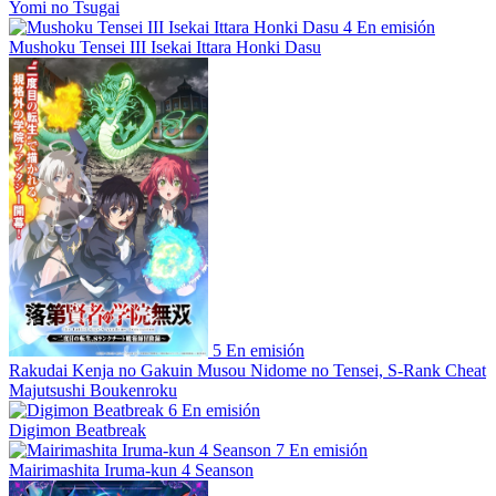
Yomi no Tsugai
4
En emisión
Mushoku Tensei III Isekai Ittara Honki Dasu
5
En emisión
Rakudai Kenja no Gakuin Musou Nidome no Tensei, S-Rank Cheat
Majutsushi Boukenroku
6
En emisión
Digimon Beatbreak
7
En emisión
Mairimashita Iruma-kun 4 Seanson