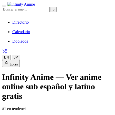
⌕
Directorio
Calendario
Doblados
EN
JP
Login
Infinity Anime — Ver anime
online sub español y latino
gratis
#1 en tendencia