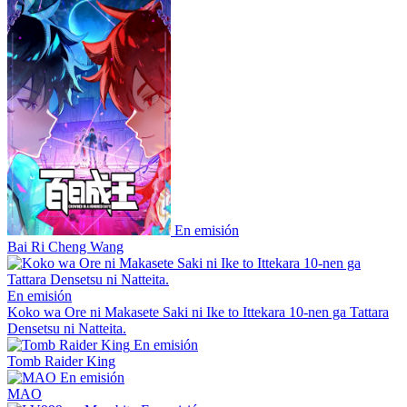
En emisión
Bai Ri Cheng Wang
En emisión
Koko wa Ore ni Makasete Saki ni Ike to Ittekara 10-nen ga Tattara
Densetsu ni Natteita.
En emisión
Tomb Raider King
En emisión
MAO