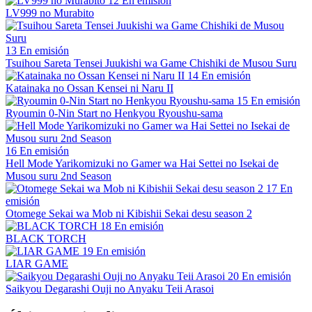
12
En emisión
LV999 no Murabito
13
En emisión
Tsuihou Sareta Tensei Juukishi wa Game Chishiki de Musou Suru
14
En emisión
Katainaka no Ossan Kensei ni Naru II
15
En emisión
Ryoumin 0-Nin Start no Henkyou Ryoushu-sama
16
En emisión
Hell Mode Yarikomizuki no Gamer wa Hai Settei no Isekai de
Musou suru 2nd Season
17
En
emisión
Otomege Sekai wa Mob ni Kibishii Sekai desu season 2
18
En emisión
BLACK TORCH
19
En emisión
LIAR GAME
20
En emisión
Saikyou Degarashi Ouji no Anyaku Teii Arasoi