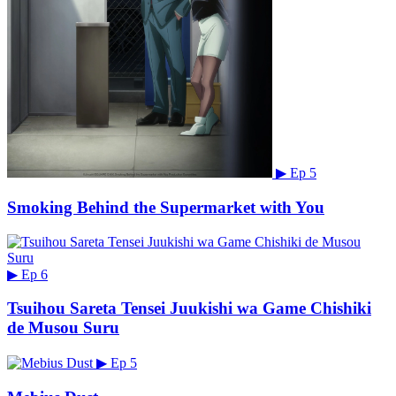
▶
Ep 5
Smoking Behind the Supermarket with You
▶
Ep 6
Tsuihou Sareta Tensei Juukishi wa Game Chishiki
de Musou Suru
▶
Ep 5