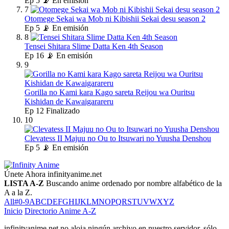
Ep
5
📡 En emisión
7
Otomege Sekai wa Mob ni Kibishii Sekai desu season 2
Ep
5
📡 En emisión
8
Tensei Shitara Slime Datta Ken 4th Season
Ep
16
📡 En emisión
9
Gorilla no Kami kara Kago sareta Reijou wa Ouritsu
Kishidan de Kawaigarareru
Ep
12
Finalizado
10
Clevatess II Majuu no Ou to Itsuwari no Yuusha Denshou
Ep
5
📡 En emisión
Únete Ahora
infinityanime.net
LISTA A-Z
Buscando anime ordenado por nombre alfabético de la
A a la Z.
All
#
0-9
A
B
C
D
E
F
G
H
I
J
K
L
M
N
O
P
Q
R
S
T
U
V
W
X
Y
Z
Inicio
Directorio Anime A-Z
infinityanime.net no aloja ningún archivo en nuestro servidor, sólo