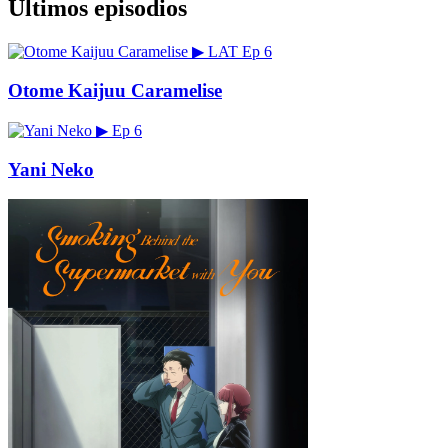
Últimos episodios
▶
LAT
Ep 6
Otome Kaijuu Caramelise
▶
Ep 6
Yani Neko