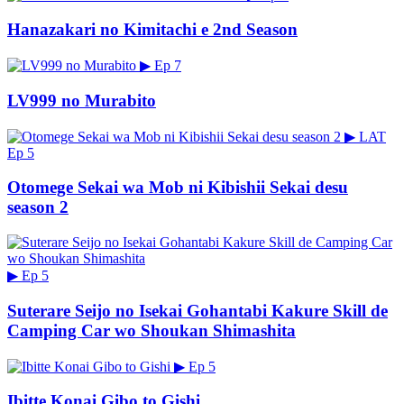
Hanazakari no Kimitachi e 2nd Season
▶
Ep 7
LV999 no Murabito
▶
LAT
Ep 5
Otomege Sekai wa Mob ni Kibishii Sekai desu
season 2
▶
Ep 5
Suterare Seijo no Isekai Gohantabi Kakure Skill de
Camping Car wo Shoukan Shimashita
▶
Ep 5
Ibitte Konai Gibo to Gishi