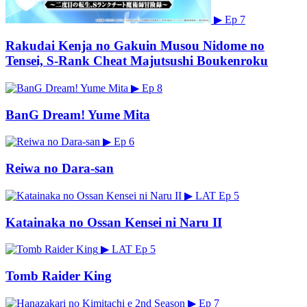
▶
Ep 7
Rakudai Kenja no Gakuin Musou Nidome no
Tensei, S-Rank Cheat Majutsushi Boukenroku
▶
Ep 8
BanG Dream! Yume Mita
▶
Ep 6
Reiwa no Dara-san
▶
LAT
Ep 5
Katainaka no Ossan Kensei ni Naru II
▶
LAT
Ep 5
Tomb Raider King
▶
Ep 7