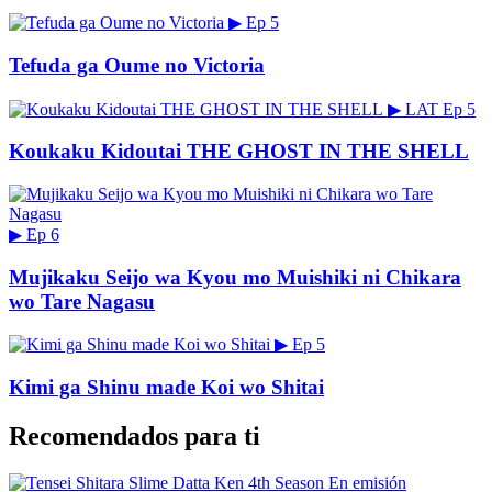
▶
Ep 5
Tefuda ga Oume no Victoria
▶
LAT
Ep 5
Koukaku Kidoutai THE GHOST IN THE SHELL
▶
Ep 6
Mujikaku Seijo wa Kyou mo Muishiki ni Chikara
wo Tare Nagasu
▶
Ep 5
Kimi ga Shinu made Koi wo Shitai
Recomendados para ti
En emisión