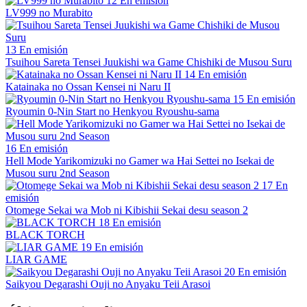
12
En emisión
LV999 no Murabito
13
En emisión
Tsuihou Sareta Tensei Juukishi wa Game Chishiki de Musou Suru
14
En emisión
Katainaka no Ossan Kensei ni Naru II
15
En emisión
Ryoumin 0-Nin Start no Henkyou Ryoushu-sama
16
En emisión
Hell Mode Yarikomizuki no Gamer wa Hai Settei no Isekai de
Musou suru 2nd Season
17
En
emisión
Otomege Sekai wa Mob ni Kibishii Sekai desu season 2
18
En emisión
BLACK TORCH
19
En emisión
LIAR GAME
20
En emisión
Saikyou Degarashi Ouji no Anyaku Teii Arasoi