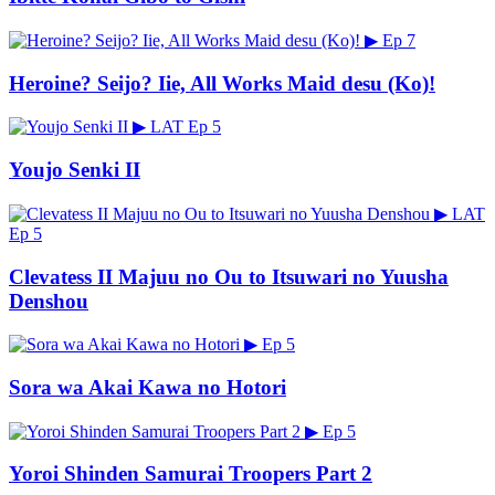
▶
Ep 7
Heroine? Seijo? Iie, All Works Maid desu (Ko)!
▶
LAT
Ep 5
Youjo Senki II
▶
LAT
Ep 5
Clevatess II Majuu no Ou to Itsuwari no Yuusha
Denshou
▶
Ep 5
Sora wa Akai Kawa no Hotori
▶
Ep 5
Yoroi Shinden Samurai Troopers Part 2