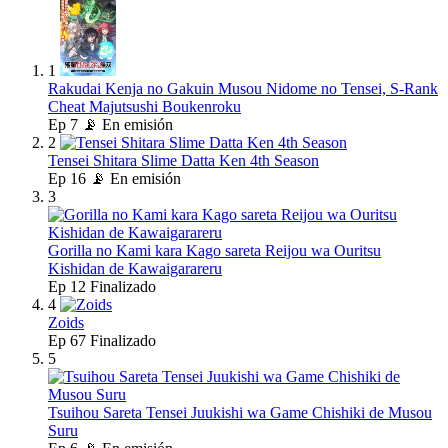
1
Rakudai Kenja no Gakuin Musou Nidome no Tensei, S-Rank
Cheat Majutsushi Boukenroku
Ep
7
📡 En emisión
2
Tensei Shitara Slime Datta Ken 4th Season
Ep
16
📡 En emisión
3
Gorilla no Kami kara Kago sareta Reijou wa Ouritsu
Kishidan de Kawaigarareru
Ep
12
Finalizado
4
Zoids
Ep
67
Finalizado
5
Tsuihou Sareta Tensei Juukishi wa Game Chishiki de Musou
Suru