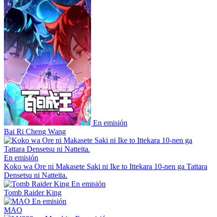
En emisión
Bai Ri Cheng Wang
En emisión
Koko wa Ore ni Makasete Saki ni Ike to Ittekara 10-nen ga Tattara
Densetsu ni Natteita.
En emisión
Tomb Raider King
En emisión
MAO