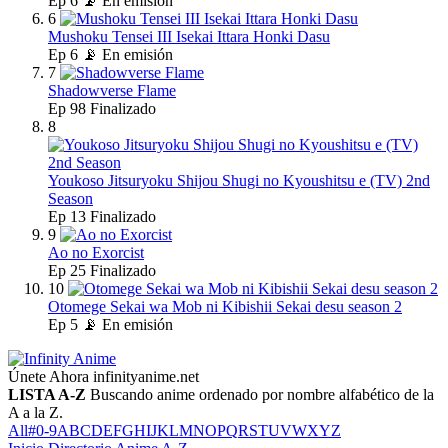
Ep
6
📡 En emisión
6
Mushoku Tensei III Isekai Ittara Honki Dasu
Ep
6
📡 En emisión
7
Shadowverse Flame
Ep
98
Finalizado
8
Youkoso Jitsuryoku Shijou Shugi no Kyoushitsu e (TV) 2nd
Season
Ep
13
Finalizado
9
Ao no Exorcist
Ep
25
Finalizado
10
Otomege Sekai wa Mob ni Kibishii Sekai desu season 2
Ep
5
📡 En emisión
Únete Ahora
infinityanime.net
LISTA A-Z
Buscando anime ordenado por nombre alfabético de la
A a la Z.
All
#
0-9
A
B
C
D
E
F
G
H
I
J
K
L
M
N
O
P
Q
R
S
T
U
V
W
X
Y
Z