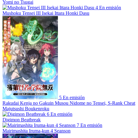
Yomi no Tsugai
4
En emisión
Mushoku Tensei III Isekai Ittara Honki Dasu
5
En emisión
Rakudai Kenja no Gakuin Musou Nidome no Tensei, S-Rank Cheat
Majutsushi Boukenroku
6
En emisión
Digimon Beatbreak
7
En emisión
Mairimashita Iruma-kun 4 Seanson