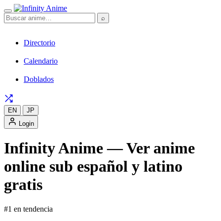
⌕
Directorio
Calendario
Doblados
EN
JP
Login
Infinity Anime — Ver anime
online sub español y latino
gratis
#1 en tendencia