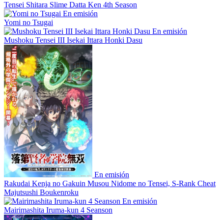
Tensei Shitara Slime Datta Ken 4th Season
En emisión
Yomi no Tsugai
En emisión
Mushoku Tensei III Isekai Ittara Honki Dasu
En emisión
Rakudai Kenja no Gakuin Musou Nidome no Tensei, S-Rank Cheat
Majutsushi Boukenroku
En emisión
Mairimashita Iruma-kun 4 Seanson