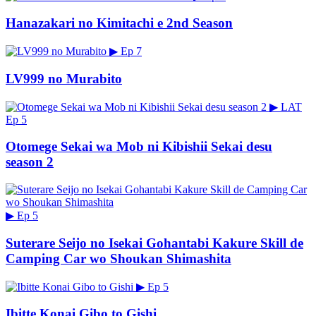
Hanazakari no Kimitachi e 2nd Season
▶
Ep 7
LV999 no Murabito
▶
LAT
Ep 5
Otomege Sekai wa Mob ni Kibishii Sekai desu
season 2
▶
Ep 5
Suterare Seijo no Isekai Gohantabi Kakure Skill de
Camping Car wo Shoukan Shimashita
▶
Ep 5
Ibitte Konai Gibo to Gishi