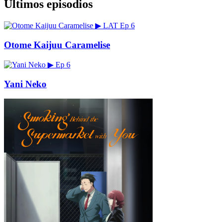
Últimos episodios
▶
LAT
Ep 6
Otome Kaijuu Caramelise
▶
Ep 6
Yani Neko