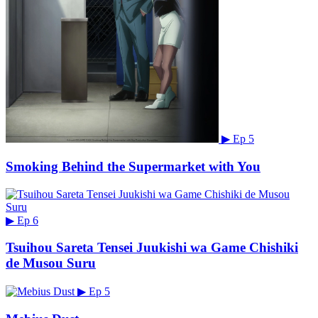
▶
Ep 5
Smoking Behind the Supermarket with You
▶
Ep 6
Tsuihou Sareta Tensei Juukishi wa Game Chishiki
de Musou Suru
▶
Ep 5