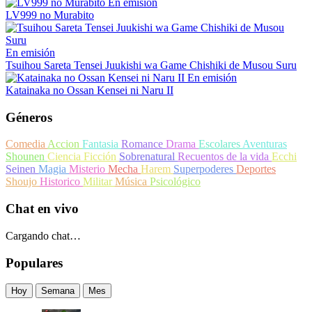
En emisión
LV999 no Murabito
En emisión
Tsuihou Sareta Tensei Juukishi wa Game Chishiki de Musou Suru
En emisión
Katainaka no Ossan Kensei ni Naru II
Géneros
Comedia
Accion
Fantasia
Romance
Drama
Escolares
Aventuras
Shounen
Ciencia Ficción
Sobrenatural
Recuentos de la vida
Ecchi
Seinen
Magia
Misterio
Mecha
Harem
Superpoderes
Deportes
Shoujo
Historico
Militar
Música
Psicológico
Chat en vivo
Cargando chat…
Populares
Hoy
Semana
Mes