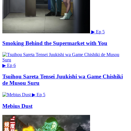
▶
Ep 5
Smoking Behind the Supermarket with You
▶
Ep 6
Tsuihou Sareta Tensei Juukishi wa Game Chishiki
de Musou Suru
▶
Ep 5
Mebius Dust