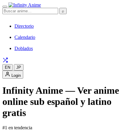
⌕
Directorio
Calendario
Doblados
EN
JP
Login
Infinity Anime — Ver anime
online sub español y latino
gratis
#1 en tendencia