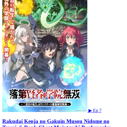
▶
Ep 7
Rakudai Kenja no Gakuin Musou Nidome no