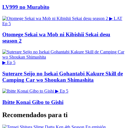
LV999 no Murabito
▶
LAT
Ep 5
Otomege Sekai wa Mob ni Kibishii Sekai desu
season 2
▶
Ep 5
Suterare Seijo no Isekai Gohantabi Kakure Skill de
Camping Car wo Shoukan Shimashita
▶
Ep 5
Ibitte Konai Gibo to Gishi
Recomendados para ti
En emisión