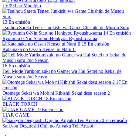
12
En emisión
LV999 no Murabito
13
En emisión
Tsuihou Sareta Tensei Juukishi wa Game Chishiki de Musou Suru
14
En emisión
Ryoumin 0-Nin Start no Henkyou Ryoushu-sama
15
En emisión
Katainaka no Ossan Kensei ni Naru II
16
En emisión
Hell Mode Yarikomizuki no Gamer wa Hai Settei no Isekai de
Musou suru 2nd Season
17
En
emisión
Otomege Sekai wa Mob ni Kibishii Sekai desu season 2
18
En emisión
BLACK TORCH
19
En emisión
LIAR GAME
20
En emisión
Saikyou Degarashi Ouji no Anyaku Teii Arasoi