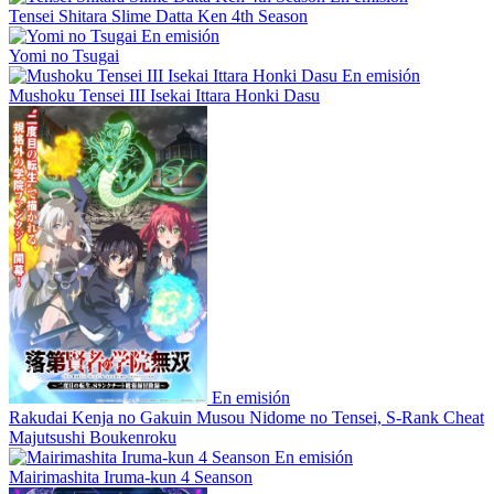
Tensei Shitara Slime Datta Ken 4th Season
En emisión
Yomi no Tsugai
En emisión
Mushoku Tensei III Isekai Ittara Honki Dasu
En emisión
Rakudai Kenja no Gakuin Musou Nidome no Tensei, S-Rank Cheat
Majutsushi Boukenroku
En emisión
Mairimashita Iruma-kun 4 Seanson