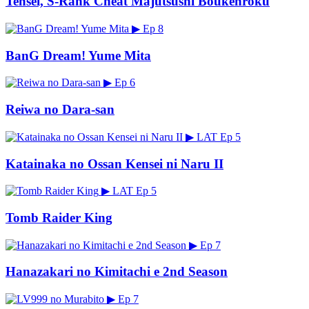
Tensei, S-Rank Cheat Majutsushi Boukenroku
▶
Ep 8
BanG Dream! Yume Mita
▶
Ep 6
Reiwa no Dara-san
▶
LAT
Ep 5
Katainaka no Ossan Kensei ni Naru II
▶
LAT
Ep 5
Tomb Raider King
▶
Ep 7
Hanazakari no Kimitachi e 2nd Season
▶
Ep 7