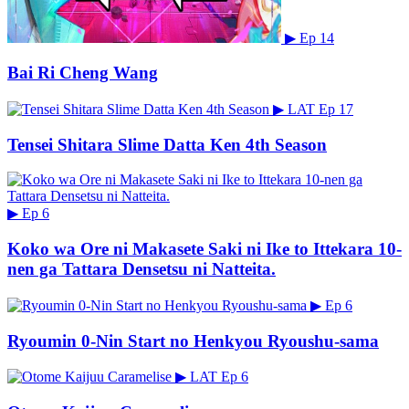
▶
Ep 14
Bai Ri Cheng Wang
▶
LAT
Ep 17
Tensei Shitara Slime Datta Ken 4th Season
▶
Ep 6
Koko wa Ore ni Makasete Saki ni Ike to Ittekara 10-
nen ga Tattara Densetsu ni Natteita.
▶
Ep 6
Ryoumin 0-Nin Start no Henkyou Ryoushu-sama
▶
LAT
Ep 6