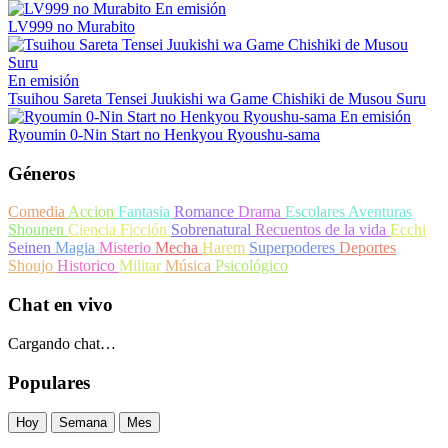
En emisión
LV999 no Murabito
En emisión
Tsuihou Sareta Tensei Juukishi wa Game Chishiki de Musou Suru
En emisión
Ryoumin 0-Nin Start no Henkyou Ryoushu-sama
Géneros
Comedia
Accion
Fantasia
Romance
Drama
Escolares
Aventuras
Shounen
Ciencia Ficción
Sobrenatural
Recuentos de la vida
Ecchi
Seinen
Magia
Misterio
Mecha
Harem
Superpoderes
Deportes
Shoujo
Historico
Militar
Música
Psicológico
Chat en vivo
Cargando chat…
Populares
Hoy
Semana
Mes