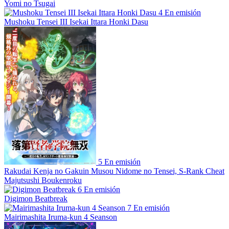
Yomi no Tsugai
4
En emisión
Mushoku Tensei III Isekai Ittara Honki Dasu
5
En emisión
Rakudai Kenja no Gakuin Musou Nidome no Tensei, S-Rank Cheat
Majutsushi Boukenroku
6
En emisión
Digimon Beatbreak
7
En emisión
Mairimashita Iruma-kun 4 Seanson