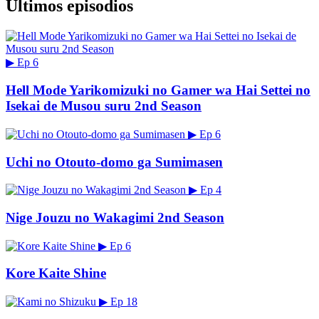
Últimos episodios
▶
Ep 6
Hell Mode Yarikomizuki no Gamer wa Hai Settei no
Isekai de Musou suru 2nd Season
▶
Ep 6
Uchi no Otouto-domo ga Sumimasen
▶
Ep 4
Nige Jouzu no Wakagimi 2nd Season
▶
Ep 6
Kore Kaite Shine
▶
Ep 18