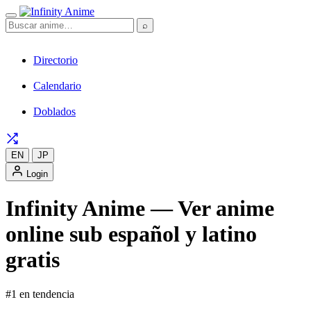
⌕
Directorio
Calendario
Doblados
EN
JP
Login
Infinity Anime — Ver anime
online sub español y latino
gratis
#1 en tendencia