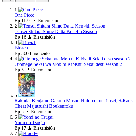
1
One Piece
Ep
1172
📡 En emisión
2
Tensei Shitara Slime Datta Ken 4th Season
Ep
16
📡 En emisión
3
Bleach
Ep
360
Finalizado
4
Otomege Sekai wa Mob ni Kibishii Sekai desu season 2
Ep
5
📡 En emisión
5
Rakudai Kenja no Gakuin Musou Nidome no Tensei, S-Rank
Cheat Majutsushi Boukenroku
Ep
5
📡 En emisión
6
Yomi no Tsugai
Ep
17
📡 En emisión
7