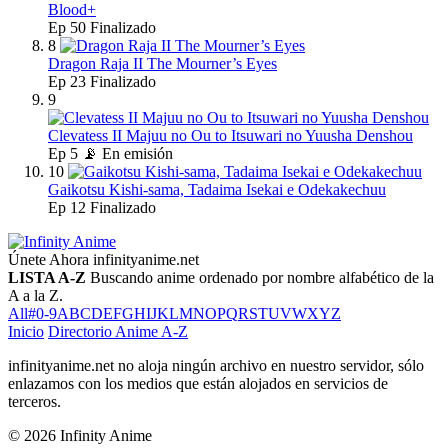
Blood+
Ep
50
Finalizado
8
Dragon Raja II The Mourner’s Eyes
Ep
23
Finalizado
9
Clevatess II Majuu no Ou to Itsuwari no Yuusha Denshou
Ep
5
📡 En emisión
10
Gaikotsu Kishi-sama, Tadaima Isekai e Odekakechuu
Ep
12
Finalizado
Únete Ahora
infinityanime.net
LISTA A-Z
Buscando anime ordenado por nombre alfabético de la
A a la Z.
All
#
0-9
A
B
C
D
E
F
G
H
I
J
K
L
M
N
O
P
Q
R
S
T
U
V
W
X
Y
Z
Inicio
Directorio Anime A-Z
infinityanime.net no aloja ningún archivo en nuestro servidor, sólo
enlazamos con los medios que están alojados en servicios de
terceros.
© 2026 Infinity Anime