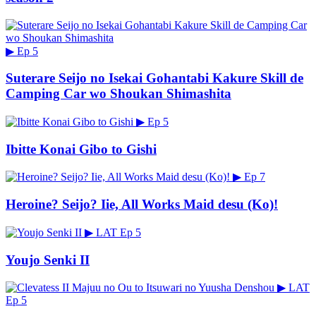
▶
Ep 5
Suterare Seijo no Isekai Gohantabi Kakure Skill de
Camping Car wo Shoukan Shimashita
▶
Ep 5
Ibitte Konai Gibo to Gishi
▶
Ep 7
Heroine? Seijo? Iie, All Works Maid desu (Ko)!
▶
LAT
Ep 5
Youjo Senki II
▶
LAT
Ep 5