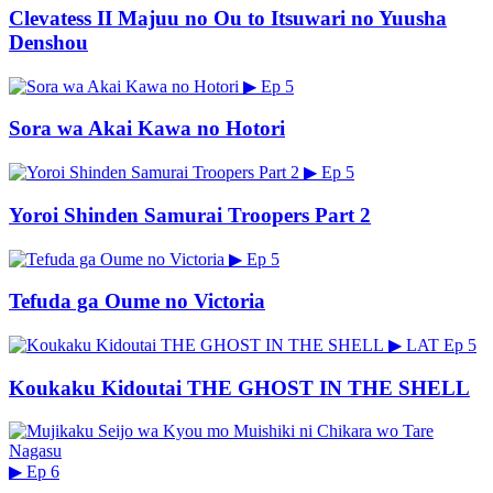
Clevatess II Majuu no Ou to Itsuwari no Yuusha
Denshou
▶
Ep 5
Sora wa Akai Kawa no Hotori
▶
Ep 5
Yoroi Shinden Samurai Troopers Part 2
▶
Ep 5
Tefuda ga Oume no Victoria
▶
LAT
Ep 5
Koukaku Kidoutai THE GHOST IN THE SHELL
▶
Ep 6