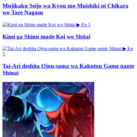
Mujikaku Seijo wa Kyou mo Muishiki ni Chikara
wo Tare Nagasu
▶
Ep 5
Kimi ga Shinu made Koi wo Shitai
▶
Ep
5
Tai-Ari deshita Ojou-sama wa Kakutou Game nante
Shinai