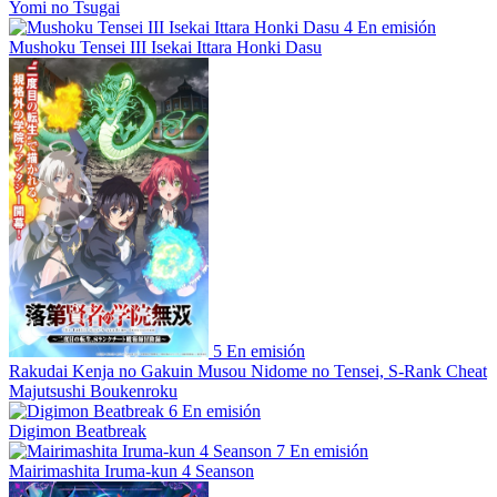
Yomi no Tsugai
4
En emisión
Mushoku Tensei III Isekai Ittara Honki Dasu
5
En emisión
Rakudai Kenja no Gakuin Musou Nidome no Tensei, S-Rank Cheat
Majutsushi Boukenroku
6
En emisión
Digimon Beatbreak
7
En emisión
Mairimashita Iruma-kun 4 Seanson