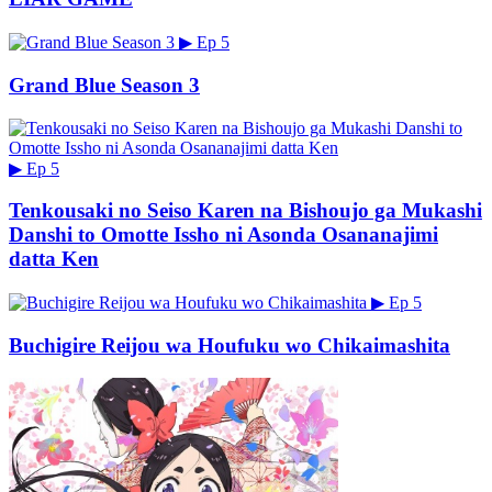
▶
Ep 5
Grand Blue Season 3
▶
Ep 5
Tenkousaki no Seiso Karen na Bishoujo ga Mukashi
Danshi to Omotte Issho ni Asonda Osananajimi
datta Ken
▶
Ep 5
Buchigire Reijou wa Houfuku wo Chikaimashita