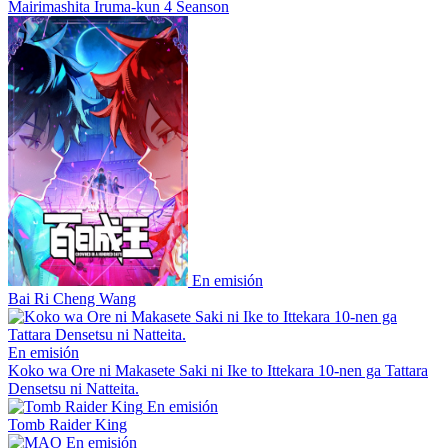
Mairimashita Iruma-kun 4 Seanson
En emisión
Bai Ri Cheng Wang
En emisión
Koko wa Ore ni Makasete Saki ni Ike to Ittekara 10-nen ga Tattara
Densetsu ni Natteita.
En emisión
Tomb Raider King
En emisión