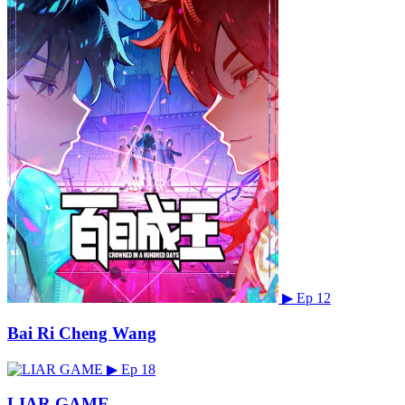
▶
Ep 12
Bai Ri Cheng Wang
▶
Ep 18
LIAR GAME