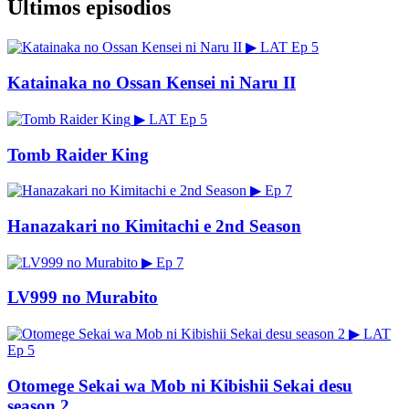
Últimos episodios
▶
LAT
Ep 5
Katainaka no Ossan Kensei ni Naru II
▶
LAT
Ep 5
Tomb Raider King
▶
Ep 7
Hanazakari no Kimitachi e 2nd Season
▶
Ep 7
LV999 no Murabito
▶
LAT
Ep 5
Otomege Sekai wa Mob ni Kibishii Sekai desu
season 2