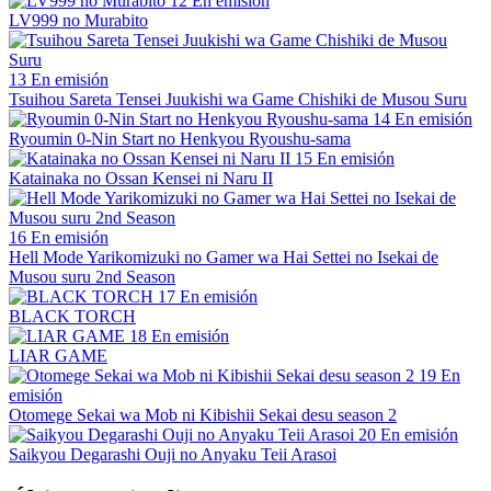
12
En emisión
LV999 no Murabito
13
En emisión
Tsuihou Sareta Tensei Juukishi wa Game Chishiki de Musou Suru
14
En emisión
Ryoumin 0-Nin Start no Henkyou Ryoushu-sama
15
En emisión
Katainaka no Ossan Kensei ni Naru II
16
En emisión
Hell Mode Yarikomizuki no Gamer wa Hai Settei no Isekai de
Musou suru 2nd Season
17
En emisión
BLACK TORCH
18
En emisión
LIAR GAME
19
En
emisión
Otomege Sekai wa Mob ni Kibishii Sekai desu season 2
20
En emisión
Saikyou Degarashi Ouji no Anyaku Teii Arasoi