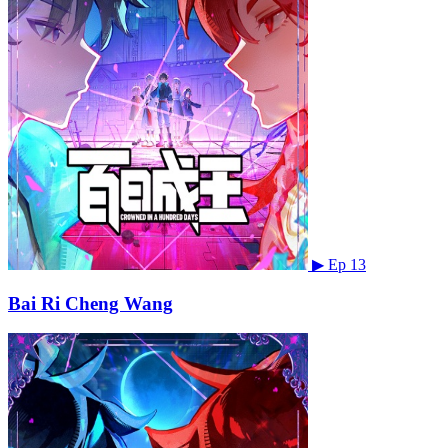
▶
Ep 13
Bai Ri Cheng Wang