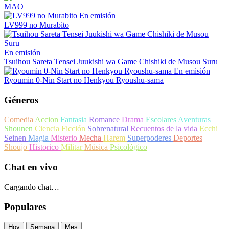
MAO
En emisión
LV999 no Murabito
En emisión
Tsuihou Sareta Tensei Juukishi wa Game Chishiki de Musou Suru
En emisión
Ryoumin 0-Nin Start no Henkyou Ryoushu-sama
Géneros
Comedia
Accion
Fantasia
Romance
Drama
Escolares
Aventuras
Shounen
Ciencia Ficción
Sobrenatural
Recuentos de la vida
Ecchi
Seinen
Magia
Misterio
Mecha
Harem
Superpoderes
Deportes
Shoujo
Historico
Militar
Música
Psicológico
Chat en vivo
Cargando chat…
Populares
Hoy
Semana
Mes