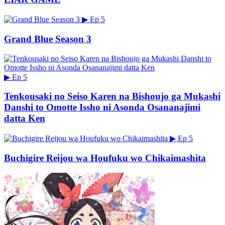
▶
Ep 5
Grand Blue Season 3
▶
Ep 5
Tenkousaki no Seiso Karen na Bishoujo ga Mukashi
Danshi to Omotte Issho ni Asonda Osananajimi
datta Ken
▶
Ep 5
Buchigire Reijou wa Houfuku wo Chikaimashita