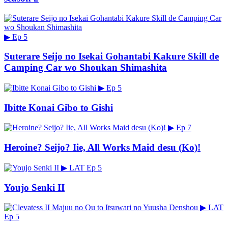
▶
Ep 5
Suterare Seijo no Isekai Gohantabi Kakure Skill de
Camping Car wo Shoukan Shimashita
▶
Ep 5
Ibitte Konai Gibo to Gishi
▶
Ep 7
Heroine? Seijo? Iie, All Works Maid desu (Ko)!
▶
LAT
Ep 5
Youjo Senki II
▶
LAT
Ep 5