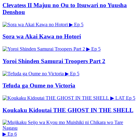
Clevatess II Majuu no Ou to Itsuwari no Yuusha
Denshou
▶
Ep 5
Sora wa Akai Kawa no Hotori
▶
Ep 5
Yoroi Shinden Samurai Troopers Part 2
▶
Ep 5
Tefuda ga Oume no Victoria
▶
LAT
Ep 5
Koukaku Kidoutai THE GHOST IN THE SHELL
▶
Ep 6