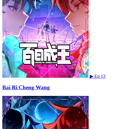
▶
Ep 13
Bai Ri Cheng Wang