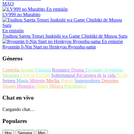
MAO
En emisión
LV999 no Murabito
En emisión
Tsuihou Sareta Tensei Juukishi wa Game Chishiki de Musou Suru
En emisión
Ryoumin 0-Nin Start no Henkyou Ryoushu-sama
Géneros
Comedia
Accion
Fantasia
Romance
Drama
Escolares
Aventuras
Shounen
Ciencia Ficción
Sobrenatural
Recuentos de la vida
Ecchi
Seinen
Magia
Misterio
Mecha
Harem
Superpoderes
Deportes
Shoujo
Historico
Militar
Música
Psicológico
Chat en vivo
Cargando chat…
Populares
Hoy
Semana
Mes