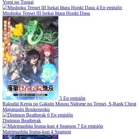
Yomi no Tsugai
4
En emisión
Mushoku Tensei III Isekai Ittara Honki Dasu
5
En emisión
Rakudai Kenja no Gakuin Musou Nidome no Tensei, S-Rank Cheat
Majutsushi Boukenroku
6
En emisión
Digimon Beatbreak
7
En emisión
Mairimashita Iruma-kun 4 Seanson