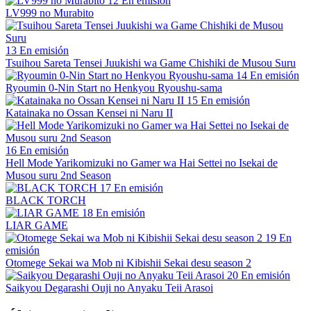
12
En emisión
LV999 no Murabito
13
En emisión
Tsuihou Sareta Tensei Juukishi wa Game Chishiki de Musou Suru
14
En emisión
Ryoumin 0-Nin Start no Henkyou Ryoushu-sama
15
En emisión
Katainaka no Ossan Kensei ni Naru II
16
En emisión
Hell Mode Yarikomizuki no Gamer wa Hai Settei no Isekai de
Musou suru 2nd Season
17
En emisión
BLACK TORCH
18
En emisión
LIAR GAME
19
En
emisión
Otomege Sekai wa Mob ni Kibishii Sekai desu season 2
20
En emisión
Saikyou Degarashi Ouji no Anyaku Teii Arasoi