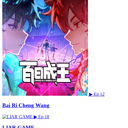
▶
Ep 12
Bai Ri Cheng Wang
▶
Ep 18
LIAR GAME