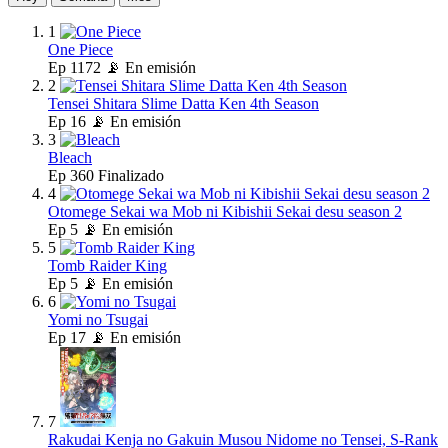
1
One Piece
Ep
1172
📡 En emisión
2
Tensei Shitara Slime Datta Ken 4th Season
Ep
16
📡 En emisión
3
Bleach
Ep
360
Finalizado
4
Otomege Sekai wa Mob ni Kibishii Sekai desu season 2
Ep
5
📡 En emisión
5
Tomb Raider King
Ep
5
📡 En emisión
6
Yomi no Tsugai
Ep
17
📡 En emisión
7
Rakudai Kenja no Gakuin Musou Nidome no Tensei, S-Rank