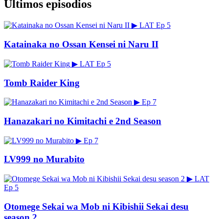
Últimos episodios
▶
LAT
Ep 5
Katainaka no Ossan Kensei ni Naru II
▶
LAT
Ep 5
Tomb Raider King
▶
Ep 7
Hanazakari no Kimitachi e 2nd Season
▶
Ep 7
LV999 no Murabito
▶
LAT
Ep 5
Otomege Sekai wa Mob ni Kibishii Sekai desu
season 2