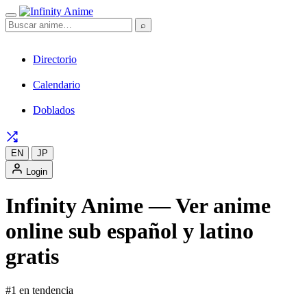
⌕
Directorio
Calendario
Doblados
EN
JP
Login
Infinity Anime — Ver anime
online sub español y latino
gratis
#1 en tendencia