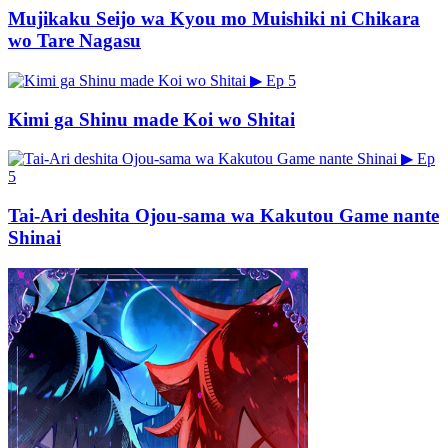
Mujikaku Seijo wa Kyou mo Muishiki ni Chikara
wo Tare Nagasu
▶
Ep 5
Kimi ga Shinu made Koi wo Shitai
▶
Ep
5
Tai-Ari deshita Ojou-sama wa Kakutou Game nante
Shinai