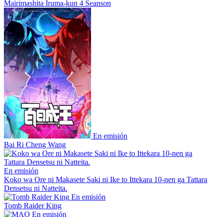
Mairimashita Iruma-kun 4 Seanson
En emisión
Bai Ri Cheng Wang
En emisión
Koko wa Ore ni Makasete Saki ni Ike to Ittekara 10-nen ga Tattara
Densetsu ni Natteita.
En emisión
Tomb Raider King
En emisión