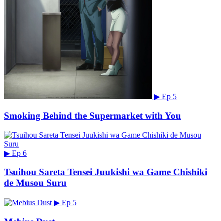
▶
Ep 5
Smoking Behind the Supermarket with You
▶
Ep 6
Tsuihou Sareta Tensei Juukishi wa Game Chishiki
de Musou Suru
▶
Ep 5