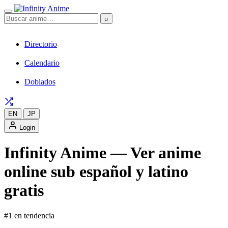
⌕
Directorio
Calendario
Doblados
EN
JP
Login
Infinity Anime — Ver anime
online sub español y latino
gratis
#1 en tendencia