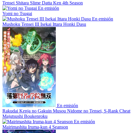
Tensei Shitara Slime Datta Ken 4th Season
En emisión
Yomi no Tsugai
En emisión
Mushoku Tensei III Isekai Ittara Honki Dasu
En emisión
Rakudai Kenja no Gakuin Musou Nidome no Tensei, S-Rank Cheat
Majutsushi Boukenroku
En emisión
Mairimashita Iruma-kun 4 Seanson