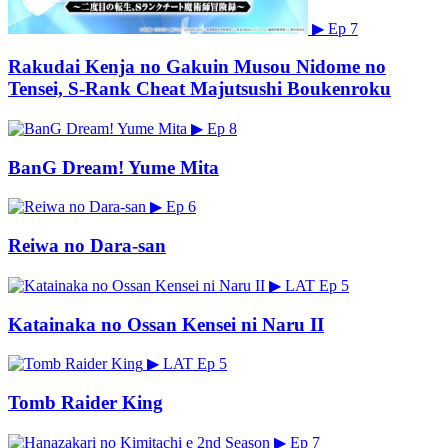
▶
Ep 7
Rakudai Kenja no Gakuin Musou Nidome no
Tensei, S-Rank Cheat Majutsushi Boukenroku
▶
Ep 8
BanG Dream! Yume Mita
▶
Ep 6
Reiwa no Dara-san
▶
LAT
Ep 5
Katainaka no Ossan Kensei ni Naru II
▶
LAT
Ep 5
Tomb Raider King
▶
Ep 7