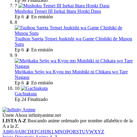
Ep
98
Finalizado
7
Mushoku Tensei III Isekai Ittara Honki Dasu
Ep
6
📡 En emisión
8
Tsuihou Sareta Tensei Juukishi wa Game Chishiki de Musou
Suru
Ep
6
📡 En emisión
9
Mujikaku Seijo wa Kyou mo Muishiki ni Chikara wo Tare
Nagasu
Ep
6
📡 En emisión
10
Gachiakuta
Ep
24
Finalizado
Únete Ahora
infinityanime.net
LISTA A-Z
Buscando anime ordenado por nombre alfabético de la
A a la Z.
All
#
0-9
A
B
C
D
E
F
G
H
I
J
K
L
M
N
O
P
Q
R
S
T
U
V
W
X
Y
Z