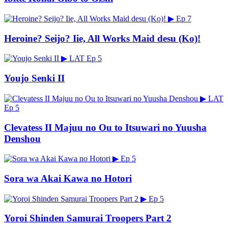
▶
Ep 7
Heroine? Seijo? Iie, All Works Maid desu (Ko)!
▶
LAT
Ep 5
Youjo Senki II
▶
LAT
Ep 5
Clevatess II Majuu no Ou to Itsuwari no Yuusha
Denshou
▶
Ep 5
Sora wa Akai Kawa no Hotori
▶
Ep 5
Yoroi Shinden Samurai Troopers Part 2