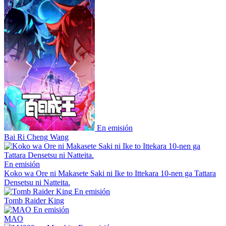
En emisión
Bai Ri Cheng Wang
En emisión
Koko wa Ore ni Makasete Saki ni Ike to Ittekara 10-nen ga Tattara
Densetsu ni Natteita.
En emisión
Tomb Raider King
En emisión
MAO