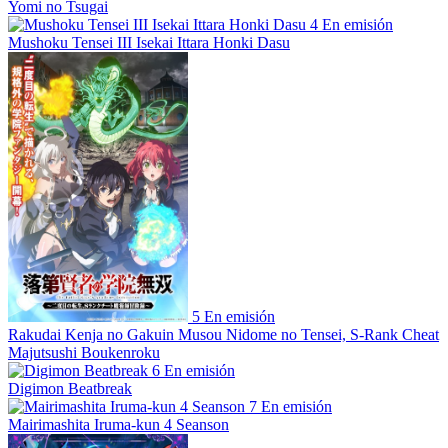
Yomi no Tsugai
4
En emisión
Mushoku Tensei III Isekai Ittara Honki Dasu
5
En emisión
Rakudai Kenja no Gakuin Musou Nidome no Tensei, S-Rank Cheat
Majutsushi Boukenroku
6
En emisión
Digimon Beatbreak
7
En emisión
Mairimashita Iruma-kun 4 Seanson