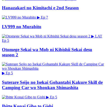
Hanazakari no Kimitachi e 2nd Season
▶
Ep 7
LV999 no Murabito
▶
LAT
Ep 5
Otomege Sekai wa Mob ni Kibishii Sekai desu
season 2
▶
Ep 5
Suterare Seijo no Isekai Gohantabi Kakure Skill de
Camping Car wo Shoukan Shimashita
▶
Ep 5
Ibitte Konai Gibo to Gishi