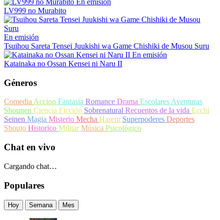
En emisión
LV999 no Murabito
En emisión
Tsuihou Sareta Tensei Juukishi wa Game Chishiki de Musou Suru
En emisión
Katainaka no Ossan Kensei ni Naru II
Géneros
Comedia
Accion
Fantasia
Romance
Drama
Escolares
Aventuras
Shounen
Ciencia Ficción
Sobrenatural
Recuentos de la vida
Ecchi
Seinen
Magia
Misterio
Mecha
Harem
Superpoderes
Deportes
Shoujo
Historico
Militar
Música
Psicológico
Chat en vivo
Cargando chat…
Populares
Hoy
Semana
Mes