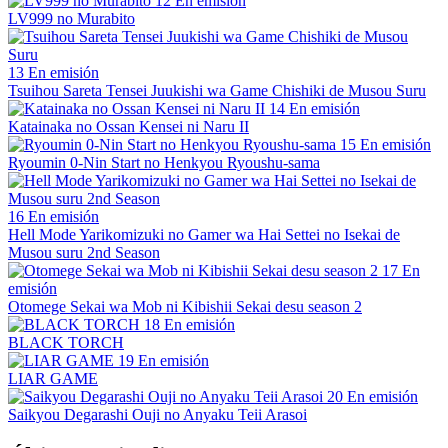
12
En emisión
LV999 no Murabito
13
En emisión
Tsuihou Sareta Tensei Juukishi wa Game Chishiki de Musou Suru
14
En emisión
Katainaka no Ossan Kensei ni Naru II
15
En emisión
Ryoumin 0-Nin Start no Henkyou Ryoushu-sama
16
En emisión
Hell Mode Yarikomizuki no Gamer wa Hai Settei no Isekai de
Musou suru 2nd Season
17
En
emisión
Otomege Sekai wa Mob ni Kibishii Sekai desu season 2
18
En emisión
BLACK TORCH
19
En emisión
LIAR GAME
20
En emisión
Saikyou Degarashi Ouji no Anyaku Teii Arasoi