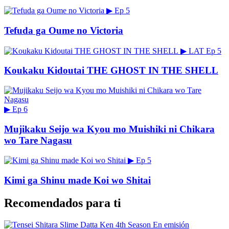
▶
Ep 5
Tefuda ga Oume no Victoria
▶
LAT
Ep 5
Koukaku Kidoutai THE GHOST IN THE SHELL
▶
Ep 6
Mujikaku Seijo wa Kyou mo Muishiki ni Chikara
wo Tare Nagasu
▶
Ep 5
Kimi ga Shinu made Koi wo Shitai
Recomendados para ti
En emisión