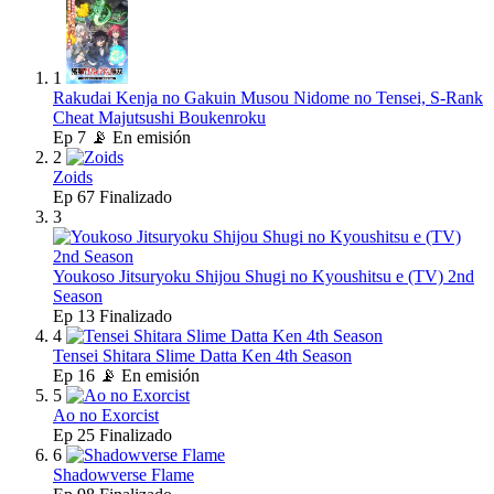
1
Rakudai Kenja no Gakuin Musou Nidome no Tensei, S-Rank
Cheat Majutsushi Boukenroku
Ep
7
📡 En emisión
2
Zoids
Ep
67
Finalizado
3
Youkoso Jitsuryoku Shijou Shugi no Kyoushitsu e (TV) 2nd
Season
Ep
13
Finalizado
4
Tensei Shitara Slime Datta Ken 4th Season
Ep
16
📡 En emisión
5
Ao no Exorcist
Ep
25
Finalizado
6
Shadowverse Flame