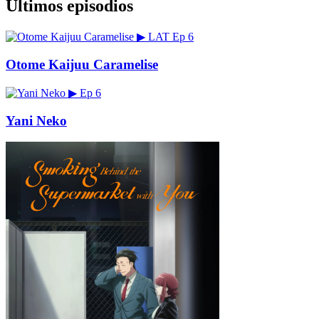
Últimos episodios
▶
LAT
Ep 6
Otome Kaijuu Caramelise
▶
Ep 6
Yani Neko