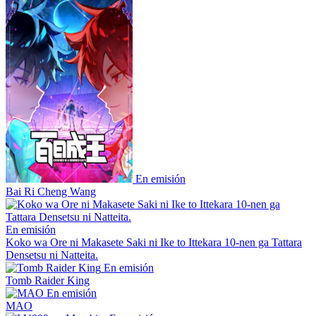
En emisión
Bai Ri Cheng Wang
En emisión
Koko wa Ore ni Makasete Saki ni Ike to Ittekara 10-nen ga Tattara
Densetsu ni Natteita.
En emisión
Tomb Raider King
En emisión
MAO