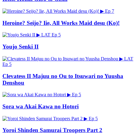
▶
Ep 7
Heroine? Seijo? Iie, All Works Maid desu (Ko)!
▶
LAT
Ep 5
Youjo Senki II
▶
LAT
Ep 5
Clevatess II Majuu no Ou to Itsuwari no Yuusha
Denshou
▶
Ep 5
Sora wa Akai Kawa no Hotori
▶
Ep 5
Yoroi Shinden Samurai Troopers Part 2