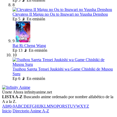
Ep
5
📡 En emisión
8
Clevatess II Majuu no Ou to Itsuwari no Yuusha Denshou
Ep
5
📡 En emisión
9
Bai Ri Cheng Wang
Ep
13
📡 En emisión
10
Tsuihou Sareta Tensei Juukishi wa Game Chishiki de Musou
Suru
Ep
6
📡 En emisión
Únete Ahora
infinityanime.net
LISTA A-Z
Buscando anime ordenado por nombre alfabético de la
A a la Z.
All
#
0-9
A
B
C
D
E
F
G
H
I
J
K
L
M
N
O
P
Q
R
S
T
U
V
W
X
Y
Z
Inicio
Directorio Anime A-Z