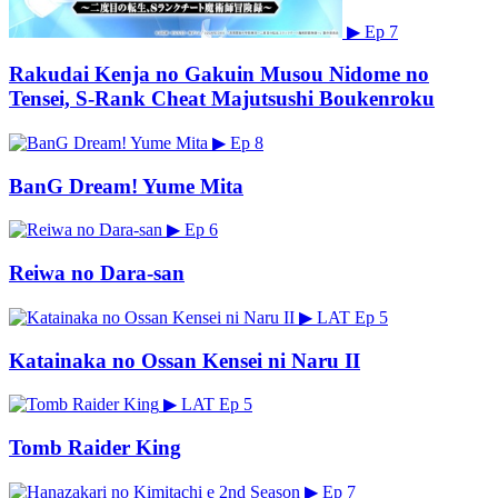
▶
Ep 7
Rakudai Kenja no Gakuin Musou Nidome no
Tensei, S-Rank Cheat Majutsushi Boukenroku
▶
Ep 8
BanG Dream! Yume Mita
▶
Ep 6
Reiwa no Dara-san
▶
LAT
Ep 5
Katainaka no Ossan Kensei ni Naru II
▶
LAT
Ep 5
Tomb Raider King
▶
Ep 7