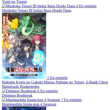
Yomi no Tsugai
4
En emisión
Mushoku Tensei III Isekai Ittara Honki Dasu
5
En emisión
Rakudai Kenja no Gakuin Musou Nidome no Tensei, S-Rank Cheat
Majutsushi Boukenroku
6
En emisión
Digimon Beatbreak
7
En emisión
Mairimashita Iruma-kun 4 Seanson