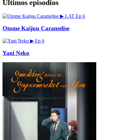
Últimos episodios
▶
LAT
Ep 6
Otome Kaijuu Caramelise
▶
Ep 6
Yani Neko