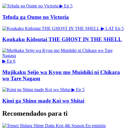
▶
Ep 5
Tefuda ga Oume no Victoria
▶
LAT
Ep 5
Koukaku Kidoutai THE GHOST IN THE SHELL
▶
Ep 6
Mujikaku Seijo wa Kyou mo Muishiki ni Chikara
wo Tare Nagasu
▶
Ep 5
Kimi ga Shinu made Koi wo Shitai
Recomendados para ti
En emisión