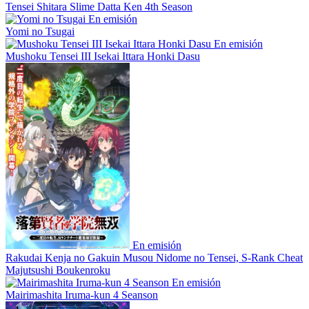
Tensei Shitara Slime Datta Ken 4th Season
En emisión
Yomi no Tsugai
En emisión
Mushoku Tensei III Isekai Ittara Honki Dasu
En emisión
Rakudai Kenja no Gakuin Musou Nidome no Tensei, S-Rank Cheat
Majutsushi Boukenroku
En emisión
Mairimashita Iruma-kun 4 Seanson