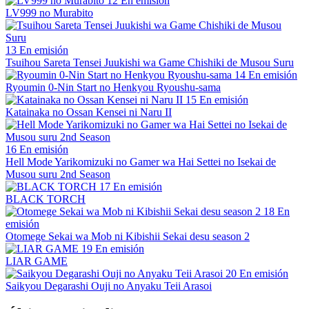
12
En emisión
LV999 no Murabito
13
En emisión
Tsuihou Sareta Tensei Juukishi wa Game Chishiki de Musou Suru
14
En emisión
Ryoumin 0-Nin Start no Henkyou Ryoushu-sama
15
En emisión
Katainaka no Ossan Kensei ni Naru II
16
En emisión
Hell Mode Yarikomizuki no Gamer wa Hai Settei no Isekai de
Musou suru 2nd Season
17
En emisión
BLACK TORCH
18
En
emisión
Otomege Sekai wa Mob ni Kibishii Sekai desu season 2
19
En emisión
LIAR GAME
20
En emisión
Saikyou Degarashi Ouji no Anyaku Teii Arasoi