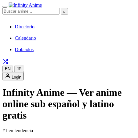
⌕
Directorio
Calendario
Doblados
EN
JP
Login
Infinity Anime — Ver anime
online sub español y latino
gratis
#1 en tendencia