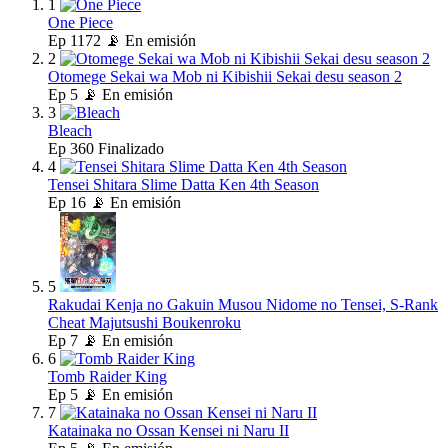
1
One Piece
Ep
1172
📡 En emisión
2
Otomege Sekai wa Mob ni Kibishii Sekai desu season 2
Ep
5
📡 En emisión
3
Bleach
Ep
360
Finalizado
4
Tensei Shitara Slime Datta Ken 4th Season
Ep
16
📡 En emisión
5
Rakudai Kenja no Gakuin Musou Nidome no Tensei, S-Rank
Cheat Majutsushi Boukenroku
Ep
7
📡 En emisión
6
Tomb Raider King
Ep
5
📡 En emisión
7
Katainaka no Ossan Kensei ni Naru II