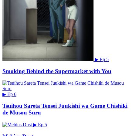
▶
Ep 5
Smoking Behind the Supermarket with You
▶
Ep 6
Tsuihou Sareta Tensei Juukishi wa Game Chishiki
de Musou Suru
▶
Ep 5