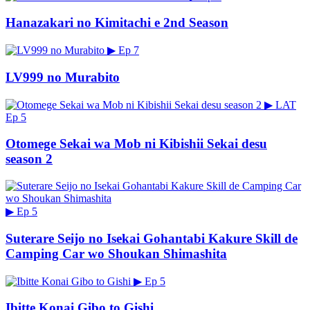
Hanazakari no Kimitachi e 2nd Season
▶
Ep 7
LV999 no Murabito
▶
LAT
Ep 5
Otomege Sekai wa Mob ni Kibishii Sekai desu
season 2
▶
Ep 5
Suterare Seijo no Isekai Gohantabi Kakure Skill de
Camping Car wo Shoukan Shimashita
▶
Ep 5
Ibitte Konai Gibo to Gishi