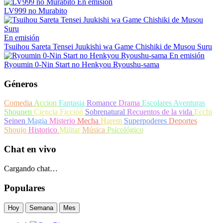
En emisión
LV999 no Murabito
En emisión
Tsuihou Sareta Tensei Juukishi wa Game Chishiki de Musou Suru
En emisión
Ryoumin 0-Nin Start no Henkyou Ryoushu-sama
Géneros
Comedia
Accion
Fantasia
Romance
Drama
Escolares
Aventuras
Shounen
Ciencia Ficción
Sobrenatural
Recuentos de la vida
Ecchi
Seinen
Magia
Misterio
Mecha
Harem
Superpoderes
Deportes
Shoujo
Historico
Militar
Música
Psicológico
Chat en vivo
Cargando chat…
Populares
Hoy
Semana
Mes