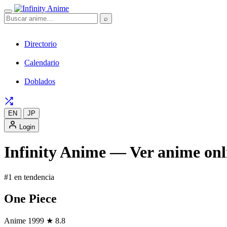
⌕
Directorio
Calendario
Doblados
EN
JP
Login
Infinity Anime — Ver anime onli
#1 en tendencia
One Piece
Anime
1999
★ 8.8