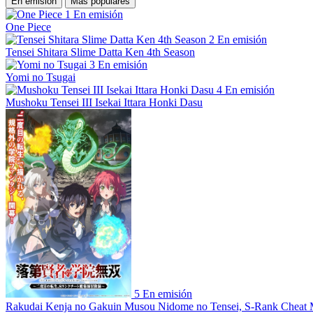
En emisión
Más populares
1
En emisión
One Piece
2
En emisión
Tensei Shitara Slime Datta Ken 4th Season
3
En emisión
Yomi no Tsugai
4
En emisión
Mushoku Tensei III Isekai Ittara Honki Dasu
5
En emisión
Rakudai Kenja no Gakuin Musou Nidome no Tensei, S-Rank Cheat 