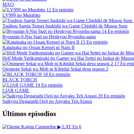
MAO
12
En emisión
LV999 no Murabito
Tsuihou Sareta Tensei Juukishi wa Game Chishiki de Musou Suru
14
En emisión
Ryoumin 0-Nin Start no Henkyou Ryoushu-sama
15
En emisión
Katainaka no Ossan Kensei ni Naru II
Hell Mode Yarikomizuki no Gamer wa Hai Settei no Isekai de Musou
17
En emi
Otomege Sekai wa Mob ni Kibishii Sekai desu season 2
18
En emisión
BLACK TORCH
19
En emisión
LIAR GAME
20
En emisión
Saikyou Degarashi Ouji no Anyaku Teii Arasoi
Últimos episodios
▶
LAT
Ep 6