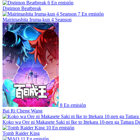
6
En emisión
Digimon Beatbreak
7
En emisión
Mairimashita Iruma-kun 4 Seanson
8
En emisión
Bai Ri Cheng Wang
Koko wa Ore ni Makasete Saki ni Ike to Ittekara 10-nen ga Tattara De
10
En emisión
Tomb Raider King
11
En emisión