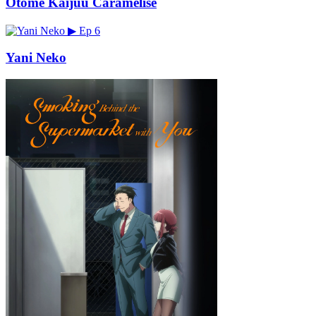
Otome Kaijuu Caramelise
▶
Ep 6
Yani Neko