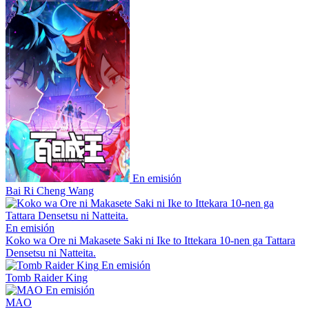
En emisión
Bai Ri Cheng Wang
En emisión
Koko wa Ore ni Makasete Saki ni Ike to Ittekara 10-nen ga Tattara
Densetsu ni Natteita.
En emisión
Tomb Raider King
En emisión
MAO