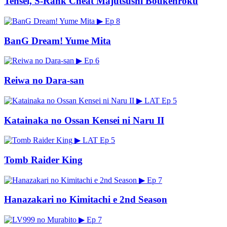
Tensei, S-Rank Cheat Majutsushi Boukenroku
▶
Ep 8
BanG Dream! Yume Mita
▶
Ep 6
Reiwa no Dara-san
▶
LAT
Ep 5
Katainaka no Ossan Kensei ni Naru II
▶
LAT
Ep 5
Tomb Raider King
▶
Ep 7
Hanazakari no Kimitachi e 2nd Season
▶
Ep 7