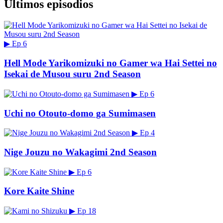
Últimos episodios
▶
Ep 6
Hell Mode Yarikomizuki no Gamer wa Hai Settei no
Isekai de Musou suru 2nd Season
▶
Ep 6
Uchi no Otouto-domo ga Sumimasen
▶
Ep 4
Nige Jouzu no Wakagimi 2nd Season
▶
Ep 6
Kore Kaite Shine
▶
Ep 18