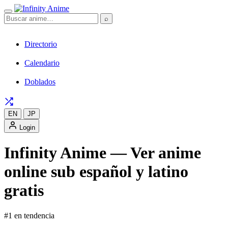
⌕
Directorio
Calendario
Doblados
EN
JP
Login
Infinity Anime — Ver anime
online sub español y latino
gratis
#1 en tendencia