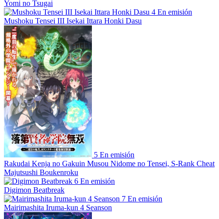
Yomi no Tsugai
4
En emisión
Mushoku Tensei III Isekai Ittara Honki Dasu
5
En emisión
Rakudai Kenja no Gakuin Musou Nidome no Tensei, S-Rank Cheat
Majutsushi Boukenroku
6
En emisión
Digimon Beatbreak
7
En emisión
Mairimashita Iruma-kun 4 Seanson