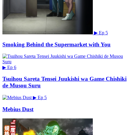
▶
Ep 5
Smoking Behind the Supermarket with You
▶
Ep 6
Tsuihou Sareta Tensei Juukishi wa Game Chishiki
de Musou Suru
▶
Ep 5
Mebius Dust