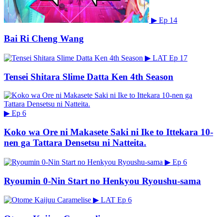
▶
Ep 14
Bai Ri Cheng Wang
▶
LAT
Ep 17
Tensei Shitara Slime Datta Ken 4th Season
▶
Ep 6
Koko wa Ore ni Makasete Saki ni Ike to Ittekara 10-
nen ga Tattara Densetsu ni Natteita.
▶
Ep 6
Ryoumin 0-Nin Start no Henkyou Ryoushu-sama
▶
LAT
Ep 6