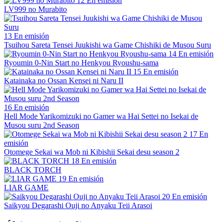
12
En emisión
LV999 no Murabito
13
En emisión
Tsuihou Sareta Tensei Juukishi wa Game Chishiki de Musou Suru
14
En emisión
Ryoumin 0-Nin Start no Henkyou Ryoushu-sama
15
En emisión
Katainaka no Ossan Kensei ni Naru II
16
En emisión
Hell Mode Yarikomizuki no Gamer wa Hai Settei no Isekai de
Musou suru 2nd Season
17
En
emisión
Otomege Sekai wa Mob ni Kibishii Sekai desu season 2
18
En emisión
BLACK TORCH
19
En emisión
LIAR GAME
20
En emisión
Saikyou Degarashi Ouji no Anyaku Teii Arasoi