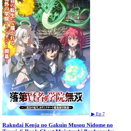
▶
Ep 7
Rakudai Kenja no Gakuin Musou Nidome no