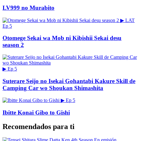
LV999 no Murabito
▶
LAT
Ep 5
Otomege Sekai wa Mob ni Kibishii Sekai desu
season 2
▶
Ep 5
Suterare Seijo no Isekai Gohantabi Kakure Skill de
Camping Car wo Shoukan Shimashita
▶
Ep 5
Ibitte Konai Gibo to Gishi
Recomendados para ti
En emisión