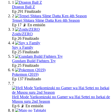
1
Dragon Ball Z
Ep
291
Finalizado
2
Tensei Shitara Slime Datta Ken 4th Season
Ep
17
📡 En emisión
3
Zoids/ZERO
Ep
26
Finalizado
4
Spy x Family
Ep
25
Finalizado
5
Gundam Build Fighters Try
Ep
25
Finalizado
6
Pokemon (2019)
Ep
137
Finalizado
7
Hell Mode Yarikomizuki no Gamer wa Hai Settei no Isekai de
Musou suru 2nd Season
Ep
6
📡 En emisión
8