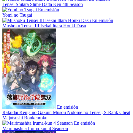
Tensei Shitara Slime Datta Ken 4th Season
En emisión
Yomi no Tsugai
En emisión
Mushoku Tensei III Isekai Ittara Honki Dasu
En emisión
Rakudai Kenja no Gakuin Musou Nidome no Tensei, S-Rank Cheat
Majutsushi Boukenroku
En emisión
Mairimashita Iruma-kun 4 Seanson