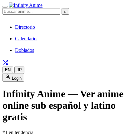
⌕
Directorio
Calendario
Doblados
EN
JP
Login
Infinity Anime — Ver anime
online sub español y latino
gratis
#1 en tendencia