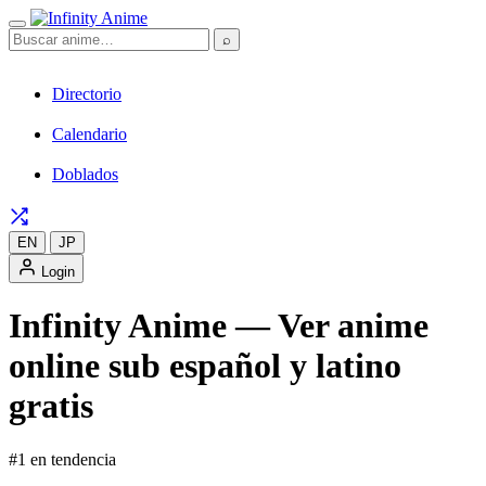
⌕
Directorio
Calendario
Doblados
EN
JP
Login
Infinity Anime — Ver anime
online sub español y latino
gratis
#1 en tendencia