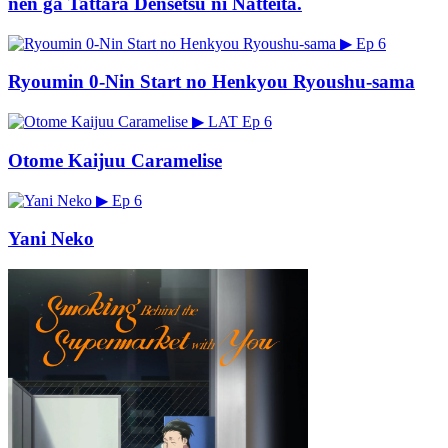
nen ga Tattara Densetsu ni Natteita.
▶
Ep 6
Ryoumin 0-Nin Start no Henkyou Ryoushu-sama
▶
LAT
Ep 6
Otome Kaijuu Caramelise
▶
Ep 6
Yani Neko