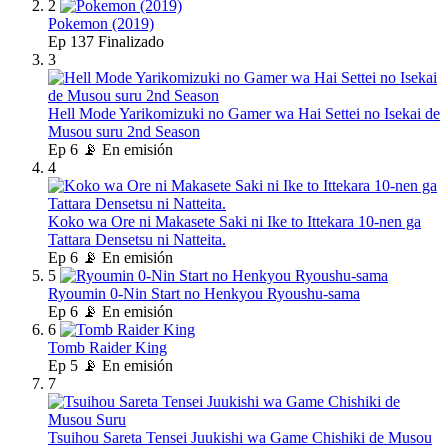
2
Pokemon (2019)
Ep
137
Finalizado
3
Hell Mode Yarikomizuki no Gamer wa Hai Settei no Isekai de
Musou suru 2nd Season
Ep
6
📡 En emisión
4
Koko wa Ore ni Makasete Saki ni Ike to Ittekara 10-nen ga
Tattara Densetsu ni Natteita.
Ep
6
📡 En emisión
5
Ryoumin 0-Nin Start no Henkyou Ryoushu-sama
Ep
6
📡 En emisión
6
Tomb Raider King
Ep
5
📡 En emisión
7
Tsuihou Sareta Tensei Juukishi wa Game Chishiki de Musou