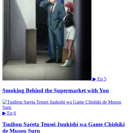
▶
Ep 5
Smoking Behind the Supermarket with You
▶
Ep 6
Tsuihou Sareta Tensei Juukishi wa Game Chishiki
de Musou Suru