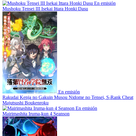
En emisión
Mushoku Tensei III Isekai Ittara Honki Dasu
En emisión
Rakudai Kenja no Gakuin Musou Nidome no Tensei, S-Rank Cheat
Majutsushi Boukenroku
En emisión
Mairimashita Iruma-kun 4 Seanson