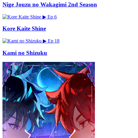
Nige Jouzu no Wakagimi 2nd Season
▶
Ep 6
Kore Kaite Shine
▶
Ep 18
Kami no Shizuku