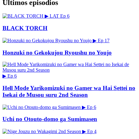
Últimos episodios
▶
LAT
Ep 6
BLACK TORCH
▶
Ep 17
Honzuki no Gekokujou Ryoushu no Youjo
▶
Ep 6
Hell Mode Yarikomizuki no Gamer wa Hai Settei no
Isekai de Musou suru 2nd Season
▶
Ep 6
Uchi no Otouto-domo ga Sumimasen
▶
Ep 4