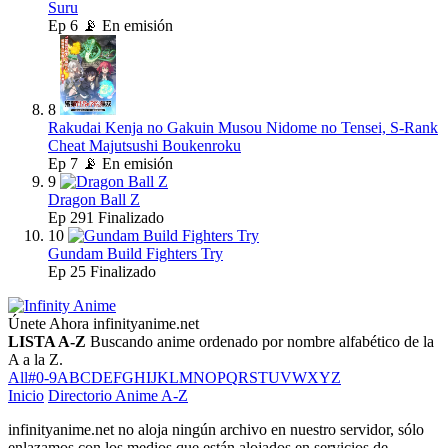
Suru
Ep
6
📡 En emisión
8
Rakudai Kenja no Gakuin Musou Nidome no Tensei, S-Rank
Cheat Majutsushi Boukenroku
Ep
7
📡 En emisión
9
Dragon Ball Z
Ep
291
Finalizado
10
Gundam Build Fighters Try
Ep
25
Finalizado
Únete Ahora
infinityanime.net
LISTA A-Z
Buscando anime ordenado por nombre alfabético de la
A a la Z.
All
#
0-9
A
B
C
D
E
F
G
H
I
J
K
L
M
N
O
P
Q
R
S
T
U
V
W
X
Y
Z
Inicio
Directorio Anime A-Z
infinityanime.net no aloja ningún archivo en nuestro servidor, sólo
enlazamos con los medios que están alojados en servicios de