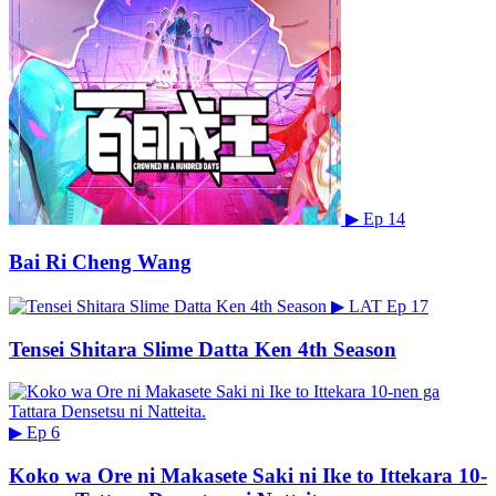
▶
Ep 14
Bai Ri Cheng Wang
▶
LAT
Ep 17
Tensei Shitara Slime Datta Ken 4th Season
▶
Ep 6
Koko wa Ore ni Makasete Saki ni Ike to Ittekara 10-