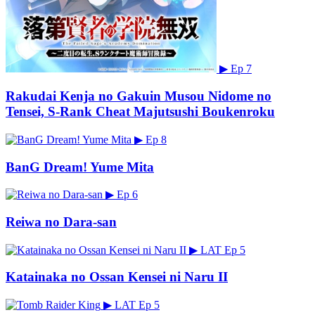
▶
Ep 7
Rakudai Kenja no Gakuin Musou Nidome no
Tensei, S-Rank Cheat Majutsushi Boukenroku
▶
Ep 8
BanG Dream! Yume Mita
▶
Ep 6
Reiwa no Dara-san
▶
LAT
Ep 5
Katainaka no Ossan Kensei ni Naru II
▶
LAT
Ep 5