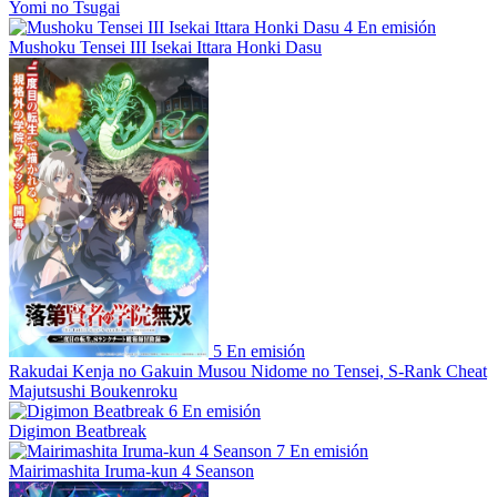
Yomi no Tsugai
4
En emisión
Mushoku Tensei III Isekai Ittara Honki Dasu
5
En emisión
Rakudai Kenja no Gakuin Musou Nidome no Tensei, S-Rank Cheat
Majutsushi Boukenroku
6
En emisión
Digimon Beatbreak
7
En emisión
Mairimashita Iruma-kun 4 Seanson