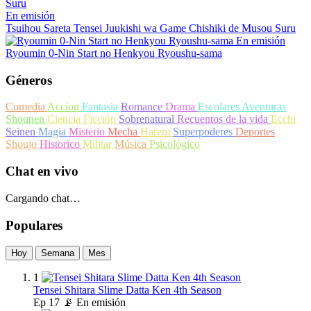
En emisión
Tsuihou Sareta Tensei Juukishi wa Game Chishiki de Musou Suru
En emisión
Ryoumin 0-Nin Start no Henkyou Ryoushu-sama
Géneros
Comedia
Accion
Fantasia
Romance
Drama
Escolares
Aventuras
Shounen
Ciencia Ficción
Sobrenatural
Recuentos de la vida
Ecchi
Seinen
Magia
Misterio
Mecha
Harem
Superpoderes
Deportes
Shoujo
Historico
Militar
Música
Psicológico
Chat en vivo
Cargando chat…
Populares
Hoy
Semana
Mes
1
Tensei Shitara Slime Datta Ken 4th Season
Ep
17
📡 En emisión