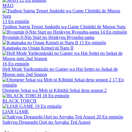
12
En emisión
MAO
13
En emisión
Tsuihou Sareta Tensei Juukishi wa Game Chishiki de Musou Suru
14
En emisión
Ryoumin 0-Nin Start no Henkyou Ryoushu-sama
15
En emisión
Katainaka no Ossan Kensei ni Naru II
16
En emisión
Hell Mode Yarikomizuki no Gamer wa Hai Settei no Isekai de
Musou suru 2nd Season
17
En
emisión
Otomege Sekai wa Mob ni Kibishii Sekai desu season 2
18
En emisión
BLACK TORCH
19
En emisión
LIAR GAME
20
En emisión
Saikyou Degarashi Ouji no Anyaku Teii Arasoi