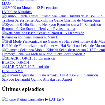
MAO
12
En emisión
LV999 no Murabito
Tsuihou Sareta Tensei Juukishi wa Game Chishiki de Musou Suru
14
En emisión
Ryoumin 0-Nin Start no Henkyou Ryoushu-sama
15
En emisión
Katainaka no Ossan Kensei ni Naru II
Hell Mode Yarikomizuki no Gamer wa Hai Settei no Isekai de Musou
17
En emi
Otomege Sekai wa Mob ni Kibishii Sekai desu season 2
18
En emisión
BLACK TORCH
19
En emisión
LIAR GAME
20
En emisión
Saikyou Degarashi Ouji no Anyaku Teii Arasoi
Últimos episodios
▶
LAT
Ep 6