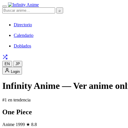
⌕
Directorio
Calendario
Doblados
EN
JP
Login
Infinity Anime — Ver anime onli
#1 en tendencia
One Piece
Anime
1999
★ 8.8