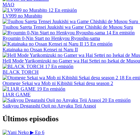
MAO
12
En emisión
LV999 no Murabito
Tsuihou Sareta Tensei Juukishi wa Game Chishiki de Musou Suru
14
En emisión
Ryoumin 0-Nin Start no Henkyou Ryoushu-sama
15
En emisión
Katainaka no Ossan Kensei ni Naru II
Hell Mode Yarikomizuki no Gamer wa Hai Settei no Isekai de Musou
17
En emisión
BLACK TORCH
18
En emi
Otomege Sekai wa Mob ni Kibishii Sekai desu season 2
19
En emisión
LIAR GAME
20
En emisión
Saikyou Degarashi Ouji no Anyaku Teii Arasoi
Últimos episodios
▶
Ep 6