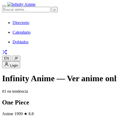
⌕
Directorio
Calendario
Doblados
EN
JP
Login
Infinity Anime — Ver anime onli
#1 en tendencia
One Piece
Anime
1999
★ 8.8