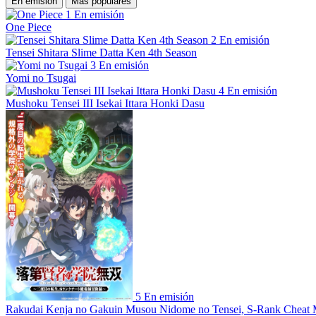
En emisión
Más populares
1
En emisión
One Piece
2
En emisión
Tensei Shitara Slime Datta Ken 4th Season
3
En emisión
Yomi no Tsugai
4
En emisión
Mushoku Tensei III Isekai Ittara Honki Dasu
5
En emisión
Rakudai Kenja no Gakuin Musou Nidome no Tensei, S-Rank Cheat 