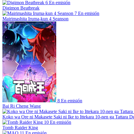
6
En emisión
Digimon Beatbreak
7
En emisión
Mairimashita Iruma-kun 4 Seanson
8
En emisión
Bai Ri Cheng Wang
Koko wa Ore ni Makasete Saki ni Ike to Ittekara 10-nen ga Tattara De
10
En emisión
Tomb Raider King
11
En emisión