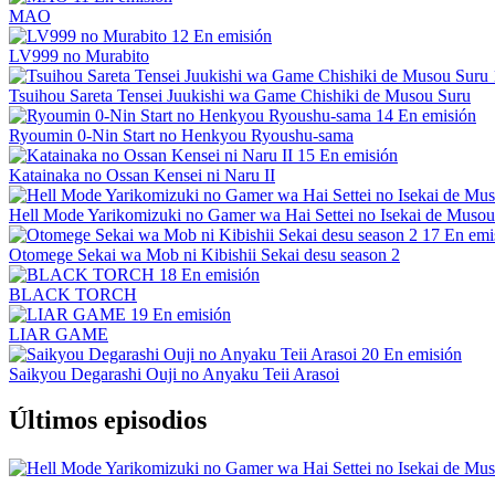
MAO
12
En emisión
LV999 no Murabito
Tsuihou Sareta Tensei Juukishi wa Game Chishiki de Musou Suru
14
En emisión
Ryoumin 0-Nin Start no Henkyou Ryoushu-sama
15
En emisión
Katainaka no Ossan Kensei ni Naru II
Hell Mode Yarikomizuki no Gamer wa Hai Settei no Isekai de Musou
17
En emi
Otomege Sekai wa Mob ni Kibishii Sekai desu season 2
18
En emisión
BLACK TORCH
19
En emisión
LIAR GAME
20
En emisión
Saikyou Degarashi Ouji no Anyaku Teii Arasoi
Últimos episodios