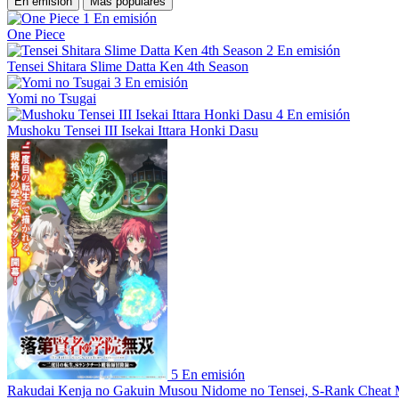
En emisión
Más populares
1
En emisión
One Piece
2
En emisión
Tensei Shitara Slime Datta Ken 4th Season
3
En emisión
Yomi no Tsugai
4
En emisión
Mushoku Tensei III Isekai Ittara Honki Dasu
5
En emisión
Rakudai Kenja no Gakuin Musou Nidome no Tensei, S-Rank Cheat 