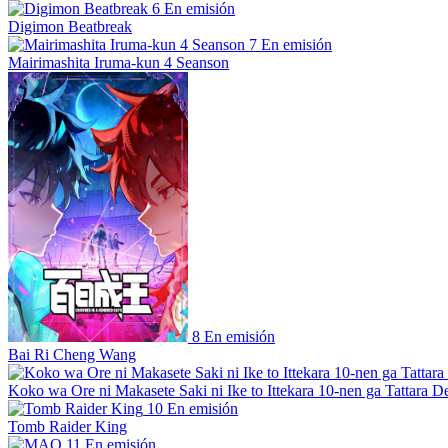
6
En emisión
Digimon Beatbreak
7
En emisión
Mairimashita Iruma-kun 4 Seanson
8
En emisión
Bai Ri Cheng Wang
Koko wa Ore ni Makasete Saki ni Ike to Ittekara 10-nen ga Tattara De
10
En emisión
Tomb Raider King
11
En emisión