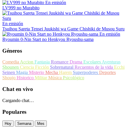
En emisión
LV999 no Murabito
En emisión
Tsuihou Sareta Tensei Juukishi wa Game Chishiki de Musou Suru
En emisión
Ryoumin 0-Nin Start no Henkyou Ryoushu-sama
Géneros
Comedia
Accion
Fantasia
Romance
Drama
Escolares
Aventuras
Shounen
Ciencia Ficción
Sobrenatural
Recuentos de la vida
Ecchi
Seinen
Magia
Misterio
Mecha
Harem
Superpoderes
Deportes
Shoujo
Historico
Militar
Música
Psicológico
Chat en vivo
Cargando chat…
Populares
Hoy
Semana
Mes