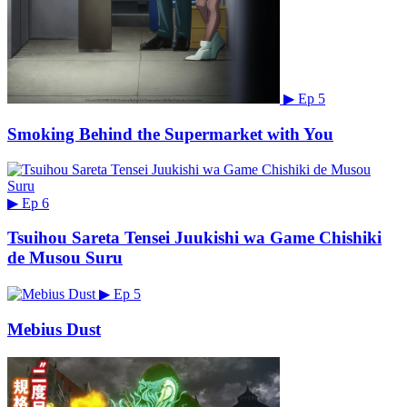
▶
Ep 5
Smoking Behind the Supermarket with You
▶
Ep 6
Tsuihou Sareta Tensei Juukishi wa Game Chishiki
de Musou Suru
▶
Ep 5
Mebius Dust