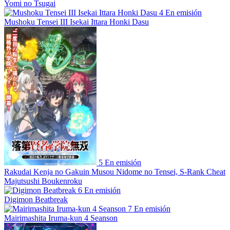
Yomi no Tsugai
4
En emisión
Mushoku Tensei III Isekai Ittara Honki Dasu
5
En emisión
Rakudai Kenja no Gakuin Musou Nidome no Tensei, S-Rank Cheat
Majutsushi Boukenroku
6
En emisión
Digimon Beatbreak
7
En emisión
Mairimashita Iruma-kun 4 Seanson