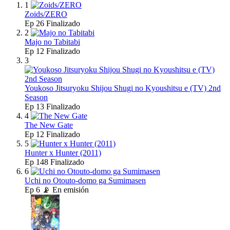
1
Zoids/ZERO
Ep
26
Finalizado
2
Majo no Tabitabi
Ep
12
Finalizado
3
Youkoso Jitsuryoku Shijou Shugi no Kyoushitsu e (TV) 2nd
Season
Ep
13
Finalizado
4
The New Gate
Ep
12
Finalizado
5
Hunter x Hunter (2011)
Ep
148
Finalizado
6
Uchi no Otouto-domo ga Sumimasen
Ep
6
📡 En emisión