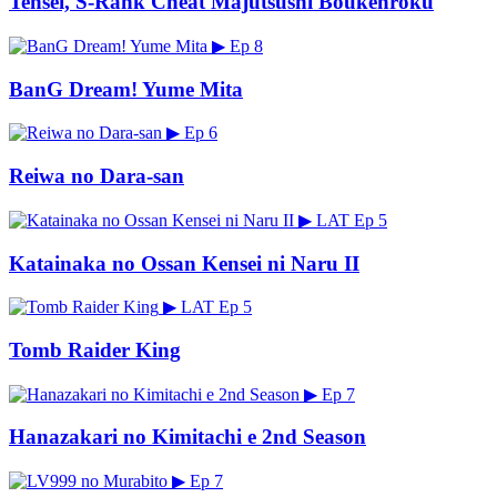
Tensei, S-Rank Cheat Majutsushi Boukenroku
▶
Ep 8
BanG Dream! Yume Mita
▶
Ep 6
Reiwa no Dara-san
▶
LAT
Ep 5
Katainaka no Ossan Kensei ni Naru II
▶
LAT
Ep 5
Tomb Raider King
▶
Ep 7
Hanazakari no Kimitachi e 2nd Season
▶
Ep 7