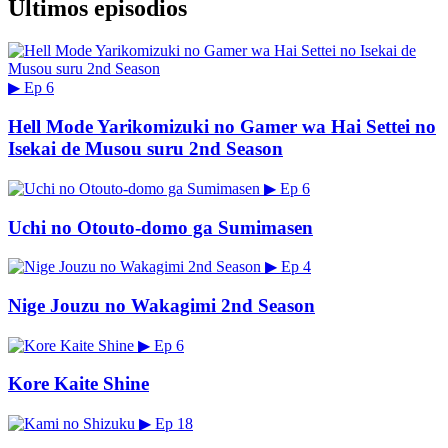
Últimos episodios
▶
Ep 6
Hell Mode Yarikomizuki no Gamer wa Hai Settei no
Isekai de Musou suru 2nd Season
▶
Ep 6
Uchi no Otouto-domo ga Sumimasen
▶
Ep 4
Nige Jouzu no Wakagimi 2nd Season
▶
Ep 6
Kore Kaite Shine
▶
Ep 18