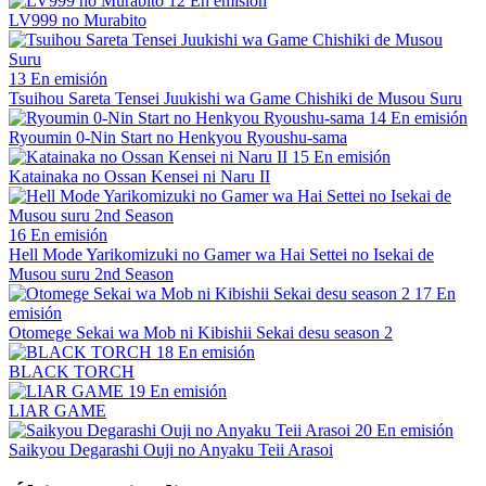
12
En emisión
LV999 no Murabito
13
En emisión
Tsuihou Sareta Tensei Juukishi wa Game Chishiki de Musou Suru
14
En emisión
Ryoumin 0-Nin Start no Henkyou Ryoushu-sama
15
En emisión
Katainaka no Ossan Kensei ni Naru II
16
En emisión
Hell Mode Yarikomizuki no Gamer wa Hai Settei no Isekai de
Musou suru 2nd Season
17
En
emisión
Otomege Sekai wa Mob ni Kibishii Sekai desu season 2
18
En emisión
BLACK TORCH
19
En emisión
LIAR GAME
20
En emisión
Saikyou Degarashi Ouji no Anyaku Teii Arasoi