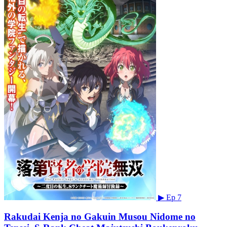
▶
Ep 7
Rakudai Kenja no Gakuin Musou Nidome no