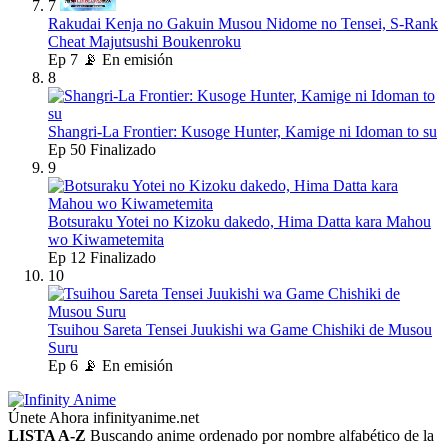
7
Rakudai Kenja no Gakuin Musou Nidome no Tensei, S-Rank
Cheat Majutsushi Boukenroku
Ep
7
📡 En emisión
8
Shangri-La Frontier: Kusoge Hunter, Kamige ni Idoman to su
Ep
50
Finalizado
9
Botsuraku Yotei no Kizoku dakedo, Hima Datta kara Mahou
wo Kiwametemita
Ep
12
Finalizado
10
Tsuihou Sareta Tensei Juukishi wa Game Chishiki de Musou
Suru
Ep
6
📡 En emisión
Únete Ahora
infinityanime.net
LISTA A-Z
Buscando anime ordenado por nombre alfabético de la