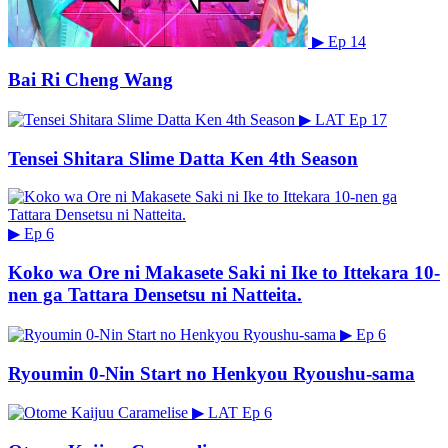
▶
Ep 14
Bai Ri Cheng Wang
▶
LAT
Ep 17
Tensei Shitara Slime Datta Ken 4th Season
▶
Ep 6
Koko wa Ore ni Makasete Saki ni Ike to Ittekara 10-
nen ga Tattara Densetsu ni Natteita.
▶
Ep 6
Ryoumin 0-Nin Start no Henkyou Ryoushu-sama
▶
LAT
Ep 6