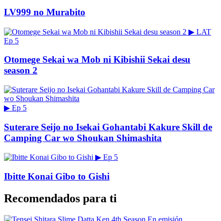
LV999 no Murabito
▶
LAT
Ep 5
Otomege Sekai wa Mob ni Kibishii Sekai desu
season 2
▶
Ep 5
Suterare Seijo no Isekai Gohantabi Kakure Skill de
Camping Car wo Shoukan Shimashita
▶
Ep 5
Ibitte Konai Gibo to Gishi
Recomendados para ti
En emisión