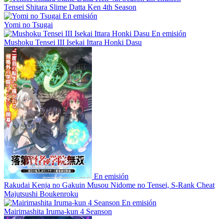
Tensei Shitara Slime Datta Ken 4th Season
En emisión
Yomi no Tsugai
En emisión
Mushoku Tensei III Isekai Ittara Honki Dasu
En emisión
Rakudai Kenja no Gakuin Musou Nidome no Tensei, S-Rank Cheat
Majutsushi Boukenroku
En emisión
Mairimashita Iruma-kun 4 Seanson