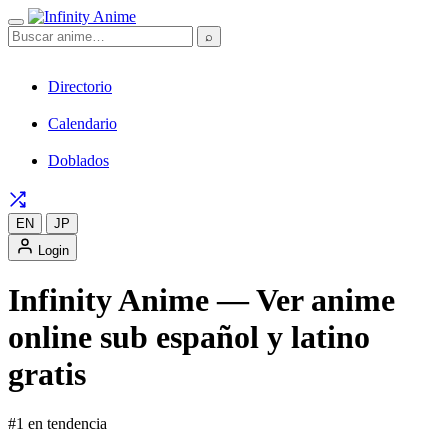
⌕
Directorio
Calendario
Doblados
EN
JP
Login
Infinity Anime — Ver anime
online sub español y latino
gratis
#1 en tendencia