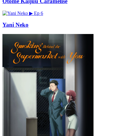
Otome Kaijuu Caramelise
▶
Ep 6
Yani Neko